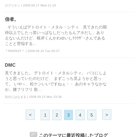
ログ☆ケン | 2008.09.17 Wed 21:16
信者。
そういえばデトロイト・メタル・シティ 見てきたの期
待以上でしたっ笑いっぱなしだったもんアホだし、あり
えないんだけど、根岸くんかわゆいしｸﾗｳｻﾞｰさんである
ことと苦悩する...
＊FANTASY＊ | 2008.09.16 Tue 00:27
DMC
見てきました。 デトロイト・メタルシティ。 パコにしよ
うと思っていたのだけど、 まずこっち見ようかと思っ
て。 いや～、松ケンいいですねぇ・・ あのキャラなかな
か。腰フリフリ 歌...
自分にはなまる | 2008.09.15 Mon 23:38
<
>
1
2
3
4
5
このテーマに最近投稿したブログ