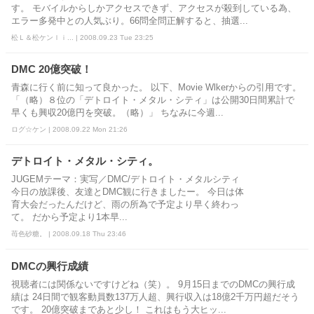
す。 モバイルからしかアクセスできず、アクセスが殺到している為、
エラー多発中との人気ぶり。66問全問正解すると、抽選...
松Ｌ＆松ケンｌｉ... | 2008.09.23 Tue 23:25
DMC 20億突破！
青森に行く前に知って良かった。 以下、Movie Wlkerからの引用です。
「（略）８位の「デトロイト・メタル・シティ」は公開30日間累計で
早くも興収20億円を突破。（略）」 ちなみに今週...
ログ☆ケン | 2008.09.22 Mon 21:26
デトロイト・メタル・シティ。
JUGEMテーマ：実写／DMC/デトロイト・メタルシティ
今日の放課後、友達とDMC観に行きましたー。 今日は体
育大会だったんだけど、雨の所為で予定より早く終わっ
て。 だから予定より1本早...
苺色砂糖。 | 2008.09.18 Thu 23:46
DMCの興行成績
視聴者には関係ないですけどね（笑）。 9月15日までのDMCの興行成
績は 24日間で観客動員数137万人超、興行収入は18億2千万円超だそう
です。 20億突破まであと少し！ これはもう大ヒッ...