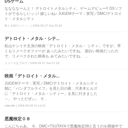
DSゲーム
ななななーんと！ デトロイトメタルシティ、ゲームデビュー!! DSソフ
トがでるらしいッッ! 嬉しいね♪ JUGEMテーマ：実写／DMC/デトロイ
ト・メタルシティ
松Ｌ＆松ケンｌｉ... | 2008.09.27 Sat 23:34
デトロイト・メタル・シテ...
松山ケンイチ主演の映画「デトロイト・メタル・ シティ」ですが、早
くもリメークオファーが あったみたいですね。 面白い映画だったの
で、リメークされた映画も みてみたいですね。 ...
ニュースなブログ | 2008.09.27 Sat 07:29
映画「デトロイト・メタル...
JUGEMテーマ：実写／DMC/デトロイト・メタルシティ
朝に「パンダフルライフ」を見た日の夜、六本木ヒルズ
に「デトロイト・メタル・シティー」を見に行きました
～。 やっとだぜぃ。 そ...
milleville | 2008.09.26 Fri 14:31
悪魔検定０８
こんにちゎあ。 今、DMC×TSUTAYAで悪魔検定08と言うのを開催中で