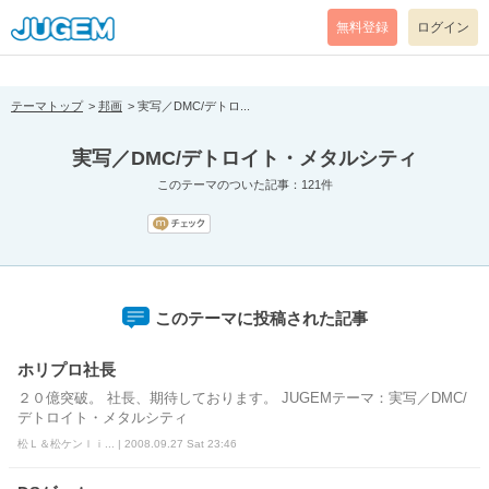
[pear_error: message="Success" code=0 mode=return level=notice
prefix="" info=""]
無料登録
ログイン
テーマトップ
邦画
実写／DMC/デトロ...
実写／DMC/デトロイト・メタルシティ
このテーマのついた記事：121件
このテーマに投稿された記事
ホリプロ社長
２０億突破。 社長、期待しております。 JUGEMテーマ：実写／DMC/
デトロイト・メタルシティ
松Ｌ＆松ケンｌｉ... | 2008.09.27 Sat 23:46