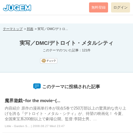
[pear_error: message="Success" code=0 mode=return level=notice
prefix="" info=""]
無料登録
ログイン
テーマトップ
邦画
実写／DMC/デトロ...
実写／DMC/デトロイト・メタルシティ
このテーマのついた記事：121件
このテーマに投稿された記事
魔界遊戯~for the movie~(...
内容紹介 原作の漫画単行本が現在5巻で250万部以上の驚異的な売り上
げを誇る『デトロイト・メタル・シティ』が、待望の映画化！ 今夏、
全国東宝系200館以上で劇場公開。監督:李闘士男、...
Little - Garden S... | 2008.08.27 Wed 23:47