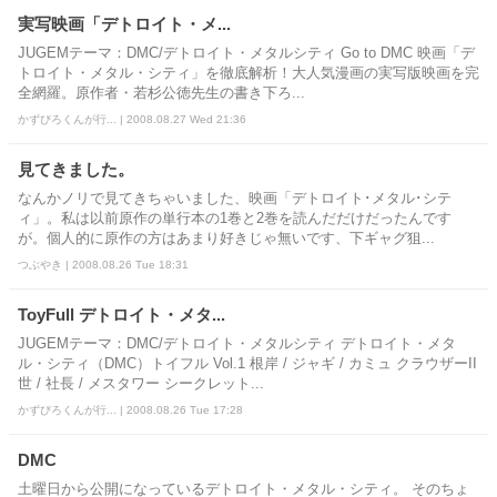
実写映画「デトロイト・メ...
JUGEMテーマ：DMC/デトロイト・メタルシティ Go to DMC 映画「デ
トロイト・メタル・シティ」を徹底解析！大人気漫画の実写版映画を完
全網羅。原作者・若杉公徳先生の書き下ろ...
かずぴろくんが行... | 2008.08.27 Wed 21:36
見てきました。
なんかノリで見てきちゃいました、映画「デトロイト･メタル･シテ
ィ」。私は以前原作の単行本の1巻と2巻を読んだだけだったんです
が。個人的に原作の方はあまり好きじゃ無いです、下ギャグ狙...
つぶやき | 2008.08.26 Tue 18:31
ToyFull デトロイト・メタ...
JUGEMテーマ：DMC/デトロイト・メタルシティ デトロイト・メタ
ル・シティ（DMC）トイフル Vol.1 根岸 / ジャギ / カミュ クラウザーII
世 / 社長 / メスタワー シークレット...
かずぴろくんが行... | 2008.08.26 Tue 17:28
DMC
土曜日から公開になっているデトロイト・メタル・シティ。 そのちょ