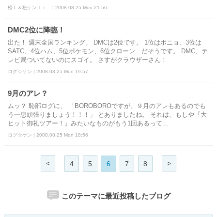
松Ｌ＆松ケンｌｉ... | 2008.08.25 Mon 21:56
DMC2位に降臨！
出た！ 週末全国ランキング。 DMCは2位です。 1位はポニョ、3位は
SATC、4位ハム、5位ポケモン、6位クローン だそうです。 DMC、テ
レビ局ついてないのにスゴイ。 さすがクラウザーさん！
ログ☆ケン | 2008.08.25 Mon 19:57
9月のアレ？
ムッ？ 恥部ログに、 「BOROBOROですが、９月のアレもあるのでも
う一息頑張りましょう！！！」 とありましたね。 それは、もしや『大
ヒット御礼ツアー！』みたいなものがもう1回あるって...
ログ☆ケン | 2008.08.25 Mon 18:56
<
>
4
5
6
7
8
このテーマに最近投稿したブログ