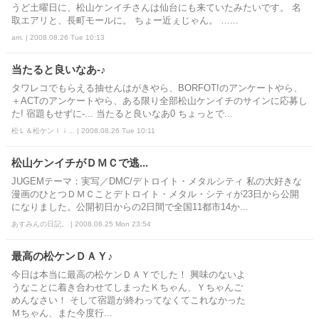
うど土曜日に、松山ケンイチさんは仙台にも来ていたみたいです。 名
取エアリと、長町モールに。 ちょー近ぇじゃん。 …...
am. | 2008.08.26 Tue 10:13
当たると良いなあ-♪
タワレコでもらえる抽せんはがきやら、BORFOT!のアンケートやら、
＋ACTのアンケートやら、ある限り全部松山ケンイチのサインに応募し
た! 宿題もせずに-... 当たると良いなあ0 ちょっとで...
松Ｌ＆松ケンｌｉ... | 2008.08.26 Tue 10:11
松山ケンイチがＤＭＣで逃...
JUGEMテーマ：実写／DMC/デトロイト・メタルシティ 私の大好きな
漫画のひとつＤＭＣことデトロイト・メタル・シティが23日から公開
になりました。公開初日からの2日間で全国11都市14か...
あすみんの日記。 | 2008.08.25 Mon 23:54
最高の松ケンＤＡＹ♪
今日は本当に最高の松ケンＤＡＹでした！ 興味のないよ
うなことに着き合わせてしまったＫちゃん、Ｙちゃんご
めんなさい！ そして宿題が終わってなくてこれなかった
Ｍちゃん、また今度行...