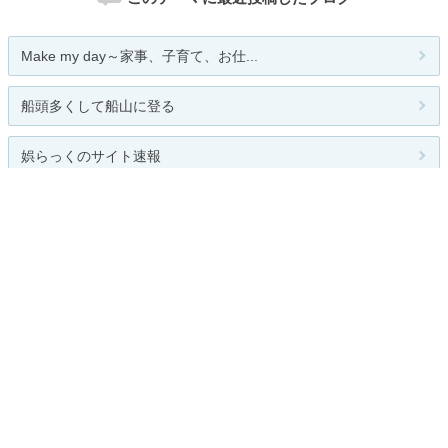
Make my day～家事、子育て、お仕...
船頭多くして船山に登る
娯らっくのサイト速報
君がいて僕がいる
mikamall
関連カテゴリー
総合
少年漫画
少女漫画
名作・懐かし漫画
ギャグ・４コマ
アニメ全般
ジブリ作品