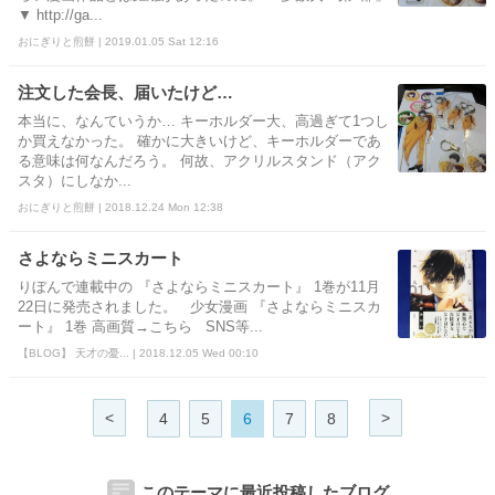
▼ http://ga...
おにぎりと煎餅 | 2019.01.05 Sat 12:16
注文した会長、届いたけど…
本当に、なんていうか… キーホルダー大、高過ぎて1つし
か買えなかった。 確かに大きいけど、キーホルダーであ
る意味は何なんだろう。 何故、アクリルスタンド（アク
スタ）にしなか...
おにぎりと煎餅 | 2018.12.24 Mon 12:38
さよならミニスカート
りぼんで連載中の 『さよならミニスカート』 1巻が11月
22日に発売されました。 少女漫画 『さよならミニスカ
ート』 1巻 高画質→こちら SNS等...
【BLOG】 天才の憂... | 2018.12.05 Wed 00:10
<
>
4
5
6
7
8
このテーマに最近投稿したブログ