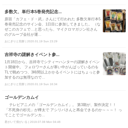
多数欠、単行本5巻発売記念...
原宿「カフェ・ド・武」さんにて行われた 多数欠単行本5
巻発売記念のサイン会、1日目に参加してきました。 （な
ぜこのカフェで…と思ったら、マイクロマガジン社さん
のグループ会社が運...
おにぎりと煎餅 | 2020.01.19 Sun 23:29
吉祥寺の謎解きイベント参...
1月18日から、吉祥寺でシティーハンターの謎解きイベン
ト開催中。 フォロワーさんが寒い中がんばっているのを
TLで眺めつつ、3時間以上かかるイベントにはちょっと参
加するのは無理なので...
おにぎりと煎餅 | 2020.01.19 Sun 16:34
ゴールデンカムイ
テレビアニメの「ゴールデンカムイ」。 第3期が、製作決定！！
「不死身の杉元」が樺太で アシリパさんと再会できるのか～～～！ っ
てことでゴールデンカ...
君がいて僕がいる | 2019.07.08 Mon 04:46