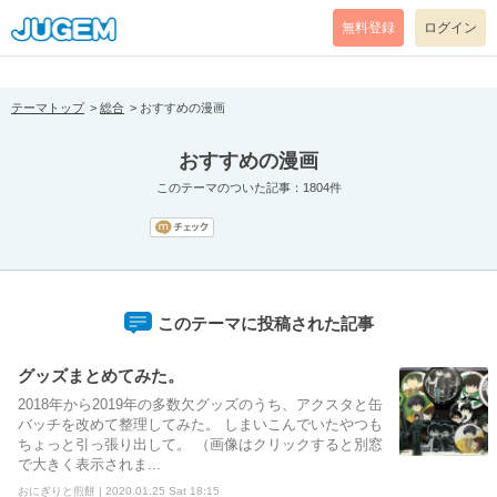
[pear_error: message="Success" code=0 mode=return level=notice
prefix="" info=""]
無料登録
ログイン
テーマトップ
総合
おすすめの漫画
おすすめの漫画
このテーマのついた記事：1804件
このテーマに投稿された記事
グッズまとめてみた。
2018年から2019年の多数欠グッズのうち、アクスタと缶
バッチを改めて整理してみた。 しまいこんでいたやつも
ちょっと引っ張り出して。 （画像はクリックすると別窓
で大きく表示されま...
おにぎりと煎餅 | 2020.01.25 Sat 18:15