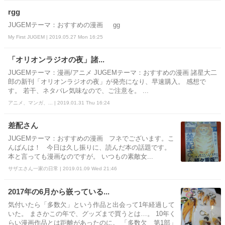
rgg
JUGEMテーマ：おすすめの漫画 gg
My First JUGEM | 2019.05.27 Mon 16:25
「オリオンラジオの夜」諸...
JUGEMテーマ：漫画/アニメ JUGEMテーマ：おすすめの漫画 諸星大二
郎の新刊「オリオンラジオの夜」が発売になり、早速購入。 感想で
す。 若干、ネタバレ気味なので、ご注意を。 ...
アニメ、マンガ、... | 2019.01.31 Thu 16:24
差配さん
JUGEMテーマ：おすすめの漫画 フネでございます。こ
んばんは！ 今日は久し振りに、読んだ本の話題です。
本と言っても漫画なのですが。 いつもの素敵女...
サザエさん一家の日常 | 2019.01.09 Wed 21:46
2017年の6月から嵌っている...
気付いたら「多数欠」という作品と出会って1年経過して
いた。 まさかこの年で、グッズまで買うとは…。 10年く
らい漫画作品とは距離があったのに。 「多数欠 第1部」