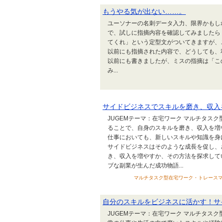
もうやる気が出ない……。
ユーソナーの名刺データ入力、限界かもし
で、試しに指摘内容を確認してみましたら
てくれ」という定型文がついてきますが、
以前にも指摘された内容で、どうしても、
以前にも書きましたが、ミスの指摘は「こ
み...
サイドビジネスでスキルを磨き、収入
JUGEMテーマ：在宅ワーク マルチタス
ることで、自身のスキルを磨き、収入を増
仕事においても、新しいスキルや知識を身
サイドビジネスはそのような成長を促し、
き、収入を増やすか、その方法を探求して
ブな副業が生んだ成功物語...
マルチタスク型在宅ワーク・トレースマニュアル
自分のスキルをビジネスに活かす！サ
JUGEMテーマ：在宅ワーク マルチタス