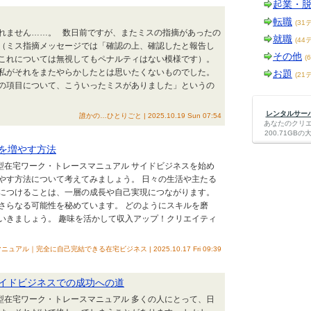
起業・
転職
(31
れません……。 数日前ですが、またミスの指摘があったの
就職
(44
（ミス指摘メッセージでは「確認の上、確認したと報告し
その他
(
これについては無視してもペナルティはない模様です）。
私がそれをまたやらかしたとは思いたくないものでした。
お題
(21
の項目について、こういったミスがありました」というの
レンタルサーバー
誰かの…ひとりごと | 2025.10.19 Sun 07:54
あなたのクリ
200.71G
を増やす方法
ク型在宅ワーク・トレースマニュアル サイドビジネスを始め
やす方法について考えてみましょう。 日々の生活や主たる
につけることは、一層の成長や自己実現につながります。
さらなる可能性を秘めています。 どのようにスキルを磨
いきましょう。 趣味を活かして収入アップ！クリエイティ
｜完全に自己完結できる在宅ビジネス | 2025.10.17 Fri 09:39
イドビジネスでの成功への道
ク型在宅ワーク・トレースマニュアル 多くの人にとって、日