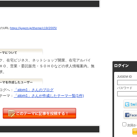
URL:
https://jugem.jp/theme/c19/2005/
ク、在宅ビジネス、ネットショップ開業、在宅アルバイ
ＨＯ、営業・委託販売・ＳＯＨＯなどの求人情報案内。無
求。
JUGEM ID
パスワード
ログへ：
「atom1」さんのブログ
テーマ：
「atom1」さんが作成したテーマ一覧(1件)
次回か