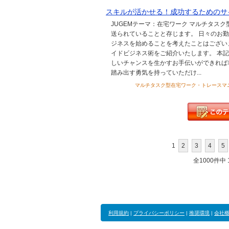
スキルが活かせる！成功するためのサ
JUGEMテーマ：在宅ワーク マルチタス
送られていることと存じます。 日々のお
ジネスを始めることを考えたことはござい
イドビジネス術をご紹介いたします。 本
しいチャンスを生かすお手伝いができれば
踏み出す勇気を持っていただけ...
マルチタスク型在宅ワーク・トレースマニュアル
1
2
3
4
5
全1000件中 1
利用規約
|
プライバシーポリシー
|
推奨環境
|
会社