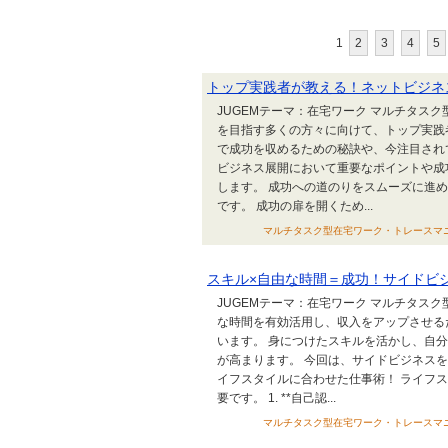
1
2
3
4
5
トップ実践者が教える！ネットビジネ
JUGEMテーマ：在宅ワーク マルチタス
を目指す多くの方々に向けて、トップ実践
で成功を収めるための秘訣や、今注目され
ビジネス展開において重要なポイントや成
します。 成功への道のりをスムーズに進
です。 成功の扉を開くため...
マルチタスク型在宅ワーク・トレースマニュアル
スキル×自由な時間＝成功！サイドビ
JUGEMテーマ：在宅ワーク マルチタス
な時間を有効活用し、収入をアップさせる
います。 身につけたスキルを活かし、自
が高まります。 今回は、サイドビジネス
イフスタイルに合わせた仕事術！ ライフ
要です。 1. **自己認...
マルチタスク型在宅ワーク・トレースマニュアル