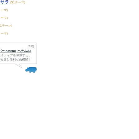
脱サラ
(51テーマ)
テーマ)
テーマ)
61テーマ)
テーマ)
[PR]
 heteml [ヘテムル]
エイティブを刺激する、
Bの大容量と便利な高機能！