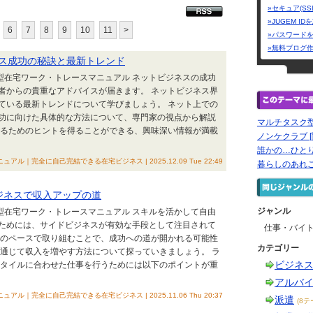
»セキュア(SS
»JUGEM I
6
7
8
9
10
11
>
»パスワード
»無料ブログ
ス成功の秘訣と最新トレンド
ク型在宅ワーク・トレースマニュアル ネットビジネスの成功
者からの貴重なアドバイスが届きます。 ネットビジネス界
ている最新トレンドについて学びましょう。 ネット上での
功に向けた具体的な方法について、専門家の視点から解説
マルチタスク型
めるためのヒントを得ることができる、興味深い情報が満載
ノンケクラブ [
誰かの…ひと
｜完全に自己完結できる在宅ビジネス | 2025.12.09 Tue 22:49
暮らしのあれ
ジネスで収入アップの道
ジャンル
ク型在宅ワーク・トレースマニュアル スキルを活かして自由
ためには、サイドビジネスが有効な手段として注目されて
仕事・バイ
分のペースで取り組むことで、成功への道が開かれる可能性
カテゴリー
を通じて収入を増やす方法について探っていきましょう。 ラ
ビジネ
スタイルに合わせた仕事を行うためには以下のポイントが重
アルバ
｜完全に自己完結できる在宅ビジネス | 2025.11.06 Thu 20:37
派遣
(8テ