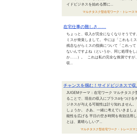
イドビジネスを始める際に...
マルチタスク型在宅ワーク・トレースマニュアル
在宅仕事の難しさ……
ちょっと、収入が完全になくなりそうです
ミスが発覚しまして。 中には「これもミ
残念ながらミスの指摘について「これって
ないんですよね（というか、同じ処理をし
か……）。 これは私の完全な推測ですが
収...
チャンスを掴む！サイドビジネスで収
JUGEMテーマ：在宅ワーク マルチタス
ることで、現在の収入にプラスαをつける
ジネスが与える可能性は計り知れません。
しょうか。 さあ、一緒に考えていきまし
能性を広げる 平日の空き時間を有効活用
とは、素晴らしいア...
マルチタスク型在宅ワーク・トレースマニュアル