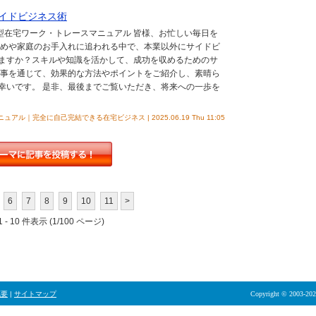
イドビジネス術
ク型在宅ワーク・トレースマニュアル 皆様、お忙しい毎日を
勤めや家庭のお手入れに追われる中で、本業以外にサイドビ
ますか？スキルや知識を活かして、成功を収めるためのサ
記事を通じて、効果的な方法やポイントをご紹介し、素晴ら
幸いです。 是非、最後までご覧いただき、将来への一歩を
｜完全に自己完結できる在宅ビジネス | 2025.06.19 Thu 11:05
6
7
8
9
10
11
>
 - 10 件表示 (1/100 ページ)
概要
|
サイトマップ
Copyright © 2003-