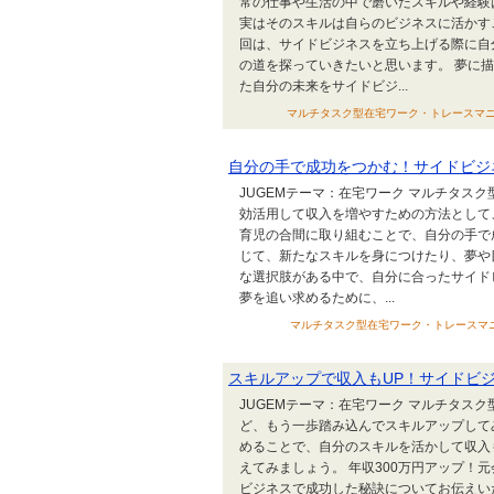
常の仕事や生活の中で磨いたスキルや経験
実はそのスキルは自らのビジネスに活かす
回は、サイドビジネスを立ち上げる際に自
の道を探っていきたいと思います。 夢に
た自分の未来をサイドビジ...
マルチタスク型在宅ワーク・トレースマニュアル
自分の手で成功をつかむ！サイドビジ
JUGEMテーマ：在宅ワーク マルチタス
効活用して収入を増やすための方法として
育児の合間に取り組むことで、自分の手で
じて、新たなスキルを身につけたり、夢や
な選択肢がある中で、自分に合ったサイド
夢を追い求めるために、...
マルチタスク型在宅ワーク・トレースマニュアル
スキルアップで収入もUP！サイドビ
JUGEMテーマ：在宅ワーク マルチタス
ど、もう一歩踏み込んでスキルアップして
めることで、自分のスキルを活かして収入
えてみましょう。 年収300万円アップ！
ビジネスで成功した秘訣についてお伝えいたしま