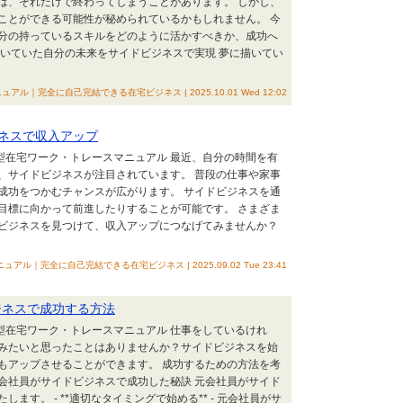
は、それだけで終わってしまうことがあります。 しかし、
ことができる可能性が秘められているかもしれません。 今
分の持っているスキルをどのように活かすべきか、成功へ
描いていた自分の未来をサイドビジネスで実現 夢に描いてい
｜完全に自己完結できる在宅ビジネス | 2025.10.01 Wed 12:02
ネスで収入アップ
ク型在宅ワーク・トレースマニュアル 最近、自分の時間を有
、サイドビジネスが注目されています。 普段の仕事や家事
成功をつかむチャンスが広がります。 サイドビジネスを通
目標に向かって前進したりすることが可能です。 さまざま
ビジネスを見つけて、収入アップにつなげてみませんか？
｜完全に自己完結できる在宅ビジネス | 2025.09.02 Tue 23:41
ジネスで成功する方法
ク型在宅ワーク・トレースマニュアル 仕事をしているけれ
みたいと思ったことはありませんか？サイドビジネスを始
もアップさせることができます。 成功するための方法を考
元会社員がサイドビジネスで成功した秘訣 元会社員がサイド
す。 - **適切なタイミングで始める** - 元会社員がサ