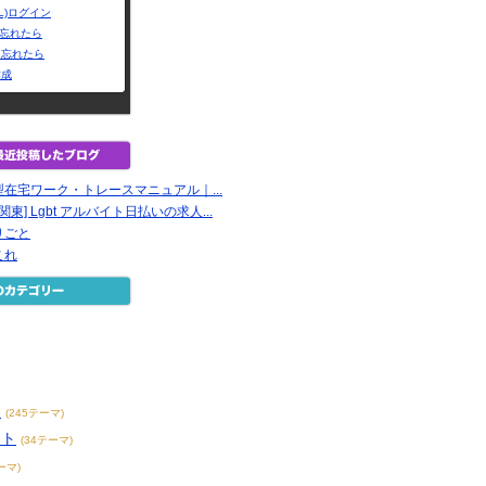
L)ログイン
Dを忘れたら
を忘れたら
作成
在宅ワーク・トレースマニュアル｜...
関東] Lgbt アルバイト日払いの求人...
りごと
これ
ト
ス
(245テーマ)
イト
(34テーマ)
ーマ)