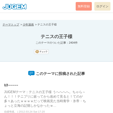
[pear_error: message="Success" code=0 mode=return level=notice
prefix="" info=""]
無料登録
ログイン
テーマトップ
少年漫画
テニスの王子様
テニスの王子様
このテーマのついた記事：2404件
このテーマに投稿された記事
ｷﾀｰｰｰｰｰ
JUGEMテーマ：テニスの王子様 うへへへへ。ちゃら～
ん！！！テニプリに嵌ってから改めて見ると！てのが
多々あったｗｗｗｗだって映画見た当時青学・氷帝・ち
ょっと立海の記憶しかなかったｗ...
合縁奇縁。 | 2012.03.24 Sat 17:20