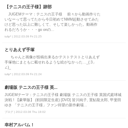
【テニスの王子様】跡部
JUGEMテーマ：テニスの王子様 前々から動画作りた
いなーって思ってたから今日初めてNMM起動させてみた
けど思った以上に難しくて、そして楽しかった。動画作
れるだろうか・・・go onの...
tulip* | 2012.03.09 Fri 21:25
とりあえず手塚
ちゃんと画像が投稿出来るかテストテストとりあえず
手塚他にまともに載せれるような絵がなかった…_(:3」
∠)_
tulip* | 2012.03.09 Fri 21:24
劇場版 テニスの王子様 英...
JUGEMテーマ：テニスの王子様 劇場版 テニスの王子様 英国式庭球城
決戦 ! 【豪華版】 (初回限定生産) [DVD] 皆川純子, 置鮎龍太郎, 甲斐田
ゆき 「テニスの王子様」ファン待望の新作劇場...
ブログ | 2012.03.08 Thu 18:02
幸村アルバム！