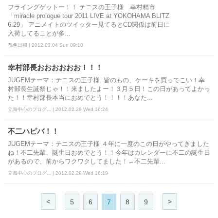
フライングゲットー！！ テニスの王子様 幸村精市
「miracle prologue tour 2011 LIVE at YOKOHAMA BLITZ
6.29」 アニメイトのツイッター見てるとCD関係は前日に
入荷してることが多...
都色日和 | 2012.03.04 Sun 09:10
幸村部長おおおおおお！！！
JUGEMテーマ：テニスの王子様 皆のもの、ケーキを買ってこい！幸
村部長生誕祭じゃ！！来ましたよー！３月５日！この日があってよかっ
た！！幸村部長本当におめでとう！！！！あなた...
立海中心のブログ... | 2012.02.29 Wed 16:24
不二ハピバ！！
JUGEMテーマ：テニスの王子様 ４年に一度のこの日がやってきました
ね！不二先輩、誕生日おめでとう！！今年はカレンダーに不二の誕生日
があるので、前からワクワクしてました！←不二先輩...
立海中心のブログ... | 2012.02.29 Wed 16:19
<
>
5
6
7
8
9