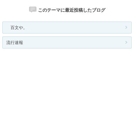
このテーマに最近投稿したブログ
百文や。
流行速報
Tracy
Luther
Justice
関連カテゴリー
総合
少年漫画
少女漫画
名作・懐かし漫画