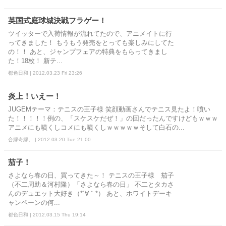
英国式庭球城決戦フラゲー！
ツイッターで入荷情報が流れてたので、アニメイトに行
ってきました！ もうもう発売をとっても楽しみにしてた
の！！ あと、ジャンプフェアの特典をもらってきまし
た！18枚！ 新テ...
都色日和 | 2012.03.23 Fri 23:26
炎上！いえー！
JUGEMテーマ：テニスの王子様 笑顔動画さんでテニス見たよ！噴い
た！！！！！例の、「スケスケだぜ！」の回だったんですけどもｗｗｗ
アニメにも噴くしコメにも噴くしｗｗｗｗｗそして白石の...
合縁奇縁。 | 2012.03.20 Tue 21:00
茄子！
さよなら春の日、買ってきた～！ テニスの王子様 茄子
（不二周助＆河村隆）「さよなら春の日」 不二とタカさ
んのデュエット大好き（*´∀｀*） あと、ホワイトデーキ
ャンペーンの何...
都色日和 | 2012.03.15 Thu 19:14