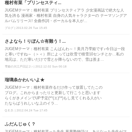
種村有菜「プリンセスティ...
JUGEMテーマ：種村有菜 プリンセスティアラ 少女漫画誌で絶大な人
気を誇る 漫画家・種村有菜 自身の人気キャラクターの テーマソングア
ルバムリリース! 全曲作詞・ボーカルを本人が...
ブログ | 2013.02.26 Tue 15:45
さよなら！りぼん☆有難う！...
JUGEMテーマ：種村有菜 こんばんわ～！美月乃雫姫です♪今日は一段
と寒いですね～（＞＜）所によっては吹雪で積雪10センチとか…私の
地元は、ただ寒いだけで雪とか降らないので、雪は羨ま...
雫姫の大江戸日記２♪ | 2012.12.02 Sun 00:18
瑠璃条かわいいよ★
JUGEMテーマ：種村有菜作るだけ作って放置してたこの
ブログ。これからまったりと更新して行こうと思います
らくがきメインでUP予定(*^(エ)^*)もし見てくれる人がい
たならばうれしいな上のイラ...
Q.E.D. | 2012.04.24 Tue 17:45
ふだんじゅく？
JUGEMテーマ：種村有菜っち先生 風男塾物語は、ありなっち先生がマ