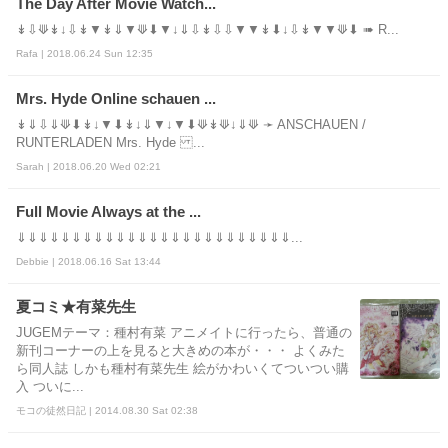
The Day After Movie Watch...
↡⇩⟱↡↓⇩↡▼↡⇓▼⟱⬇▼↓⇓⇩↡⇩⇩▼▼↡⬇↓⇩↡▼▼⟱⬇ ➠ R...
Rafa | 2018.06.24 Sun 12:35
Mrs. Hyde Online schauen ...
↡⇓⇩⇓⟱⬇↡↓▼⬇↡↓⇓▼↓▼⬇⟱↡⟱↓⇓⟱ ➛ ANSCHAUEN /
RUNTERLADEN Mrs. Hyde ...
Sarah | 2018.06.20 Wed 02:21
Full Movie Always at the ...
⇓⇓⇓⇓⇓⇓⇓⇓⇓⇓⇓⇓⇓⇓⇓⇓⇓⇓⇓⇓⇓⇓⇓⇓⇓...
Debbie | 2018.06.16 Sat 13:44
夏コミ★有菜先生
JUGEMテーマ：種村有菜 アニメイトに行ったら、普通の
新刊コーナーの上を見ると大きめの本が・・・ よくみた
ら同人誌 しかも種村有菜先生 絵がかわいくてついつい購
入 ついに...
モコの徒然日記 | 2014.08.30 Sat 02:38