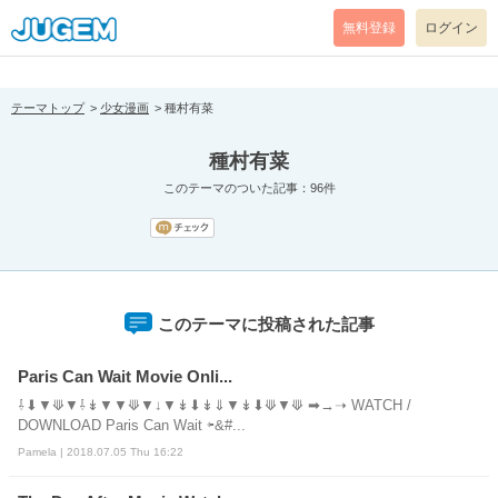
[pear_error: message="Success" code=0 mode=return level=notice
prefix="" info=""]
無料登録
ログイン
テーマトップ
少女漫画
種村有菜
種村有菜
このテーマのついた記事：96件
このテーマに投稿された記事
Paris Can Wait Movie Onli...
⇩⬇▼⟱▼⇩↡▼▼⟱▼↓▼↡⬇↡⇓▼↡⬇⟱▼⟱ ➡→➝ WATCH /
DOWNLOAD Paris Can Wait ⇦&#...
Pamela | 2018.07.05 Thu 16:22