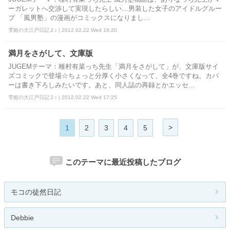
ーガレットへ交渉して実現したらしい…男装した女子のアイドルグルー
プ 「風男塾」の漫画がコミックスになりまし...
雫姫の大江戸日記２♪ | 2012.02.22 Wed 18:20
満月をさがして、文庫版
JUGEMテーマ：種村有菜っち先生「満月をさがして」が、文庫版サイ
ズコミックで登場☆ちょっと分厚く小さくなって、全4巻ですね。カバ
ーは書き下ろしみたいです。あと、同人誌の再録とかエッセ...
雫姫の大江戸日記２♪ | 2012.02.22 Wed 17:25
>
1
2
3
4
5
このテーマに最近投稿したブログ
モコの徒然日記
Debbie