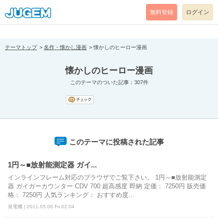
[pear_error: message="Success" code=0 mode=return level=notice
prefix="" info=""]
無料登録
ログイン
テーマトップ
名作・懐かし漫画
懐かしのヒーロー漫画
懐かしのヒーロー漫画
このテーマのついた記事：307件
このテーマに投稿された記事
1円～■放射能測定器 ガイ...
インラインフレーム対応のブラウザでご覧下さい。 1円～■放射能測定
器 ガイガーカウンター CDV 700 超高感度 即納 定価： 7250円 販売価
格： 7250円 人気ランキング： おすすめ度...
発電機 | 2011.05.06 Fri 02:04