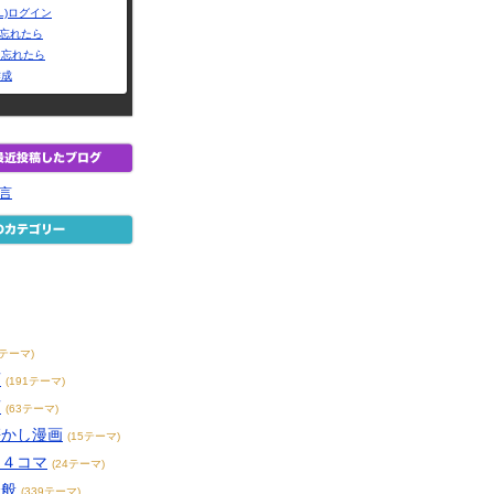
L)ログイン
Dを忘れたら
を忘れたら
作成
り言
メ
3テーマ)
画
(191テーマ)
画
(63テーマ)
懐かし漫画
(15テーマ)
・４コマ
(24テーマ)
全般
(339テーマ)