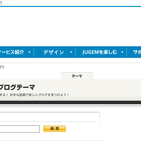
]
ITY