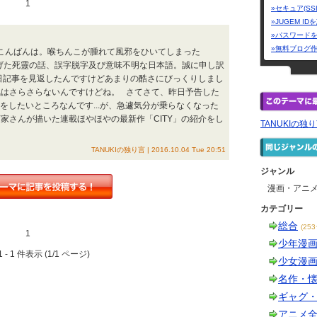
1
»セキュア(SS
»JUGEM I
»パスワード
»無料ブログ
Y こんばんは。喉ちんこが腫れて風邪をひいてしまった
日あげた死靈の話、誤字脱字及び意味不明な日本語。誠に申し訳
日記事を見返したんですけどあまりの酷さにびっくりしまし
気はさらさらないんですけどね。 さてさて、昨日予告した
iのお話をしたいところなんです...が、急遽気分が乗らなくなった
家さんが描いた連載ほやほやの最新作「CITY」の紹介をし
TANUKIの独
TANUKIの独り言 | 2016.10.04 Tue 20:51
ジャンル
漫画・アニ
カテゴリー
総合
(25
1
少年漫
 - 1 件表示 (1/1 ページ)
少女漫
名作・
ギャグ
アニメ