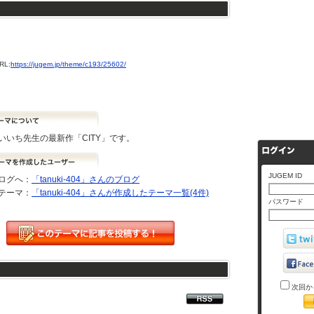
L:
https://jugem.jp/theme/c193/25602/
いいち先生の最新作「CITY」です。
JUGEM ID
ログへ：
「tanuki-404」さんのブログ
テーマ：
「tanuki-404」さんが作成したテーマ一覧(4件)
パスワード
次回か