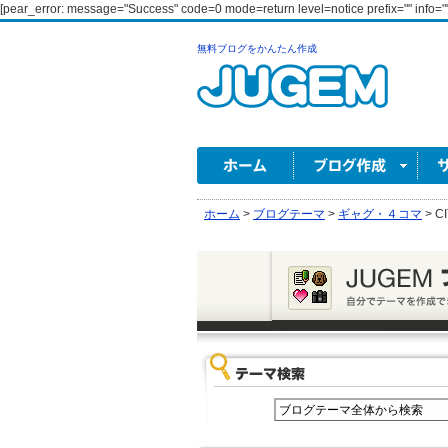
[pear_error: message="Success" code=0 mode=return level=notice prefix="" info=""
無料ブログをかんたん作成
ホーム
>
ブログテーマ
>
ギャグ・４コマ
>
C