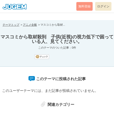
[pear_error: message="Success" code=0 mode=return level=notice
prefix="" info=""]
無料登録
ログイン
テーマトップ
アニメ全般
マスコミから取材...
マスコミから取材殺到 子供(近視)の視力低下で困って
いる人、見てください。
このテーマのついた記事：0件
このテーマに投稿された記事
このユーザーテーマには、まだ記事が投稿されていません。
関連カテゴリー