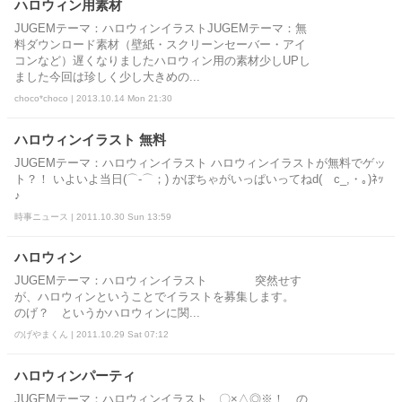
ハロウィン用素材
JUGEMテーマ：ハロウィンイラストJUGEMテーマ：無
料ダウンロード素材（壁紙・スクリーンセーバー・アイ
コンなど）遅くなりましたハロウィン用の素材少しUPし
ました今回は珍しく少し大きめの...
choco*choco | 2013.10.14 Mon 21:30
ハロウィンイラスト 無料
JUGEMテーマ：ハロウィンイラスト ハロウィンイラストが無料でゲッ
ト？！ いよいよ当日(⌒-⌒；) かぼちゃがいっぱいってねd(ゝc_,・｡)ﾈｯ
♪
時事ニュース | 2011.10.30 Sun 13:59
ハロウィン
JUGEMテーマ：ハロウィンイラスト 突然せす
が、ハロウィンということでイラストを募集します。
のげ？ というかハロウィンに関...
のげやまくん | 2011.10.29 Sat 07:12
ハロウィンパーティ
JUGEMテーマ：ハロウィンイラスト 〇×△◎※！ の