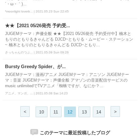
´・ω・｀)...
*moonlight loverb... | 2021.05.23 Sun 22:45
★★【2021 05/26発売 予約受...
JUGEMテーマ：声優全般 ★★【2021 05/26発売 予約受付中】楠木と
もりのともりるきゃんどる DJCD~ともりる・ムービー・ステーション
~ 楠木ともりのともりるきゃんどる DJCD~ともり...
さっちゃんのつぶ... | 2021.05.09 Sun 09:26
Bursty Greedy Spider、が...
JUGEMテーマ：漫画/アニメ JUGEMテーマ：アニソン JUGEMテー
マ：音楽 JUGEMテーマ：声優全般 アマゾンの音楽配信サービスの
music unlimitedでTVアニメ「蜘蛛ですが、なにか？...
アニメ、マンガ、... | 2021.05.08 Sat 14:23
<
>
10
11
12
13
14
このテーマに最近投稿したブログ