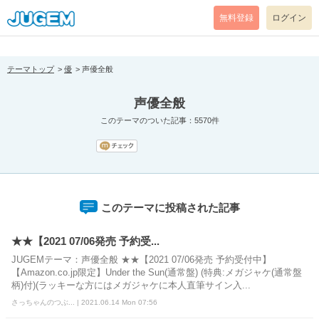
[pear_error: message="Success" code=0 mode=return level=notice
prefix="" info=""]
無料登録
ログイン
テーマトップ
優
声優全般
声優全般
このテーマのついた記事：5570件
このテーマに投稿された記事
★★【2021 07/06発売 予約受...
JUGEMテーマ：声優全般 ★★【2021 07/06発売 予約受付中】
【Amazon.co.jp限定】Under the Sun(通常盤) (特典:メガジャケ(通常盤
柄)付)(ラッキーな方にはメガジャケに本人直筆サイン入...
さっちゃんのつぶ... | 2021.06.14 Mon 07:56