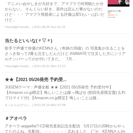
アニメいぬやしきが大好きで、アマプラで何周観たか分
からない。 そんくらい好き。原作は読んだ事がないのだ
けど・・・ アマプラ視聴者による評価は星5もいっぱいだ
けど...
*moonlight loverb... | 2021.06.06 Sun 01:15
当たるといいな(〃▽〃)
歌手で声優で俳優のKENNさん（奇跡の39歳）の 写真集が出ることを
さっき知って2冊も注文したんだけど ANIMATEで注文した方にシリア
ルナンバーってのが付いてきた。 7月...
*moonlight loverb... | 2021.05.31 Mon 21:27
★★【2021 05/26発売 予約受...
JUGEMテーマ：声優全般 ★★【2021 05/26発売 予約受付中】
【Amazon.co.jp限定】悔しいことは蹴っ飛ばせ (初回生産限定盤) (L判
ブロマイド付) 【Amazon.co.jp限定】悔しいことは蹴...
さっちゃんのつぶ... | 2021.05.24 Mon 07:58
＃アオペラ
アオペラ-aoppella!?-CD発売直前記念生配信 5月17日の20時からやっ
てたのよね。生配信。 ・・・・・・忘れました＿|￣|○ KENNさん(m