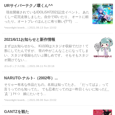
URサイバーテクノ環くん^^
現在開催されているIDOLiSH72021記念イベント。 あた
くし一応完走致しました。自分で叩いたり、 オートに頼
ったり。オートプレイほんとに有り難い(T^T) ...
*moonlight loverb... | 2021.06.13 Sun 13:02
2021/6/11お知らせと新作情報
まずはお知らせから。 KU100はスタジオ収録でだけ！て
形にしてたんですが、 世の中がこんなことになってしま
い、スタジオ収録もだいぶ難しめです。 そもそもスタジ
オ開けてない...
ボルボックスの知... | 2021.06.11 Fri 20:16
NARUTO-ナルト-（2002年）...
そりゃー有名な作品だもの。名前は知ってたさ。 「だってばよ」って
言うってのも知ってた。 でも忍者だってのは一昨日くらいに知った(＿
´Д｀) ｱｲｰﾝ 娘にたいそう...
*moonlight loverb... | 2021.06.06 Sun 23:02
GANTZを観た