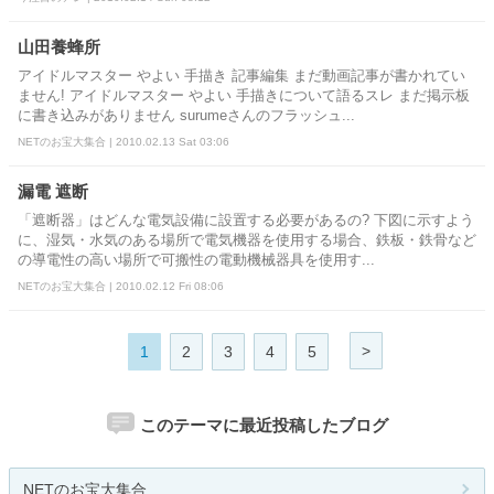
山田養蜂所
アイドルマスター やよい 手描き 記事編集 まだ動画記事が書かれてい
ません! アイドルマスター やよい 手描きについて語るスレ まだ掲示板
に書き込みがありません surumeさんのフラッシュ...
NETのお宝大集合 | 2010.02.13 Sat 03:06
漏電 遮断
「遮断器」はどんな電気設備に設置する必要があるの? 下図に示すよう
に、湿気・水気のある場所で電気機器を使用する場合、鉄板・鉄骨など
の導電性の高い場所で可搬性の電動機械器具を使用す...
NETのお宝大集合 | 2010.02.12 Fri 08:06
>
1
2
3
4
5
このテーマに最近投稿したブログ
NETのお宝大集合