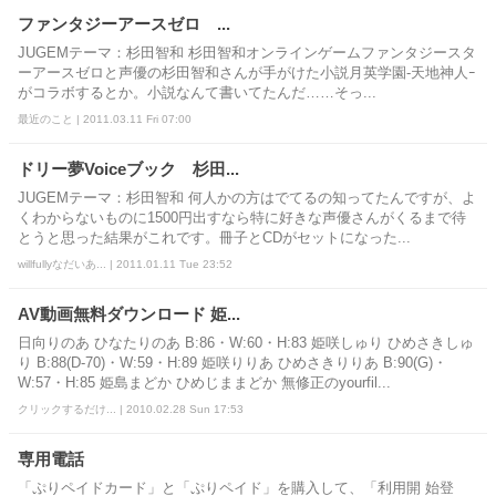
ファンタジーアースゼロ ...
JUGEMテーマ：杉田智和 杉田智和オンラインゲームファンタジースタ
ーアースゼロと声優の杉田智和さんが手がけた小説月英学園-天地神人ｰ
がコラボするとか。小説なんて書いてたんだ……そっ...
最近のこと | 2011.03.11 Fri 07:00
ドリー夢Voiceブック 杉田...
JUGEMテーマ：杉田智和 何人かの方はでてるの知ってたんですが、よ
くわからないものに1500円出すなら特に好きな声優さんがくるまで待
とうと思った結果がこれです。冊子とCDがセットになった...
willfullyなだいあ... | 2011.01.11 Tue 23:52
AV動画無料ダウンロード 姫...
日向りのあ ひなたりのあ B:86・W:60・H:83 姫咲しゅり ひめさきしゅ
り B:88(D-70)・W:59・H:89 姫咲りりあ ひめさきりりあ B:90(G)・
W:57・H:85 姫島まどか ひめじままどか 無修正のyourfil...
クリックするだけ... | 2010.02.28 Sun 17:53
専用電話
「ぷりペイドカード」と「ぷりペイド」を購入して、「利用開 始登