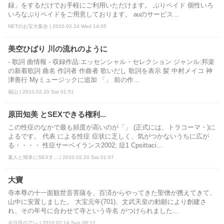
録」をするだけでお手軽にご利用いただけます。 ぷりペイド 個性いろ
いろなぷりペイドをご用意しております。 auのサービス...
NETのお宝大集合 | 2010.02.24 Wed 14:05
美空ひばり 川の流れのように
- 歌詞 曲情報 - 収録作品:エッセンシャル・セレクション ジャンル:邦楽
の新着歌詞 曲名 作詞者 作曲者 歌いだし 歌詞を表示 髪 中村メイコ 神
津善行 Myミュージックに追加 「」 前の作...
福山 | 2010.02.20 Sat 01:51
原田知美 とSEXできる権利...
この性症のなかで最も頻度が高いのが「」 (正式には、トラコーマ・)に
よるです。 代表 による性症 症状に乏しく、気がつかないうちに広が
る・・・・ 性症サーベイランス2002; 症1 Cpsittaci...
素人と簡単にSEXす... | 2010.02.20 Sat 01:07
大寶
寺本尊の十一面観世音菩薩を、百済からやってきた聖僧が携えてきて、
山中に安置しました。 大宝元年(701)、文武天皇の勅願により創建さ
れ、その年号に合わせて寺という寺名 がつけられました...
今注目のアレ | 2010.02.14 Sun 08:12