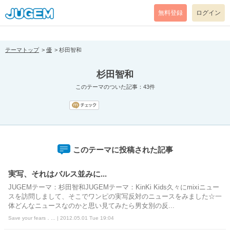
[pear_error: message="Success" code=0 mode=return level=notice
prefix="" info=""]
無料登録
ログイン
テーマトップ
優
杉田智和
杉田智和
このテーマのついた記事：43件
このテーマに投稿された記事
実写、それはバルス並みに...
JUGEMテーマ：杉田智和JUGEMテーマ：KinKi Kids久々にmixiニュー
スを訪問しまして、そこでワンピの実写反対のニュースをみました☆一
体どんなニュースなのかと思い見てみたら男女別の反...
Save your fears．... | 2012.05.01 Tue 19:04