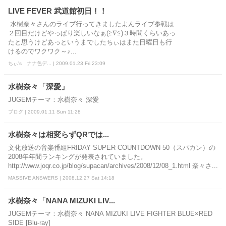
LIVE FEVER 武道館初日！！
水樹奈々さんのライブ行ってきましたよんライブ参戦は
２回目だけどやっぱり楽しいなぁ(≧∇≦)３時間くらいあっ
たと思うけどあっというまでしたちぃはまた日曜日も行
けるのでワクワク～♪...
ちぃ's ナナ色デ... | 2009.01.23 Fri 23:09
水樹奈々「深愛」
JUGEMテーマ：水樹奈々 深愛
ブログ | 2009.01.11 Sun 11:28
水樹奈々は相変らずQRでは...
文化放送の音楽番組FRIDAY SUPER COUNTDOWN 50（スパカン）の
2008年年間ランキングが発表されていました。
http://www.joqr.co.jp/blog/supacan/archives/2008/12/08_1.html 奈々さ...
MASSIVE ANSWERS | 2008.12.27 Sat 14:18
水樹奈々「NANA MIZUKI LIV...
JUGEMテーマ：水樹奈々 NANA MIZUKI LIVE FIGHTER BLUE×RED
SIDE [Blu-ray]