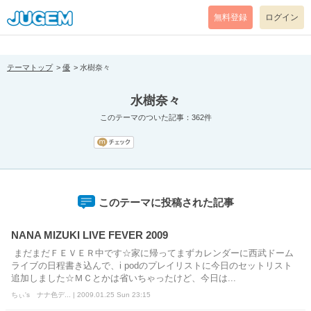
[pear_error: message="Success" code=0 mode=return level=notice
prefix="" info=""]
無料登録
ログイン
テーマトップ
優
水樹奈々
水樹奈々
このテーマのついた記事：362件
このテーマに投稿された記事
NANA MIZUKI LIVE FEVER 2009
まだまだＦＥＶＥＲ中です☆家に帰ってまずカレンダーに西武ドーム
ライブの日程書き込んで、i podのプレイリストに今日のセットリスト
追加しました☆ＭＣとかは省いちゃったけど、今日は...
ちぃ's ナナ色デ... | 2009.01.25 Sun 23:15