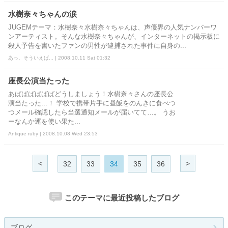
水樹奈々ちゃんの涙
JUGEMテーマ：水樹奈々水樹奈々ちゃんは、声優界の人気ナンバーワ
ンアーティスト。そんな水樹奈々ちゃんが、インターネットの掲示板に
殺人予告を書いたファンの男性が逮捕された事件に自身の...
あっ、そういえば... | 2008.10.11 Sat 01:32
座長公演当たった
あばばばばばばどうしましょう！水樹奈々さんの座長公
演当たった…！ 学校で携帯片手に昼飯をのんきに食べつ
つメール確認したら当選通知メールが届いてて…。 うお
ーなんか運を使い果た...
Antique ruby | 2008.10.08 Wed 23:53
<
>
32
33
34
35
36
このテーマに最近投稿したブログ
ブログ