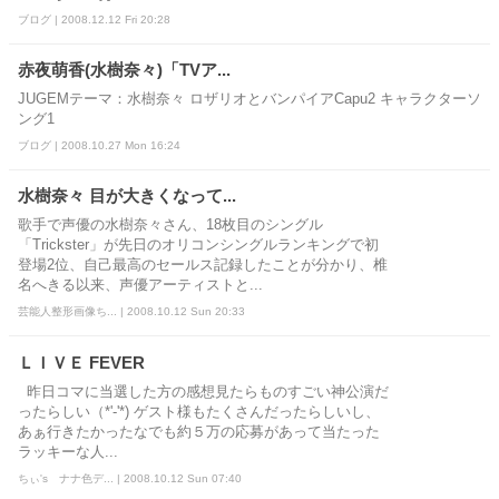
ブログ | 2008.12.12 Fri 20:28
赤夜萌香(水樹奈々)「TVア...
JUGEMテーマ：水樹奈々 ロザリオとバンパイアCapu2 キャラクターソ
ング1
ブログ | 2008.10.27 Mon 16:24
水樹奈々 目が大きくなって...
歌手で声優の水樹奈々さん、18枚目のシングル
「Trickster」が先日のオリコンシングルランキングで初
登場2位、自己最高のセールス記録したことが分かり、椎
名へきる以来、声優アーティストと...
芸能人整形画像ち... | 2008.10.12 Sun 20:33
ＬＩＶＥ FEVER
昨日コマに当選した方の感想見たらものすごい神公演だ
ったらしい（*'‐'*) ゲスト様もたくさんだったらしいし、
あぁ行きたかったなでも約５万の応募があって当たった
ラッキーな人...
ちぃ's ナナ色デ... | 2008.10.12 Sun 07:40