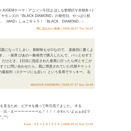
々JUGEMテーマ：アニソン今日は ほしな歌唄(CV.水樹奈々)
ヤモンズの『BLACK DIAMOND』の発売日。やっぱり初
（MAD）しゅごキャラ！「BLACK DIAMOND」↓
闇に囚われた薔薇 | 2008.08.07 Thu 20:47
話題になってしまい、新鮮味もゼロなので、 楽曲別に書くよ
。 ・座席 ぴあの一般発売で購入したんで、パッとせず 2
。 だけどさ、1日目に指定された座席に行ったら何とそこが
にすぐに問い合わせたら、既に用意されていた代替チケット
の最前列（ステージにも近い）という良席でラッキー。 右
MASSIVE ANSWERS | 2008.07.27 Sun 18:48
アを見るため、ビデオを撮って昨日見てました。 する
・出・えーーーーーーーん！！！！ かわいいよぉぉお[:ラ
_^*）
From ＳＥＶＥＮＴＥＥＮ | 2008.05.11 Sun 12:30