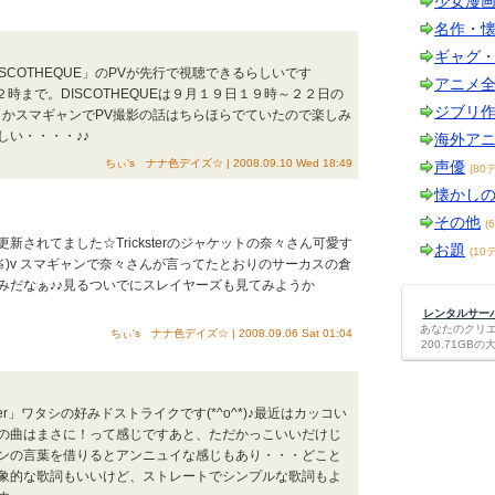
少女漫
名作・
ギャグ
DISCOTHEQUE」のPVが先行で視聴できるらしいです
アニメ
１２時まで。DISCOTHEQUEは９月１９日１９時～２２日の
ジブリ
グとかスマギャンでPV撮影の話はちらほらでていたので楽しみ
しい・・・・♪♪
海外ア
ちぃ's ナナ色デイズ☆ | 2008.09.10 Wed 18:49
声優
(80
懐かし
その他
(
されてました☆Tricksterのジャケットの奈々さん可愛す
お題
(10
≦)v スマギャンで奈々さんが言ってたとおりのサーカスの倉
みだなぁ♪♪見るついでにスレイヤーズも見てみようか
レンタルサーバー
あなたのクリ
ちぃ's ナナ色デイズ☆ | 2008.09.06 Sat 01:04
200.71G
er」ワタシの好みドストライクです(*^o^*)♪最近はカッコい
の曲はまさに！って感じですあと、ただかっこいいだけじ
ンの言葉を借りるとアンニュイな感じもあり・・・どこと
象的な歌詞もいいけど、ストレートでシンプルな歌詞もよ