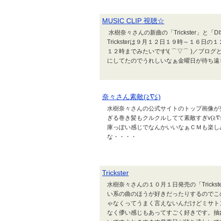
MUSIC CLIP 視聴☆
水樹奈々さんの新曲の「Trickster」と「
Tricksterは９月１２日１９時～１６日の
１２時までみたいです\( ⌒▽⌒ )／ブロ
にしてたのでうれしいなぁ金曜日が待ち遠
奈々さん素敵(≧∇≦)
水樹奈々さんの公式サイトのトップ画像が更新
ぎる巻き髪もクルクルしてて素敵すぎv(≧∇
庫っぽい感じでなんかいいなぁＣＭも楽し
な・・・・
Trickster
水樹奈々さんの１０月１日発売の「Trickst
い系の曲のほうが好きだったりするのでこ
ゃなくってうまく言えないんだけどミサト
なく儚い感じもあってすごく好きです。抽