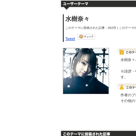
水樹奈々
このテーマに投稿された記事：362件 | このテーマの
Tweet
水樹奈々
※誹謗・
す。
作者のブ
その他の