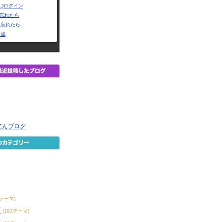
L)ログイン
Dを忘れたら
を忘れたら
作成
てんブログ
メ
3テーマ)
画
(191テーマ)