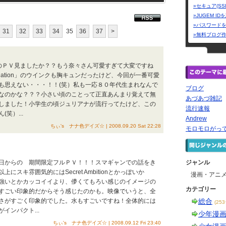
»セキュア(SS
»JUGEM I
»パスワード
31
32
33
34
35
36
37
>
»無料ブログ
E」のＰＶ見ましたか？？もう奈々さん可愛すぎて大変ですね
strogation」のウインクも胸キュンだったけど、今回が一番可愛
も思えない・・・！！(笑）私も一応８０年代生まれなんで
ブログ
なのかな？？？小さい頃のことって正直あんまり覚えて無
あづあづ雑記
しました！小学生の頃ジュリアナが流行ってたけど、この
流行速報
笑）...
Andrew
ちぃ's ナナ色デイズ☆ | 2008.09.20 Sat 22:28
モロモロがっ
日からの 期間限定フルＰＶ！！！スマギャンでの話をき
ジャンル
スキ雰囲気的にはSecret Ambitionとかっぽいか
漫画・アニ
強いとかカッコイイより、儚くてもろい感じのイメージの
カテゴリー
すごい印象的だからそう感じたのかも。映像でいうと、全
さがすごく印象的でした。水もすごいですね！全体的には
総合
(25
インパクト...
少年漫
ちぃ's ナナ色デイズ☆ | 2008.09.12 Fri 23:40