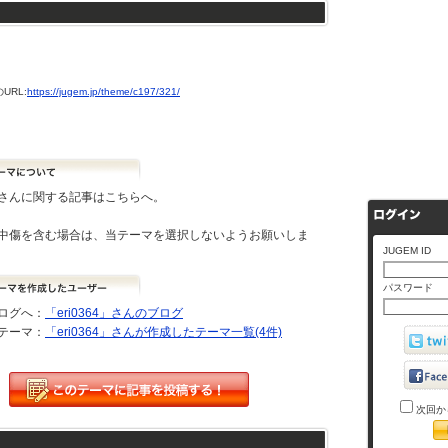
URL:
https://jugem.jp/theme/c197/321/
さんに関する記事はこちらへ。
中傷を含む場合は、当テーマを選択しないようお願いしま
JUGEM ID
パスワード
ログへ：
「eri0364」さんのブログ
テーマ：
「eri0364」さんが作成したテーマ一覧(4件)
次回か