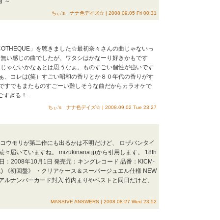
す～
ちぃ's ナナ色デイズ☆ | 2008.09.05 Fri 00:31
COTHEQUE」を聴きました☆最初奈々さんの曲じゃないっ
に無い感じの曲でしたが、ワタシはかなーり好きかもです
曲なんじゃないかなぁとは思うなぁ。ものすごい個性が強いです
ぁ、コレは(笑）すごい昭和の香りとか８０年代の香りがす
ですでもまたものすごーい難しそうな曲だからカラオケで
すぎる！...
ちぃ's ナナ色デイズ☆ | 2008.09.02 Tue 23:27
謎コウモリが第二作にも出るかは不明だけど、 ロザバンタイ
ていますね。 mizukinana.jpから引用します。 18th
日：2008年10月1日 発売元：キングレコード 品番：KICM-
00(税込) 《初回盤》 ・クリアケース＆スーパージュエル仕様 NEW
アルナンバーカード封入 竹内まりやベストと同日だけど、
MASSIVE ANSWERS | 2008.08.27 Wed 23:52