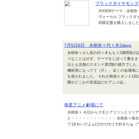
ブラックダイヤモンズ
JUGEMテーマ：水樹奈
ヴォーカル ブラックダイ
回限定盤を購入しました。
7月5日6日 水樹奈々代々木2days
水樹奈々さん初の代々木ももう3週間前の
うなことはせず、テーマをしぼって書きます
日とも北側のスタンド席2階の後方でした
機材席になってて（汗）。 近くの会場係
を渡されました。 それが南側スタンド1回
隣がどこかの音楽誌だかアニメ誌...
衛星アニメ劇場にて
水樹奈々 今日からマ王とアリソンとリリ
と・・・・・・・・・・・・ 水樹奈々様生
ブ:]きれいだよぉ[:ぴかぴか:] 大好きだぁ（*^