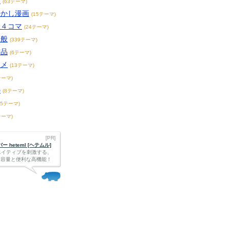
画
(63テーマ)
懐かし漫画
(15テーマ)
・４コマ
(24テーマ)
全般
(339テーマ)
作品
(6テーマ)
ニメ
(13テーマ)
テーマ)
の
(8テーマ)
65テーマ)
テーマ)
[PR]
 heteml [ヘテムル]
エイティブを刺激する、
Bの大容量と便利な高機能！