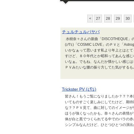
<
27
28
29
30
チュルチュルパヤパ
水樹奈々さんの新曲「DISCOTHEQU
(≧∇≦)「COSMIC LOVE」のＰＶと「A
いかなぁって思います私より年上とはとて
すけど、８０年代とか昭和ってあんな感じ
いなぁ。でもね、なんだか懐かしい感じは
ＰＶみたいな腰の振り方してた気がするもん(
Trickster PV (≧∇≦)
皆さん！もうご覧になりましたか？？？本
いてものすごく楽しみにしてたけど、期待以上に
な？？ＰＶ見て、曲に対してのイメージが
ほうが強くなったかも。奈々さんの表情が
体が白と黒でつくられてる中でのバラの赤
シンプルなんだけど、ひとつひとつの演出が