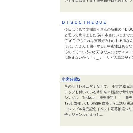
いですよねますます発売日が待ち遠しいで
ＤＩＳＣＯＴＨＥＱＵＥ
今日はじめて水樹奈々さんの新曲の「DIS
と思って焦りました(笑）本当にいままで
(*^o^*) でもこれは実際好みわかれる
よね。たぶん１回ハマると中毒性はあるな
るのでそーいうのが好きな人にはオススメ
は歌えないかも（；_； ）サビの高音がすご
小宮砕蔵2
そのセリレオ…ぢゃなくて、 小宮砕蔵＆
アップも付いている水樹奈々新譜の情報が続々届い
シングル「Trickster」発売決定！！ 発売
1251 盤種：CD Single 価格：￥1,2
・シングル発売記念イベント応募抽選シリ
全くジャンルが違うし...