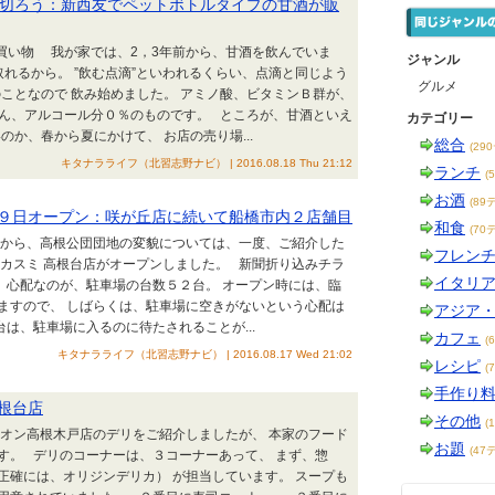
切ろう：新西友でペットボトルタイプの甘酒が販
お買い物 我が家では、2，3年前から、甘酒を飲んでいま
ジャンル
取れるから。 ”飲む点滴”といわれるくらい、点滴と同じよう
グルメ
ことなので 飲み始めました。 アミノ酸、ビタミンＢ群が、
ん、アルコール分０％のものです。 ところが、甘酒といえ
カテゴリー
か、春から夏にかけて、 お店の売り場...
総合
(29
キタナラライフ（北習志野ナビ） | 2016.08.18 Thu 21:12
ランチ
(
お酒
(89
９日オープン：咲が丘店に続いて船橋市内２店舗目
和食
(70
団駅から、高根公団団地の変貌については、一度、ご紹介した
フレン
エアカスミ 高根台店がオープンしました。 新聞折り込みチラ
イタリ
 心配なのが、駐車場の台数５２台。 オープン時には、臨
ますので、 しばらくは、駐車場に空きがないという心配は
アジア
は、駐車場に入るのに待たされることが...
カフェ
(
キタナラライフ（北習志野ナビ） | 2016.08.17 Wed 21:02
レシピ
(
手作り
根台店
その他
(
イオン高根木戸店のデリをご紹介しましたが、 本家のフード
お題
(47
す。 デリのコーナーは、３コーナーあって、 まず、惣
正確には、オリジンデリカ） が担当しています。 スープも