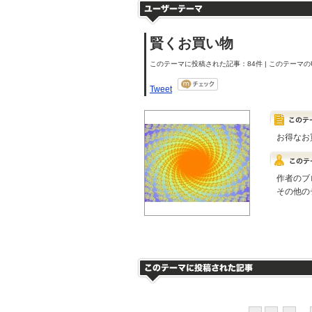
賢くお買い物
このテーマに投稿された記事：84件 | このテーマのU
Tweet
お得なお
作者のブ
その他の