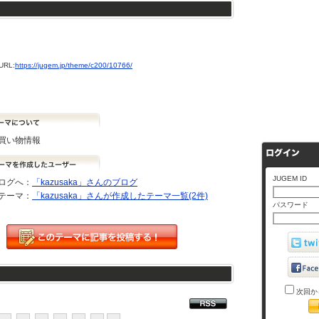
RL:
https://jugem.jp/theme/c200/10766/
買い物情報
JUGEM ID
ログへ：
「kazusaka」さんのブログ
テーマ：
「kazusaka」さんが作成したテーマ一覧(2件)
パスワード
次回か