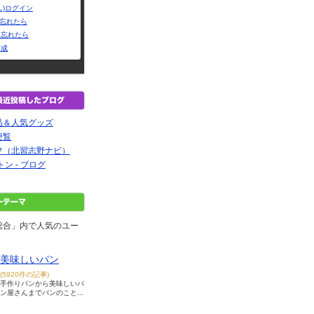
L)ログイン
Dを忘れたら
を忘れたら
作成
品＆人気グッズ
便覧
フ（北習志野ナビ）
ルトン - ブログ
総合」内で人気のユー
美味しいパン
(5920件の記事)
手作りパンから美味しいパ
ン屋さんまでパンのこと...