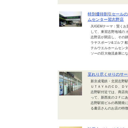
特別優待割引セールの
ムセンター習志野店
JUGEMテーマ：賢く
して、東習志野地域の 
志野店が閉店し、その跡
ラヤスポーツ&ゴルフ 
テルウエルホームセンタ
ソーの巨大物流倉庫になっ
至れり尽くせりのサー
新京成電鉄・北習志野駅
ＵＴＡＹＡのＣＤ、Ｄ
志野駅付近では、商店街
って、新西友の２Ｆにあ
志野駅前ビルの再開発に
る書店さんのお店の特徴