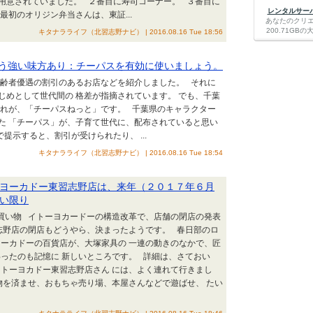
用意されていました。 ２番目に寿司コーナー。 ３番目に
レンタルサーバー
最初のオリジン弁当さんは、東証...
あなたのクリ
200.71G
キタナラライフ（北習志野ナビ） | 2016.08.16 Tue 18:56
う強い味方あり：チーパスを有効に使いましょう。
高齢者優遇の割引のあるお店などを紹介しました。 それに
じめとして世代間の 格差が指摘されています。 でも、千葉
それが、「チーパスねっと」です。 千葉県のキャラクター
た 「チーパス」が、子育て世代に、配布されていると思い
提示すると、割引が受けられたり、 ...
キタナラライフ（北習志野ナビ） | 2016.08.16 Tue 18:54
ヨーカドー東習志野店は、来年（２０１７年６月
い限り
お買い物 イトーヨカードーの構造改革で、店舗の閉店の発表
志野店の閉店もどうやら、決まったようです。 春日部のロ
ーカドーの百貨店が、大塚家具の 一連の動きのなかで、匠
ったのも記憶に 新しいところです。 詳細は、さておい
トーヨカドー東習志野店さん には、よく連れて行きまし
物を済ませ、おもちゃ売り場、本屋さんなどで遊ばせ、 たい