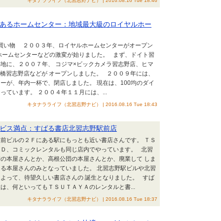
キタナラライフ（北習志野ナビ） | 2016.08.16 Tue 18:46
あるホームセンター：地域最大級のロイヤルホー
お買い物 ２００３年、ロイヤルホームセンターがオープン
ホームセンターなどの激変が始りました。 まず、ドイト習
地に、２００７年、 コジマ×ビックカメラ習志野店、ヒマ
船橋習志野店などが オープンしました。 ２００９年には、
ーが、年内一杯で、閉店しました。 現在は、100均のダイ
ています。 ２００４年１１月には、...
キタナラライフ（北習志野ナビ） | 2016.08.16 Tue 18:43
ビス満点：すばる書店北習志野駅前店
前ビルの２Ｆにある駅にもっとも近い書店さんです。 ＴＳ
ＶＤ、コミックレンタルも同じ店内でやっています。 北習
の本屋さんとか、高根公団の本屋さんとか、廃業して しま
る本屋さんのみとなっていました。 北習志野駅ビルや北習
よって、待望久しい書店さんの 誕生となりました。 すば
は、何といってもＴＳＵＴＡＹＡのレンタルと書...
キタナラライフ（北習志野ナビ） | 2016.08.16 Tue 18:37