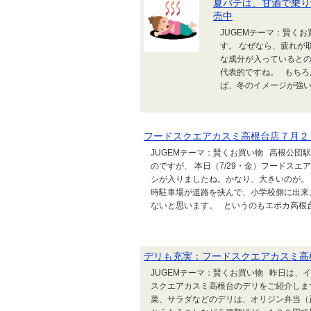
夏バテは、甘酒で乗り
売中
JUGEMテーマ：賢く
す。 なぜなら、疲れが
な成分が入っているとの
代表的ですね。 もちろ
ば、冬のイメージが強いの
フードスクエアカスミ高根台店７月２
JUGEMテーマ：賢くお買い物 高根公
のですが、 本日（7/29・金）フードス
シが入りましたね。かなり、大きいのが。
時駐車場が道路を挟んで、小学校側に出来
ないと思います。 というのもエポカ高根台
デリも充実：フードスクエアカスミ高
JUGEMテーマ：賢くお買い物 昨日は、
スクエアカスミ高根台のデリをご紹介しま
菜、サラダなどのデリは、オリジン弁当（