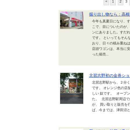
<
1
2
3
掘り出し物なら：高根
今年も真夏日になり、す
こで、目についたのが、
ンにありました。すだれ
です。 といってもそん
おり、日々の積み重ねは
店頭ワゴンは、本当に
った箱売...
北習志野初の金券ショ
北習志野駅から、２分
です。 オレンジ色の店
しい 奴です。 オープ
た。 北習志野駅周辺
が、 買い取りと販売を
ば、今までは、津田沼とか