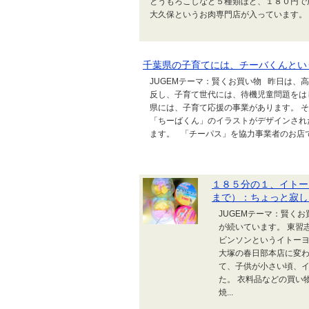
とうもろこしなど５種類ほど、１８０円で
大久保というお肉専門店が入っています。 
千葉県の子育てには、チーバくんとい
JUGEMテーマ：賢くお買い物 昨日は、
反し、子育て世代には、待機児童問題をは
県には、子育て応援の事業があります。 
「ちーばくん」のイラストがデザインされ
ます。 「チーパス」を協力事業者のお店で
１８５分の１、イトー
まで）：ちょっと寂し
JUGEMテーマ：賢く
が続いています。 東習
ビンソンというイトーヨ
大塚の春日部本店に変わ
て、子供が小さい頃、イ
た。 衣料品などの買い
焼...