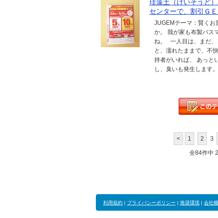
珪藻土（けいそうど）
センターで、割引ＧＥ
JUGEMテーマ：賢く
か。 我が家も布製バス
ね。 一人目は、まだ、
と、濡れたままで、不
持者がいれば、 あっと
し、臭いも発生します。
<
1
2
3
全84件中 21
利用規約
|
プライバシーポリシー
|
推奨環境
|
会社