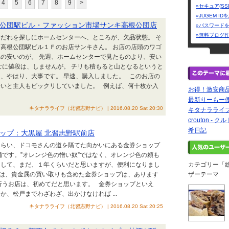
4
5
6
7
8
9
>
»セキュア(SS
»JUGEM I
公団駅ビル・ファッション市場サンキ高根公団店
»パスワード
»無料ブログ
だれを探しにホームセンターへ、ところが、欠品状態。 そ
高根公団駅ビル１Ｆのお店サンキさん。 お店の店頭のワゴ
の安いのが。 先週、ホームセンターで見たものより、安い
なに値段は、しませんが。 チリも積もると山となるというと
、やはり、大事です。 早速、購入しました。 このお店の
安いと主人もビックリしていました。 例えば、何十枚か入
お得！激安商
最新りーもー
キタナラライフ（北習志野ナビ） | 2016.08.20 Sat 20:30
キタナラライ
crouton - ク
希日記
ップ：大黒屋 北習志野駅前店
くらい、ドコモさんの道を隔てた向かいにある金券ショップ
舗です。”オレンジ色の憎い奴”ではなく、オレンジ色の頼も
ンして、まだ、１年くらいだと思いますが、便利になりまし
カテゴリー「
では、貴金属の買い取りも含めた金券ショップは、あります
ザーテーマ
行うお店は、初めてだと思います。 金券ショップといえ
、松戸までわざわざ、出かけなければ ...
キタナラライフ（北習志野ナビ） | 2016.08.20 Sat 20:25