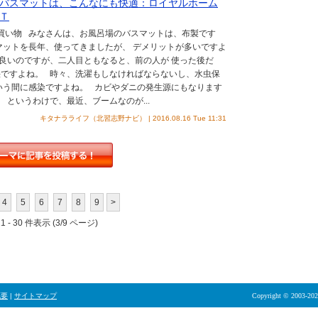
バスマットは、こんなにも快適：ロイヤルホーム
Ｔ
お買い物 みなさんは、お風呂場のバスマットは、布製です
マットを長年、使ってきましたが、 デメリットが多いですよ
良いのですが、二人目ともなると、前の人が 使った後だ
快ですよね。 時々、洗濯もしなければならないし、水虫保
いう間に感染ですよね。 カビやダニの発生源にもなります
 というわけで、最近、ブームなのが...
キタナラライフ（北習志野ナビ） | 2016.08.16 Tue 11:31
4
5
6
7
8
9
>
 - 30 件表示 (3/9 ページ)
概要
|
サイトマップ
Copyright © 2003-