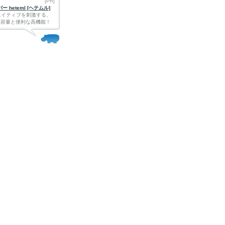
[PR]
 heteml [ヘテムル]
エイティブを刺激する、
Bの大容量と便利な高機能！