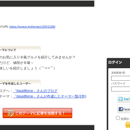
URL:
https://jugem.jp/theme/c200/1189/
のお気に入りＢ級グルメを紹介してみませんか？
だけど、値段がＢ級～
味しいを紹介しましょう（￣ー+￣）
JUGEM ID
パスワード
ログへ：
「liquidforce」さんのブログ
テーマ：
「liquidforce」さんが作成したテーマ一覧(2件)
次回か