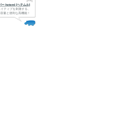
[PR]
 heteml [ヘテムル]
エイティブを刺激する、
Bの大容量と便利な高機能！