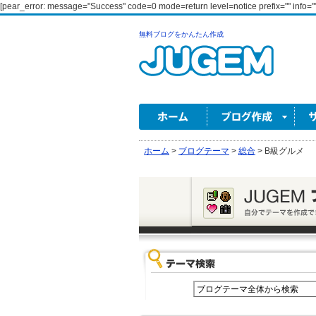
[pear_error: message="Success" code=0 mode=return level=notice prefix="" info=""
無料ブログをかんたん作成
ホーム
>
ブログテーマ
>
総合
>
B級グルメ