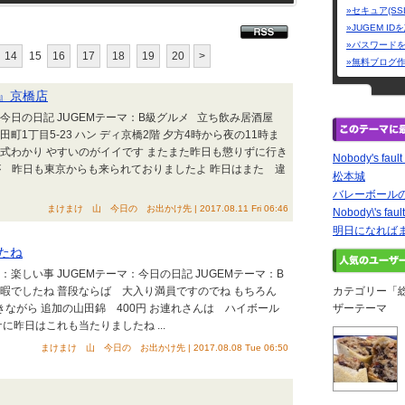
»セキュア(SS
»JUGEM I
»パスワード
14
15
16
17
18
19
20
>
»無料ブログ
』京橋店
：今日の日記 JUGEMテーマ：B級グルメ 立ち飲み居酒屋
1丁目5-23 ハン ディ京橋2階 夕方4時から夜の11時ま
式わかり やすいのがイイです またまた昨日も懲りずに行き
Nobody's fault
)ｳﾝｳﾝ さすが 昨日も東京からも来られておりましたよ 昨日はまた 違
松本城
バレーボール
まけまけ 山 今日の お出かけ先 | 2017.08.11 Fri 06:46
Nobody\'s faul
明日になれば
たね
マ：楽しい事 JUGEMテーマ：今日の日記 JUGEMテーマ：B
暇でしたね 普段ならば 大入り満員ですのでね もちろん
カテゴリー「
頂きながら 追加の山田錦 400円 お連れさんは ハイボール
ザーテーマ
に昨日はこれも当たりましたね ...
まけまけ 山 今日の お出かけ先 | 2017.08.08 Tue 06:50