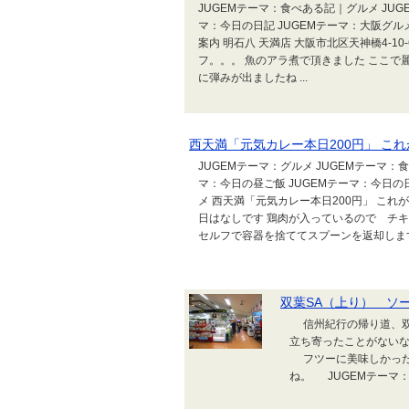
JUGEMテーマ：食べある記｜グルメ JUG
マ：今日の日記 JUGEMテーマ：大阪グル
案内 明石八 天満店 大阪市北区天神橋4-1
フ。。。 魚のアラ煮で頂きました ここで
に弾みが出ましたね ...
西天満「元気カレー本日200円」 こ
JUGEMテーマ：グルメ JUGEMテーマ：
マ：今日の昼ご飯 JUGEMテーマ：今日の日
メ 西天満「元気カレー本日200円」 これが
日はなしです 鶏肉が入っているので チキ
セルフで容器を捨ててスプーンを返却します .
双葉SA（上り） ソ
信州紀行の帰り道、双
立ち寄ったことがない
フツーに美味しかった
ね。 JUGEMテーマ