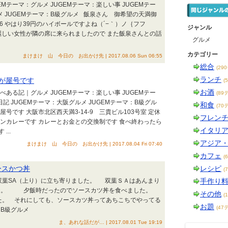
EMテーマ：グルメ JUGEMテーマ：楽しい事 JUGEMテー
メ JUGEMテーマ：B級グルメ 飯泉さん 御希望の天満御
0-6 やはり39円のハイボールですよね（´−｀）ノ｛フフ
ジャンル
麗しい女性が隣の席に来られましたので また飯泉さんとの話
グルメ
カテゴリー
まけまけ 山 今日の お出かけ先 | 2017.08.06 Sun 06:55
総合
(29
ランチ
れが屋号です
(
お酒
食べある記｜グルメ JUGEMテーマ：楽しい事 JUGEMテー
(89
記 JUGEMテーマ：大阪グルメ JUGEMテーマ：B級グル
和食
(70
屋号です 大阪市北区西天満3-14-9 三貴ビル103号室 定休
フレン
ンカレーです カレーとお金との交換制です 食べ終わったら
イタリ
..
アジア
まけまけ 山 今日の お出かけ先 | 2017.08.04 Fri 07:40
カフェ
(
ースかつ丼
レシピ
(
葉SA（上り）に立ち寄りました。 双葉ＳＡはあんまり
手作り
な。 夕飯時だったのでソースカツ丼を食べました。
その他
(
。 それにしても、ソースカツ丼ってあちこちでやってる
お題
(47
：B級グルメ
ま、あれな話だが… | 2017.08.01 Tue 19:19