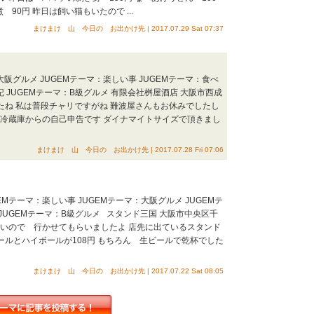
 90円 昨日は飼い猫もいたので ...
まけまけ 山 今日の お出かけ先 | 2017.07.29 Sat 07:37
大阪グルメ JUGEMテーマ：楽しい事 JUGEMテーマ：食べ
記 JUGEMテーマ：B級グルメ 有限会社桝屋酒店 大阪市西成
歩いたね 私は普段チャリですがね 難波屋さんもお休みでしたし
 冷蔵庫からの自己申告です ダイナマイトサイズで頂きまし
まけまけ 山 今日の お出かけ先 | 2017.07.28 Fri 07:06
EMテーマ：楽しい事 JUGEMテーマ：大阪グルメ JUGEMテ
 JUGEMテーマ：B級グルメ スタンド三国 大阪市中央区千
らないので 行かせてもらいましたよ 店先に出ているスタンド
ールとハイボールが108円 もちろん 生ビールで乾杯でした
まけまけ 山 今日の お出かけ先 | 2017.07.22 Sat 08:05