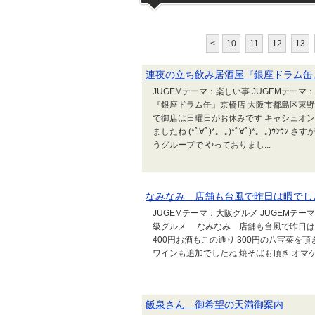
<
10
11
12
13
連夜の立ち飲み居酒屋『銀座ドラム缶
JUGEMテーマ：楽しい事 JUGEMテーマ
『銀座ドラム缶』京橋店 大阪市都島区東野田町
で御店は日曜日がお休みです キャシュオン
ましたね (*ﾟ∀ﾟ)*｡_｡)*ﾟ∀ﾟ)*｡_｡
うグループで やっておりまし...
なみなみ 店舗も台風で昨日は暇でし
JUGEMテーマ：大阪グルメ JUGEMテー
級グルメ なみなみ 店舗も台風で昨日は
400円お酒もこの通り 300円の八宝菜を
ワインも追加でしたね 焼そばも頂き オマケ
飯泉さん 御希望の天満御案内