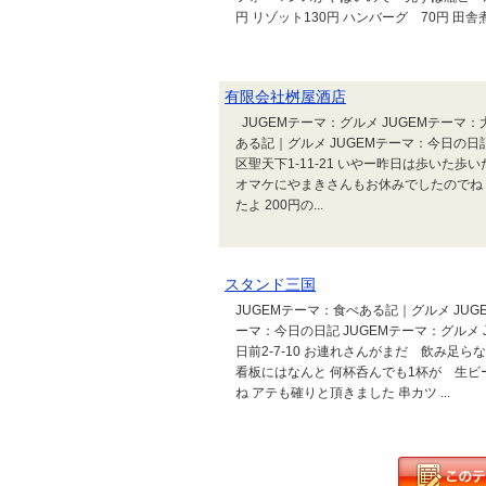
円 リゾット130円 ハンバーグ 70円 田舎煮
有限会社桝屋酒店
JUGEMテーマ：グルメ JUGEMテーマ：
ある記｜グルメ JUGEMテーマ：今日の日
区聖天下1-11-21 いやー昨日は歩いた
オマケにやまきさんもお休みでしたのでね
たよ 200円の...
スタンド三国
JUGEMテーマ：食べある記｜グルメ JUG
ーマ：今日の日記 JUGEMテーマ：グルメ
日前2-7-10 お連れさんがまだ 飲み足
看板にはなんと 何杯呑んでも1杯が 生ビ
ね アテも確りと頂きました 串カツ ...