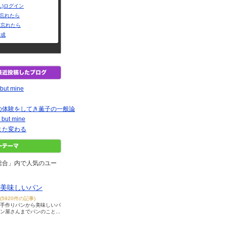
L)ログイン
Dを忘れたら
を忘れたら
作成
 but mine
の体験をしてき薫子の一般論
t but mine
また変わる
総合」内で人気のユー
美味しいパン
(5920件の記事)
手作りパンから美味しいパ
ン屋さんまでパンのこと...