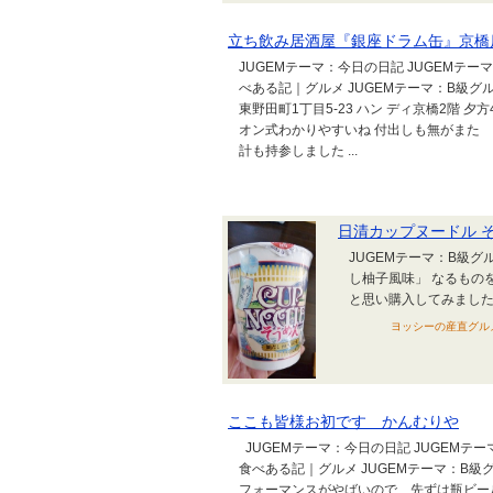
立ち飲み居酒屋『銀座ドラム缶』京橋
JUGEMテーマ：今日の日記 JUGEMテー
べある記｜グルメ JUGEMテーマ：B級グ
東野田町1丁目5-23 ハン ディ京橋2階 
オン式わかりやすいね 付出しも無がまた 
計も持参しました ...
日清カップヌードル 
JUGEMテーマ：B級グ
し柚子風味」 なるもの
と思い購入してみまし
ヨッシーの産直グルメ・
ここも皆様お初です かんむりや
JUGEMテーマ：今日の日記 JUGEMテー
食べある記｜グルメ JUGEMテーマ：B級グ
フォーマンスがやばいので 先ずは瓶ビール