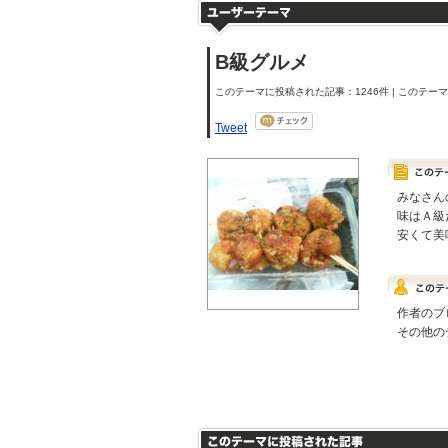
B級グルメ
このテーマに投稿された記事：1246件 | このテーマの
Tweet
みなさん
味はＡ級
安くて美
作者のブ
その他の