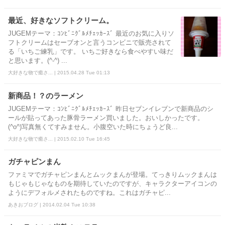
最近、好きなソフトクリーム。
JUGEMテーマ：ｺﾝﾋﾞﾆｸﾞﾙﾒﾁｪｯｶｰｽﾞ 最近のお気に入りソ
フトクリームはセーブオンと言うコンビニで販売されて
る「いちご練乳」です。 いちご好きなら食べやすい味だ
と思います。(^-^) ...
大好きな物で癒さ... | 2015.04.28 Tue 01:13
新商品！？のラーメン
JUGEMテーマ：ｺﾝﾋﾞﾆｸﾞﾙﾒﾁｪｯｶｰｽﾞ 昨日セブンイレブンで新商品のシ
ールが貼ってあった豚骨ラーメン買いました。おいしかったです。
(^o^)写真無くてすみません。小腹空いた時にちょうど良...
大好きな物で癒さ... | 2015.02.10 Tue 16:45
ガチャピンまん
ファミマでガチャピンまんとムックまんが登場。てっきりムックまんは
もじゃもじゃなものを期待していたのですが、キャラクターアイコンの
ようにデフォルメされたものですね。これはガチャピ...
あきおブログ | 2014.02.04 Tue 10:38