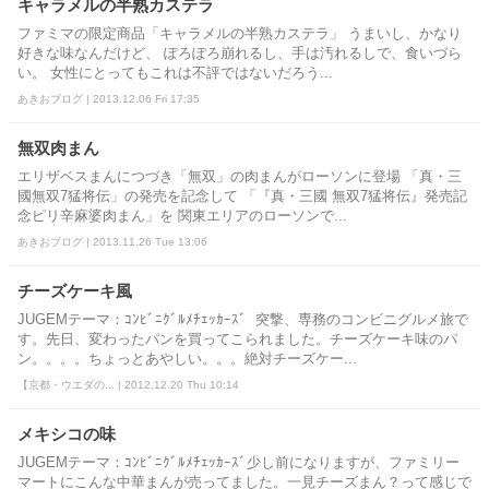
キャラメルの半熟カステラ
ファミマの限定商品「キャラメルの半熟カステラ」 うまいし、かなり
好きな味なんだけど、 ぽろぽろ崩れるし、手は汚れるしで、食いづら
い。 女性にとってもこれは不評ではないだろう...
あきおブログ | 2013.12.06 Fri 17:35
無双肉まん
エリザベスまんにつづき「無双」の肉まんがローソンに登場 「真・三
國無双7猛将伝」の発売を記念して 「『真・三國 無双7猛将伝』発売記
念ピリ辛麻婆肉まん」を 関東エリアのローソンで...
あきおブログ | 2013.11.26 Tue 13:06
チーズケーキ風
JUGEMテーマ：ｺﾝﾋﾞﾆｸﾞﾙﾒﾁｪｯｶｰｽﾞ 突撃、専務のコンビニグルメ旅で
す。先日、変わったパンを買ってこられました。チーズケーキ味のパ
ン。。。。ちょっとあやしい。。。絶対チーズケー...
【京都・ウエダの... | 2012.12.20 Thu 10:14
メキシコの味
JUGEMテーマ：ｺﾝﾋﾞﾆｸﾞﾙﾒﾁｪｯｶｰｽﾞ少し前になりますが、ファミリー
マートにこんな中華まんが売ってました。一見チーズまん？って感じで