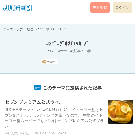
[pear_error: message="Success" code=0 mode=return level=notice
prefix="" info=""]
無料登録
ログイン
テーマトップ
総合
ｺﾝﾋﾞﾆｸﾞﾙﾒﾁｪｯｶｰｽﾞ
ｺﾝﾋﾞﾆｸﾞﾙﾒﾁｪｯｶｰｽﾞ
このテーマのついた記事：18件
このテーマに投稿された記事
セブンプレミアム公式ウイ...
JUGEMテーマ：ｺﾝﾋﾞﾆｸﾞﾙﾒﾁｪｯｶｰｽﾞ イトーヨー堂はセ
ブン&アイ・ホールディングス傘下なので、 中野のイト
ーヨー堂スーパーでも パンはセブンプレミアム公式ブラ
ン...
中野大好き中野区... | 2019.09.16 Mon 08:59