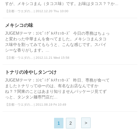
すが、メキシコまん（タコス味）です。お味はタコス？？か...
【京都・ウエダの... | 2012.12.20 Thu 10:00
メキシコの味
JUGEMテーマ：ｺﾝﾋﾞﾆｸﾞﾙﾒﾁｪｯｶｰｽﾞ 今日の専務はちょっ
と変わった中華まんを食べてました。メキシコまんタコ
ス味中を割ってみてもらうと、こんな感じです。スパイ
シーな香りがします。...
【京都・ウエダの... | 2012.11.21 Wed 15:58
トナリの冷やしタンつけ
JUGEMテーマ：ｺﾝﾋﾞﾆｸﾞﾙﾒﾁｪｯｶｰｽﾞ 昨日、専務が食べて
ましたトナリってゆーのは、有名なお店なんですか
ね？？関東のことはあまり知りませんパッケージ見てず
っと、タンタン麺専門店だ...
【京都・ウエダの... | 2011.08.19 Fri 10:49
>
1
2