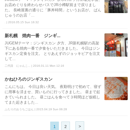
お店めぐりを終わらせバスでJR小樽駅前まで戻りまし
た。 長崎屋裏の通りに「豚丼時間」というお店が。 ぱん
じゅうのお店「...
. | 2016.05.15 Sun 16:32
新札幌 焼肉一番 ジンギ...
JUGEMテーマ：ジンギスカン 夕方、JR新札幌駅の高架
下にある焼肉一番で夕食をいただきました。 今日はジン
ギスカン定食を注文。 とりあえずのジョッキビアを注文
して...
二代目 にゃんこ... | 2016.01.11 Mon 12:16
かねひろのジンギスカン
こんにちは。 今日は良い天気。 夜勤明けで初めて、寝ず
に用事を済ませ、買いものに行ってきました。 昼まで起
きていられました。 昼ごはんを食べて３時間ほど仮眠し
てまた起きました...
ふたりのおうちごはん | 2015.04.19 Sun 06:28
>
1
2