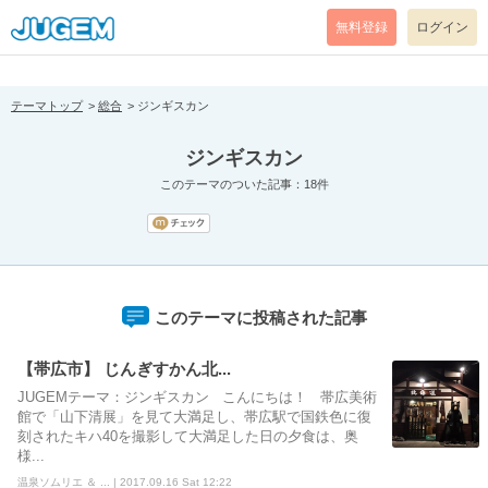
[pear_error: message="Success" code=0 mode=return level=notice
prefix="" info=""]
無料登録
ログイン
テーマトップ
総合
ジンギスカン
ジンギスカン
このテーマのついた記事：18件
このテーマに投稿された記事
【帯広市】 じんぎすかん北...
JUGEMテーマ：ジンギスカン こんにちは！ 帯広美術
館で「山下清展」を見て大満足し、帯広駅で国鉄色に復
刻されたキハ40を撮影して大満足した日の夕食は、奥
様...
温泉ソムリエ ＆ ... | 2017.09.16 Sat 12:22