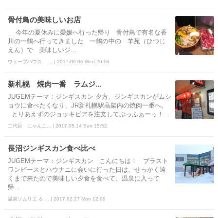
骨付鳥の美味しいお店
今年の夏休みに愛媛へ行った帰り 骨付鳥で有名な香
川の一鶴へ行ってきました 一鶴の中の 羊苑（ひつじ
えん）で 美味しいジ...
ウェーブハウス ... | 2017.09.06 Wed 20:06
新札幌 焼肉一番 ラムジ...
JUGEMテーマ：ジンギスカン 夕方、ジンギスカンがムシ
ョウに食べたくなり、JR新札幌駅高架内の焼肉一番へ。
とりあえずのジョッキビアを注文してぷっふぁーっ！...
二代目 にゃんこ... | 2017.05.14 Sun 15:52
長沼ジンギスカン食べ比べ
JUGEMテーマ：ジンギスカン こんにちは！ ブラスト
ワンピースとハウナニに会いに行った日は、せっかく遠
くまで来たので美味しい夕食を食べて、温泉に入って
帰...
温泉ソムリエ ＆ ... | 2017.02.27 Mon 12:00