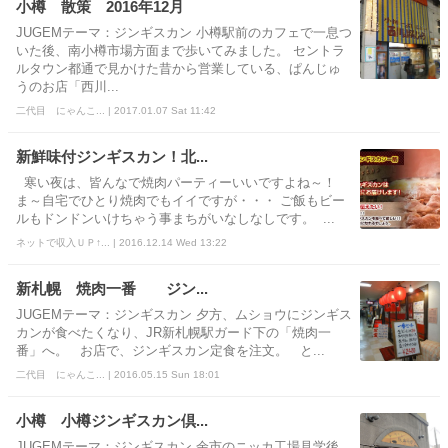
小樽 散策 2016年12月
JUGEMテーマ：ジンギスカン 小樽駅前のカフェで一息つ
いた後、南小樽市場方面まで歩いてみました。 セントラ
ルタウン都通で見かけた昔から営業している、ぱんじゅ
うのお店「西川...
二代目 にゃんこ... | 2017.01.07 Sat 11:42
新鮮味付ジンギスカン！北...
寒い夜は、皆んなで焼肉パーティーいいですよね～！
ま～自宅でひとり焼肉でもイイですが・・・ ご飯もビー
ルもドンドンいけちゃう事まちがいなしなしです。 ...
ネットで収入ＵＰ↑... | 2016.12.14 Wed 13:22
新札幌 焼肉一番 ジン...
JUGEMテーマ：ジンギスカン 夕方、ムショウにジンギス
カンが食べたくなり、JR新札幌駅ガード下の「焼肉一
番」へ。 お店で、ジンギスカン定食を注文。 と...
二代目 にゃんこ... | 2016.05.15 Sun 18:01
小樽 小樽ジンギスカン倶...
JUGEMテーマ：ジンギスカン 余市のニッカ工場見学後、