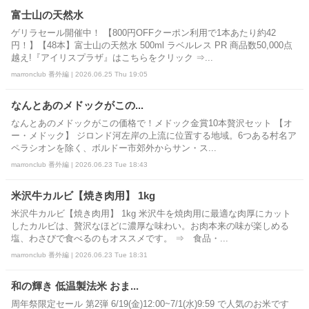
富士山の天然水
ゲリラセール開催中！ 【800円OFFクーポン利用で1本あたり約42
円！】【48本】富士山の天然水 500ml ラベルレス PR 商品数50,000点
越え!『アイリスプラザ』はこちらをクリック ⇒...
marronclub 番外編 | 2026.06.25 Thu 19:05
なんとあのメドックがこの...
なんとあのメドックがこの価格で！メドック金賞10本贅沢セット 【オ
ー・メドック】 ジロンド河左岸の上流に位置する地域。6つある村名ア
ペラシオンを除く、ボルドー市郊外からサン・ス...
marronclub 番外編 | 2026.06.23 Tue 18:43
米沢牛カルビ【焼き肉用】 1kg
米沢牛カルビ【焼き肉用】 1kg 米沢牛を焼肉用に最適な肉厚にカット
したカルビは、贅沢なほどに濃厚な味わい。お肉本来の味が楽しめる
塩、わさびで食べるのもオススメです。 ⇒ 食品・...
marronclub 番外編 | 2026.06.23 Tue 18:31
和の輝き 低温製法米 おま...
周年祭限定セール 第2弾 6/19(金)12:00~7/1(水)9:59 で人気のお米です