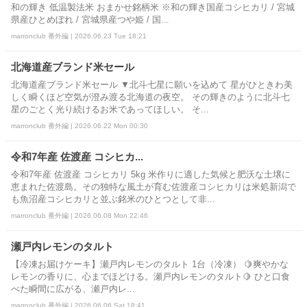
和の輝き 低温製法米 おまかせ銘柄米 ※和の輝き国産コシヒカリ / 宮城
県産ひとめぼれ / 宮城県産つや姫 / 国...
marronclub 番外編 | 2026.06.23 Tue 18:21
北海道産ブランド米セール
北海道産ブランド米セール ▼北斗七星に願いを込めて 星がひときわ美
しく瞬くほど空気が澄み渡る北海道の夜空。 その輝きのように北斗七
星のごとく光り続けるお米であってほしい。 そ...
marronclub 番外編 | 2026.06.22 Mon 00:30
令和7年産 佐渡産 コシヒカ...
令和7年産 佐渡産 コシヒカリ 5kg 米作りに適した気候と肥沃な土壌に
恵まれた佐渡島。その独特な風土が育む佐渡産コシヒカリは米処新潟で
も魚沼産コシヒカリと並ぶ銘米のひとつとして非...
marronclub 番外編 | 2026.06.08 Mon 22:46
瀬戸内レモンのタルト
【冷凍お届けケーキ】瀬戸内レモンのタルト 1台（冷凍） 🍋爽やかな
レモンの香りに、心までほどける。瀬戸内レモンのタルト🍋 ひと口食
べた瞬間に広がる、瀬戸内レ...
marronclub 番外編 | 2026.06.06 Sat 18:41