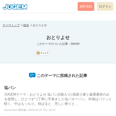
[pear_error: message="Success" code=0 mode=return level=notice
prefix="" info=""]
無料登録
ログイン
テーマトップ
総合
おとりよせ
おとりよせ
このテーマのついた記事：5844件
このテーマに投稿された記事
塩パン
JUGEMテーマ：おとりよせ 塩パン(2個入り) 国産小麦と厳選素材のみ
を使用し、ひとつずつ丁寧に手巻きした塩バターパン。外側はパリッと
軽く、中はもっちり。頬ばると、芳しい香りと...
marronclub 番外編 | 2026.06.25 Thu 19:14