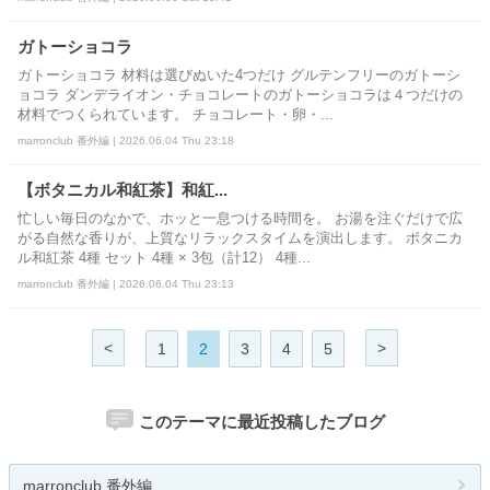
ガトーショコラ
ガトーショコラ 材料は選びぬいた4つだけ グルテンフリーのガトーシ
ョコラ ダンデライオン・チョコレートのガトーショコラは４つだけの
材料でつくられています。 チョコレート・卵・...
marronclub 番外編 | 2026.06.04 Thu 23:18
【ボタニカル和紅茶】和紅...
忙しい毎日のなかで、ホッと一息つける時間を。 お湯を注ぐだけで広
がる自然な香りが、上質なリラックスタイムを演出します。 ボタニカ
ル和紅茶 4種 セット 4種 × 3包（計12） 4種...
marronclub 番外編 | 2026.06.04 Thu 23:13
<
>
1
2
3
4
5
このテーマに最近投稿したブログ
marronclub 番外編