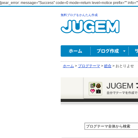
[pear_error: message="Success" code=0 mode=return level=notice prefix="" info=""
無料ブログをかんたん作成
ホーム
>
ブログテーマ
>
総合
>
おとりよせ