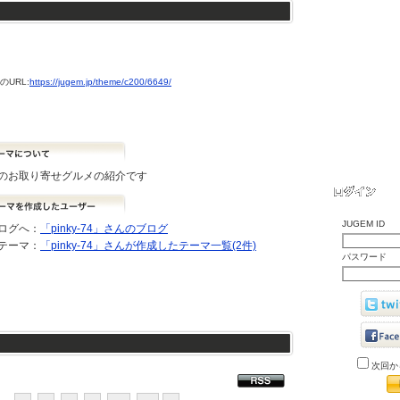
URL:
https://jugem.jp/theme/c200/6649/
のお取り寄せグルメの紹介です
JUGEM ID
ログへ：
「pinky-74」さんのブログ
テーマ：
「pinky-74」さんが作成したテーマ一覧(2件)
パスワード
次回か