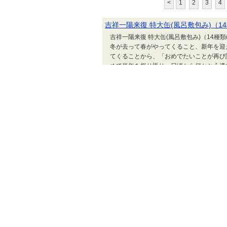
<
1
2
3
4
吉祥一陽来復 特大缶(風呂敷包み)（14
吉祥一陽来復 特大缶(風呂敷包み)（14種
冬が去って春がやってくること、新年を迎
てくることから、「おめでたいことが再び
めて半年を振り返り、日頃から何かと心遣
を新たにしたいものです。 年の暮れや新
方の福を願うごあいさつの贈りもの...
2026年 俺のおせち
2026年 俺のおせち 新年の食卓を華や
アやフォアグラムースを盛り込み、お客様
店「俺のイタリアン」「俺のフレンチ」公
ンのページ
特大ホタテ
【12月中旬から順次発送】特大ホタテ 活 貝付
のページ JUGEMテーマ：おとりよせ