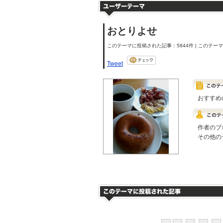
おとりよせ
このテーマに投稿された記事：5844件 | このテーマの
Tweet
おすすめ
作者のブ
その他の