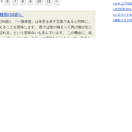
5
6
7
8
9
10
11
>
»セキュア(SS
»JUGEM I
種類(34袋)）
»パスワード
»無料ブログ
類(34袋)） 「一陽来復」は冬至を表す言葉であると同時に、
えることを意味します。 易では陰が極まって再び陽が生じ
訪れる」という意味合いも含んでいます。 この機会に、改
いしていただいている方々に感謝を伝えることで、気持ち
年に、古くからお付き合いのある大切な方やお世話になった
marronclub 
marronclub 番外編 | 2025.12.05 Fri 00:32
カテゴリー「
ザーテーマ
かに彩る、俺のシリーズ特製おせち。 今年は初の瓶入りキャビ
にもご満足いただける内容をご用意しました。 銀座の行列
式オンラインショップ【俺のEC】 ⇒ 食品・飲料・キッチ
marronclub 番外編 | 2025.11.28 Fri 22:31
き 4kg 前後(14～18枚前後) マルゲン後藤水産 ⇒ 食品
ジャンル
グルメ