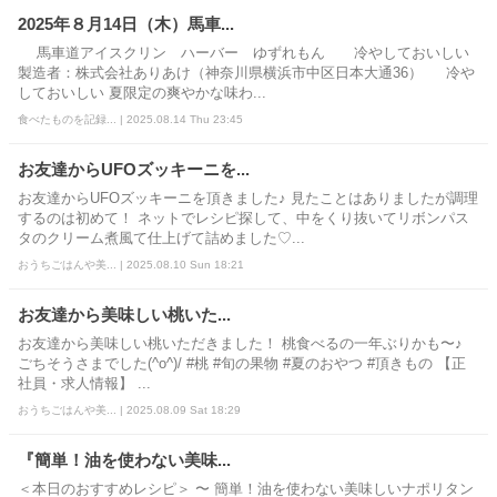
2025年８月14日（木）馬車...
馬車道アイスクリン ハーバー ゆずれもん 冷やしておいしい
製造者：株式会社ありあけ（神奈川県横浜市中区日本大通36） 冷や
しておいしい 夏限定の爽やかな味わ...
食べたものを記録... | 2025.08.14 Thu 23:45
お友達からUFOズッキーニを...
お友達からUFOズッキーニを頂きました♪ 見たことはありましたが調理
するのは初めて！ ネットでレシピ探して、中をくり抜いてリボンパス
タのクリーム煮風て仕上げて詰めました♡...
おうちごはんや美... | 2025.08.10 Sun 18:21
お友達から美味しい桃いた...
お友達から美味しい桃いただきました！ 桃食べるの一年ぶりかも〜♪
ごちそうさまでした(^o^)/ #桃 #旬の果物 #夏のおやつ #頂きもの 【正
社員・求人情報】 ...
おうちごはんや美... | 2025.08.09 Sat 18:29
『簡単！油を使わない美味...
＜本日のおすすめレシピ＞ 〜 簡単！油を使わない美味しいナポリタン