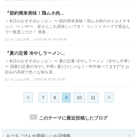
『節約簡単美味！鶏ムネ肉...
＜本日のおすすめレシピ＞ 〜 節約簡単美味！鶏ムネ肉のボイルドチキ
ン♪） 〜 いや〜、皆さんこれ美味しいです！ コンソメスープで煮込ん
で一晩置くだけ！ 簡単...
おうちごはんや美... | 2025.06.26 Thu 00:36
『夏の定番 冷やしラーメン...
＜本日のおすすめレシピ＞ 〜 夏の定番 冷やしラーメン（冷やし中華）
〜 我家の定番の冷やし中華♪ 夏だけじゃなく一年中食べてます(^^)/ お
好みの具材で色々な味を楽...
おうちごはんや美... | 2025.06.20 Fri 15:35
<
>
7
8
9
10
11
このテーマに最近投稿したブログ
おうちごはんや美味しいお店情報 ...