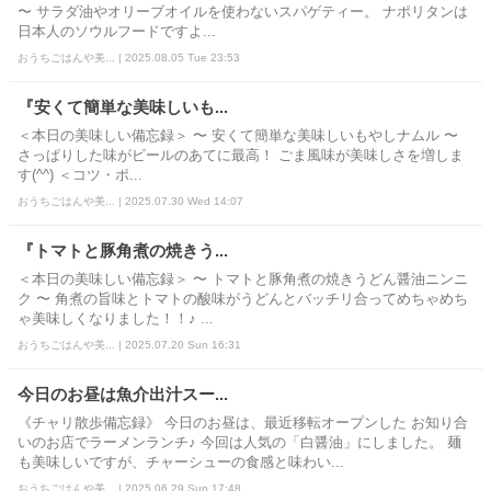
〜 サラダ油やオリーブオイルを使わないスパゲティー。 ナポリタンは
日本人のソウルフードですよ...
おうちごはんや美... | 2025.08.05 Tue 23:53
『安くて簡単な美味しいも...
＜本日の美味しい備忘録＞ 〜 安くて簡単な美味しいもやしナムル 〜
さっぱりした味がビールのあてに最高！ ごま風味が美味しさを増しま
す(^^) ＜コツ・ポ...
おうちごはんや美... | 2025.07.30 Wed 14:07
『トマトと豚角煮の焼きう...
＜本日の美味しい備忘録＞ 〜 トマトと豚角煮の焼きうどん醤油ニンニ
ク 〜 角煮の旨味とトマトの酸味がうどんとバッチリ合ってめちゃめち
ゃ美味しくなりました！！♪ ...
おうちごはんや美... | 2025.07.20 Sun 16:31
今日のお昼は魚介出汁スー...
《チャリ散歩備忘録》 今日のお昼は、最近移転オープンした お知り合
いのお店でラーメンランチ♪ 今回は人気の「白醤油」にしました。 麺
も美味しいですが、チャーシューの食感と味わい...
おうちごはんや美... | 2025.06.29 Sun 17:48