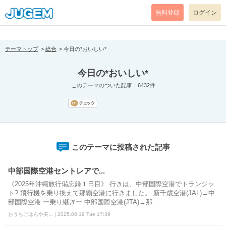
[pear_error: message="Success" code=0 mode=return level=notice
prefix="" info=""]
無料登録
ログイン
テーマトップ
総合
今日の*おいしい*
今日の*おいしい*
このテーマのついた記事：6432件
このテーマに投稿された記事
中部国際空港セントレアで...
《2025年沖縄旅行備忘録１日目》 行きは、中部国際空港でトランジッ
ト? 飛行機を乗り換えて那覇空港に行きました。 新千歳空港(JAL)→中
部国際空港 ー乗り継ぎー 中部国際空港(JTA)→那...
おうちごはんや美... | 2025.08.19 Tue 17:39