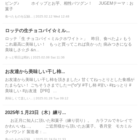
ピング♪ ホイップとお芋、相性バツグン！ JUGEMテーマ：お
菓子
食べたものを記録... | 2025.02.12 Wed 12:48
ロッテの生チョコパイ☆ミル...
ロッテ「生 チョコパイ＜ミルクホワイト＞」 昨日、食べたよ♪ もう
これ最高に美味しい！ もっと買ってこれば良かった 病みつきになる
美味しさ☆彡 &n...
きっと明日は晴れ | 2025.02.08 Sat 11:36
お友達から美味しい干し柿...
お友達から美味しい干し柿を頂きました♪ 甘くてねっとりとした食感が
たまらない！ ごちそうさまでしたー(^o^)/ #干し柿 #甘い #ねっとり #
美味しい #お友達 【PR】 ...
美味しくて楽しい... | 2025.01.28 Tue 09:12
2025年１月23日（木）練り...
お正月に知人に頂いた和菓子（練り切り）。 カラフルでキレイで
かわいいね…。 ご近所様から頂いたお菓子。 香月堂 モカミル
クバウンド 製造者：...
食べたものを記録... | 2025.01.24 Fri 11:33