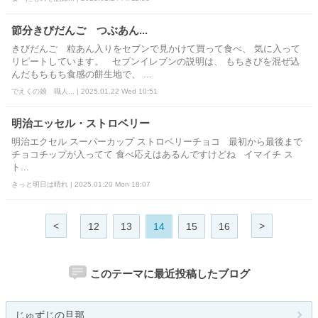
節分きびだんご つぶあん...
きびだんご 粒あん入りをセブンで見かけて買って食べ、 気に入って
リピートしています。 セブンイレブンの説明は、 もちきびを混ぜ込
んだもちもち食感の餅生地で、 ...
でえくの娘 職人... | 2025.01.22 Wed 10:51
明治エッセル・ストロベリー
明治エクセル スーパーカップ ストロベリーチョコ 最初から最後まで
チョコチップが入ってて 食べ応えはあるんですけどね イマイチ ス
ト...
きっと明日は晴れ | 2025.01.20 Mon 18:07
<
>
12
13
14
15
16
このテーマに最近投稿したブログ
じゅずじの旦那