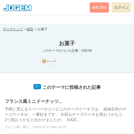
[pear_error: message="Success" code=0 mode=return level=notice
prefix="" info=""]
無料登録
ログイン
テーマトップ
総合
お菓子
お菓子
このテーマのついた記事：6357件
このテーマに投稿された記事
フランス風ミニドーナッツ...
手軽に買えるスーパーやコンビニのチーズケーキでは、 成城石井のチ
ーズケーキが、一番好きです。 今回もチーズケーキを買おうかなと、
2つ買おうかなと出かけましたが、 JUGE...
でえくの娘 職人... | 2025.02.17 Mon 19:10