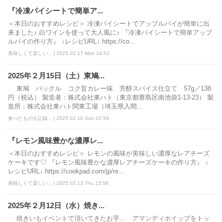
『冷凍パイシートで簡単ア...
＜本日のおすすめレシピ＞ 冷凍パイシートでアップルパイが簡単に出
来ました♪ 白ワインを使って大人風に♪ 『冷凍パイシートで簡単アップ
ルパイの作り方』 ↓レシピURL↓ https://co...
美味しくて楽しい... | 2025.02.17 Mon 14:53
2025年２月15日（土）東鳩...
東鳩 パックル コク旨カレー味 芳醇スパイス仕立て 57g／138
円（税込） 製造者：株式会社東ハト（東京都豊島区南池袋1-13-23） 製
造所：株式会社東ハト関東工場（埼玉県入間...
食べたものを記録... | 2025.02.16 Sun 10:59
『レモン風味豊かな濃厚レ...
＜本日のおすすめレシピ＞ レモンの風味が美味しい濃厚なレアチーズ
ケーキです♡ 『レモン風味豊かな濃厚レアチーズケーキの作り方』 ↓
レシピURL↓ https://cookpad.com/jp/re...
美味しくて楽しい... | 2025.02.13 Thu 13:58
2025年２月12日（水）焼き...
焼きいもイベントで頂いてきたお芋… アマンディホイップをトッ