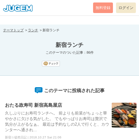
[pear_error: message="Success" code=0 mode=return level=notice
prefix="" info=""]
無料登録
ログイン
テーマトップ
ランチ
新宿ランチ
新宿ランチ
このテーマのついた記事：86件
このテーマに投稿された記事
おたる政寿司 新宿高島屋店
久しぶりにお寿司ランチへ。 前よりも前菜がちょっと華
やかさに欠ける気がした。 でもやっぱりお寿司は贅沢で
気分が上がるなぁ。 最近は予約なしの2人で行くと、カウ
ンターへ通され...
新宿☆徒然日記 | 2018.10.27 Sat 21:06