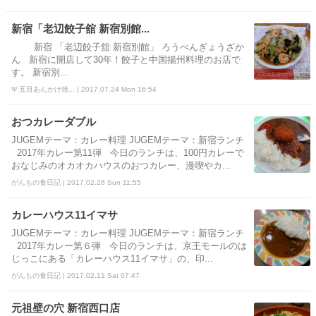
新宿「老辺餃子舘 新宿別館...
新宿 「老辺餃子舘 新宿別館」 ろうべんぎょうざか
ん 新宿に開店して30年！餃子と中国揚州料理のお店で
す。 新宿別...
Ψ 五目あんかけ焼... | 2017.07.24 Mon 16:54
おつカレーダブル
JUGEMテーマ：カレー料理 JUGEMテーマ：新宿ランチ
2017年カレー第11弾 今日のランチは、100円カレーで
おなじみのオカオカハウスのおつカレー、漫喫やカ...
がんもの食日記 | 2017.02.26 Sun 11:55
カレーハウス11イマサ
JUGEMテーマ：カレー料理 JUGEMテーマ：新宿ランチ
2017年カレー第６弾 今日のランチは、京王モールのは
じっこにある「カレーハウス11イマサ」の、印...
がんもの食日記 | 2017.02.11 Sat 07:47
元祖壁の穴 新宿西口店