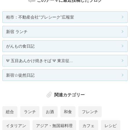
このテーマに最近投稿したブログ
柏市：不動産会社“プレシーク”広報室
新宿 ランチ
がんもの食日記
Ψ 五目あんかけ焼きそば Ψ 東京征...
新宿☆徒然日記
関連カテゴリー
総合
ランチ
お酒
和食
フレンチ
イタリアン
アジア・無国籍料理
カフェ
レシピ