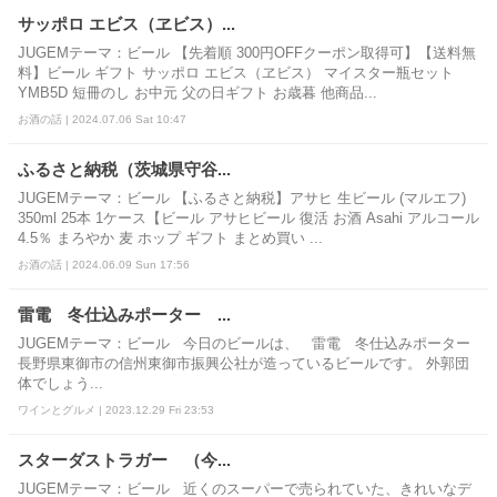
サッポロ エビス（ヱビス）...
JUGEMテーマ：ビール 【先着順 300円OFFクーポン取得可】【送料無
料】ビール ギフト サッポロ エビス（ヱビス） マイスター瓶セット
YMB5D 短冊のし お中元 父の日ギフト お歳暮 他商品...
お酒の話 | 2024.07.06 Sat 10:47
ふるさと納税（茨城県守谷...
JUGEMテーマ：ビール 【ふるさと納税】アサヒ 生ビール (マルエフ)
350ml 25本 1ケース【ビール アサヒビール 復活 お酒 Asahi アルコール
4.5％ まろやか 麦 ホップ ギフト まとめ買い ...
お酒の話 | 2024.06.09 Sun 17:56
雷電 冬仕込みポーター ...
JUGEMテーマ：ビール 今日のビールは、 雷電 冬仕込みポーター
長野県東御市の信州東御市振興公社が造っているビールです。 外郭団
体でしょう...
ワインとグルメ | 2023.12.29 Fri 23:53
スターダストラガー （今...
JUGEMテーマ：ビール 近くのスーパーで売られていた、きれいなデ