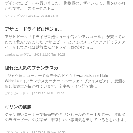
ザインの缶ビールを買いました。 動物柄のデザインって、目をひかれ
がちです。 スターダスト...
ワインとグルメ | 2023.12.09 Sat 22:46
アサヒ ドライゼロ泡ジョ...
アサヒビール「ドライゼロ泡ジョッキ缶ノンアルコール」 が売ってい
たので飲んでみました アサヒビールといえばスゥバアアアドゥラアア
イ、そしてこれは以前飲んだドライゼロの泡ジョ...
Larplus wear(ラプ... | 2023.12.05 Tue 20:23
隠れた人気のフランチスカ...
ジャケ買いコーナーで販売中のドイツのFranziskaner Hefe
Weissbier（フランチスカーナー・ヘーフェ・ヴァイスビア）。麦酒を
飲む修道士が描かれています。文字もドイツ語で書...
ガロンのハンドメ... | 2023.10.14 Sat 12:02
キリンの麒麟
ジャケ買いコーナーで販売中のキリンビールのキーホルダー。 片仮名
のラガービールの文字が、非常にいい雰囲気を出していると思います。
ガロンのハンドメ... | 2023.09.18 Mon 16:56