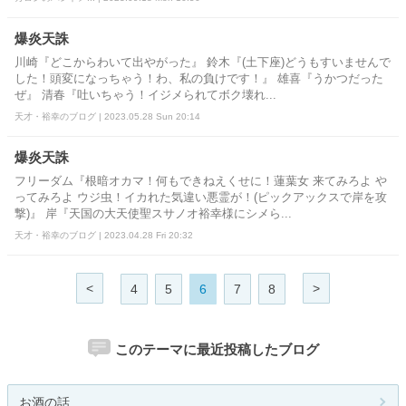
爆炎天誅
川崎『どこからわいて出やがった』 鈴木『(土下座)どうもすいませんで
した！頭変になっちゃう！わ、私の負けです！』 雄喜『うかつだった
ぜ』 清春『吐いちゃう！イジメられてボク壊れ...
天才・裕幸のブログ | 2023.05.28 Sun 20:14
爆炎天誅
フリーダム『根暗オカマ！何もできねえくせに！蓮葉女 来てみろよ や
ってみろよ ウジ虫！イカれた気違い悪霊が！(ピックアックスで岸を攻
撃)』 岸『天国の大天使聖スサノオ裕幸様にシメら...
天才・裕幸のブログ | 2023.04.28 Fri 20:32
<
>
4
5
6
7
8
このテーマに最近投稿したブログ
お酒の話