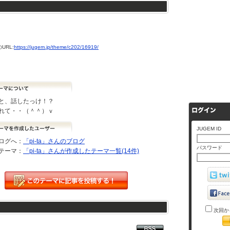
URL:
https://jugem.jp/theme/c202/16919/
と、話したっけ！？
れて・・（＾＾）ｖ
JUGEM ID
ログへ：
「pi-ta」さんのブログ
パスワード
テーマ：
「pi-ta」さんが作成したテーマ一覧(14件)
次回か