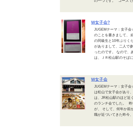
の一つです。 コースで
W女子会?
JUGEMテーマ：女子
のことを書きまして、 
の同級生と10年ぶりく
がありまして、二人で
ったのです。 なので、
は、ＪＲ松山駅のそばに
W女子会
JUGEMテーマ：女子
は松山で女子会があり
は、JR松山駅のほど近
のランチ会でした。 
が、 そして、何年か前
職が近づいてきた昨今、