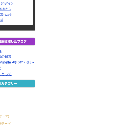
L)ログイン
Dを忘れたら
を忘れたら
作成
れ
家の日常
inette -ﾘﾎﾞﾝｻﾛﾝ ﾐﾈｯﾄ-
記
まとって
0テーマ)
56テーマ)