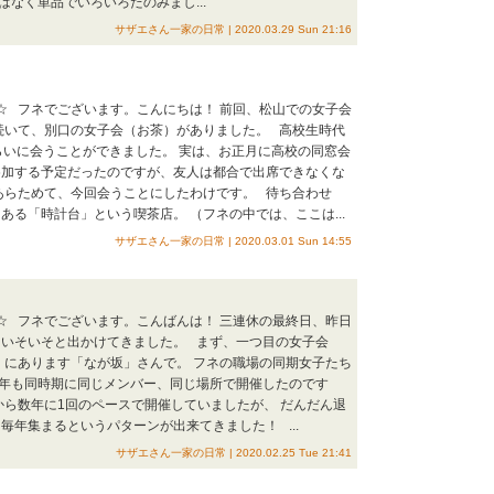
はなく単品でいろいろたのみまし...
サザエさん一家の日常 | 2020.03.29 Sun 21:16
会☆ フネでございます。こんにちは！ 前回、松山での女子会
続いて、別口の女子会（お茶）がありました。 高校生時代
らいに会うことができました。 実は、お正月に高校の同窓会
参加する予定だったのですが、友人は都合で出席できなくな
あらためて、今回会うことにしたわけです。 待ち合わせ
ある「時計台」という喫茶店。 （フネの中では、ここは...
サザエさん一家の日常 | 2020.03.01 Sun 14:55
会☆ フネでございます。こんばんは！ 三連休の最終日、昨日
、いそいそと出かけてきました。 まず、一つ目の女子会
くにあります「なが坂」さんで。 フネの職場の同期女子たち
昨年も同時期に同じメンバー、同じ場所で開催したのです
から数年に1回のペースで開催していましたが、 だんだん退
毎年集まるというパターンが出来てきました！ ...
サザエさん一家の日常 | 2020.02.25 Tue 21:41