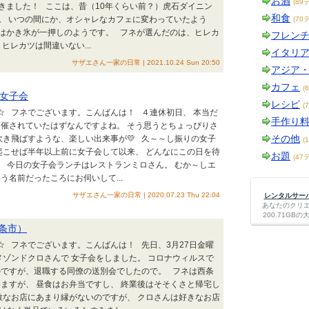
お酒
(89
きました！ ここは、昔（10年くらい前？）虎石ダイニン
和食
。 いつの間にか、オシャレなカフェに変わっていたよう
(70
はかき氷が一押しのようです。 フネが選んだのは、ヒレカ
フレン
ヒレカツは間違いない...
イタリ
サザエさん一家の日常 | 2021.10.24 Sun 20:50
アジア
カフェ
(
女子会
レシピ
(
会☆ フネでございます。こんばんは！ ４連休初日、 本当だ
手作り
催されていたはずなんですよね。 そう思うとちょっぴりさ
その他
吹き飛ばすような、楽しい出来事が💛 久～～し振りの女子
(
起こせば半年以上前に女子会して以来、 どんなにこの日を待
お題
(47
 今日の女子会ランチはレストランミロさん。 むか～しエ
う名前だったころにお伺いして...
サザエさん一家の日常 | 2020.07.23 Thu 22:04
レンタルサーバー
あなたのクリ
200.71G
（西条市）
会☆ フネでございます。こんばんは！ 先日、3月27日金曜
メゾンドクロさんで 女子会をしました。 コロナウィルスで
のですが、退職する同僚の送別会でしたので。 フネは西条
ますが、 昼食はお弁当ですし、 終業後はそそくさと帰宅し
敵なお店にあまり縁がないのですが、 クロさんは好きなお店