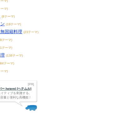
テーマ)
テーマ)
チ
(8テーマ)
アン
(18テーマ)
・無国籍料理
(23テーマ)
68テーマ)
71テーマ)
料理
(138テーマ)
184テーマ)
テーマ)
[PR]
 heteml [ヘテムル]
エイティブを刺激する、
Bの大容量と便利な高機能！