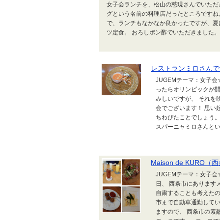
女子会ランチを、松山の慈現さんでいただ
グという名前の料理店だったところですね
で、ランチもなかなか良かったですが、夏
ツ定食。 おろしポン酢でいただきました。 
レストランミロさんで
JUGEMテーマ：女子
ったらオリンピックが開
みしいですが、 それを
会でございます！ 思い
ちわびたことでしょう。
スパーニャミロさんとい
Maison de KURO
JUGEMテーマ：女子
日、 西条市にあります
自粛することも考えた
市まで自動車通勤してい
ますので、 西条市の素