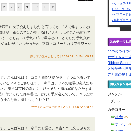
»セキュア(SS
6
7
8
9
10
11
>
»JUGEM I
»パスワード
»無料ブログ
で土曜日に女子会ありました と言っても、4人で集まってとに
職場が一緒なので話が見えるけど わたしはそこから離れて
いうこともあって予約の方で満席とのことでした 予約入れ
ジュレがおいしかったわ ブロッコリーとカリフラワーシ
doraのつれづ
赤と青の光をまとって | 2026.07.13 Mon 06:19
サザエさん一
Ribbon Salon M
久米詔子の日
赤と青の光を
ます。こんばんは！ コロナ感染状況が少しずつ落ち着いて
ているフネでございます。 今日は、フネの職場の友人たち
した。 場所は市民の森近く、ひっそりと隠れ家的なたたずま
盛り付けられたお料理は、どれも手が込んでいて、作った方
ジャンル
う小さな器に盛りつけられた野...
グルメ
サザエさん一家の日常 | 2021.11.06 Sat 20:53
カテゴリー
総合
(29
ランチ
(
ます。こんばんは！ 今日のお昼は、本当〜〜に久しぶりの