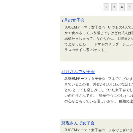
1
2
3
4
5
7月の女子会
JUGEMテーマ：女子会☆ いつもの4人
かく食べるっていう感じですけどね 3人は
結構たっちゃって、なかなか… 土曜日と
てよかったわ トマトのサラダ ジュレ 
ラスのオイル煮 バケット...
紅月さんで女子会
JUGEMテーマ：女子会☆ フネでござい
きているこの頃、外食がじわじわと復活し
との とっても楽しみにしていた女子会で
いの紅月さんです。 野菜中心に少しずつ
の心がこもっている優しいお味。 種類の違
慈現さんで女子会
JUGEMテーマ：女子会☆ フネでござい