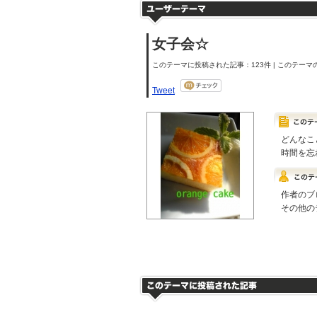
女子会☆
このテーマに投稿された記事：123件 | このテーマの
Tweet
どんなこ
時間を忘
作者のブ
その他の