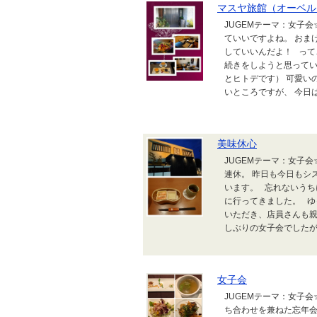
マスヤ旅館（オーベル
JUGEMテーマ：女子
ていいですよね。 おま
していいんだよ！ って
続きをしようと思ってい
とヒトデです） 可愛い
いところですが、 今日は
美味休心
JUGEMテーマ：女子
連休。 昨日も今日もシ
います。 忘れないうち
に行ってきました。 
いただき、店員さんも親
しぶりの女子会でしたが、
女子会
JUGEMテーマ：女子
ち合わせを兼ねた忘年会