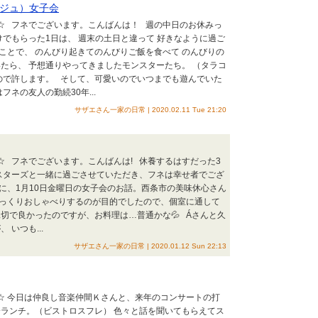
ジュ）女子会
会☆ フネでございます。こんばんは！ 週の中日のお休みっ
けでもらった1日は、 週末の土日と違って 好きなように過ご
ことで、 のんびり起きてのんびりご飯を食べて のんびりの
たら、 予想通りやってきましたモンスターたち。 （タラコ
ので許します。 そして、可愛いのでいつまでも遊んでいた
フネの友人の勤続30年...
サザエさん一家の日常 | 2020.02.11 Tue 21:20
会☆ フネでございます。こんばんは! 休養するはすだった3
スターズと一緒に過ごさせていただき、フネは幸せ者でござ
に、1月10日金曜日の女子会のお話。西条市の美味休心さん
ゆっくりおしゃべりするのが目的でしたので、個室に通して
切で良かったのですが、お料理は…普通かな💦 Áさんと久
 いつも...
サザエさん一家の日常 | 2020.01.12 Sun 22:13
会☆ 今日は仲良し音楽仲間Ｋさんと、来年のコンサートの打
ランチ。（ビストロスフレ） 色々と話を聞いてもらえてス