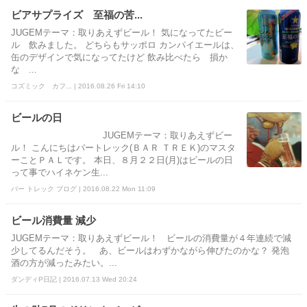
ビアサプライズ 至福の苦...
JUGEMテーマ：取りあえずビール！ 気になってたビー
ル 飲みました。 どちらもサッポロ カンパイエールは、
缶のデザインで気になってたけど 飲み比べたら 損か
な ...
コズミック カフ... | 2016.08.26 Fri 14:10
ビールの日
JUGEMテーマ：取りあえずビー
ル！ こんにちはバートレック(ＢＡＲ ＴＲＥＫ)のマスタ
ーことＰＡＬです。 本日、８月２２日(月)はビールの日
って事でハイネケン生...
バー トレック ブログ | 2016.08.22 Mon 11:09
ビール消費量 減少
JUGEMテーマ：取りあえずビール！ ビールの消費量が４年連続で減
少してるんだそう。 あ、ビールはわずかながら伸びたのかな？ 発泡
酒の方が減ったみたい。...
ダンディP日記 | 2016.07.13 Wed 20:24