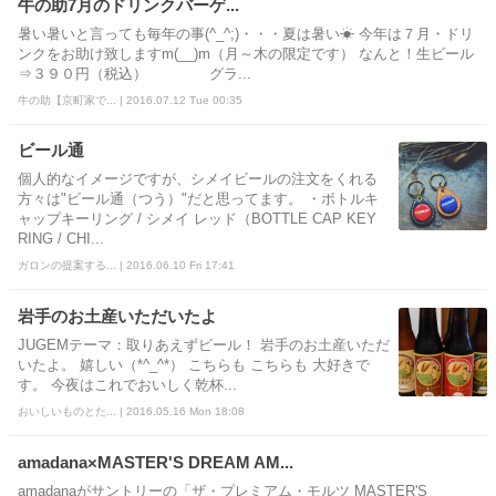
牛の助7月のドリンクバーゲ...
暑い暑いと言っても毎年の事(^_^;)・・・夏は暑い☀ 今年は７月・ドリ
ンクをお助け致しますm(__)m（月～木の限定です） なんと！生ビール
⇒３９０円（税込） グラ...
牛の助【京町家で... | 2016.07.12 Tue 00:35
ビール通
個人的なイメージですが、シメイビールの注文をくれる
方々は"ビール通（つう）"だと思ってます。 ・ボトルキ
ャップキーリング / シメイ レッド（BOTTLE CAP KEY
RING / CHI...
ガロンの提案する... | 2016.06.10 Fri 17:41
岩手のお土産いただいたよ
JUGEMテーマ：取りあえずビール！ 岩手のお土産いただ
いたよ。 嬉しい（*^_^*） こちらも こちらも 大好きで
す。 今夜はこれでおいしく乾杯...
おいしいものとた... | 2016.05.16 Mon 18:08
amadana×MASTER'S DREAM AM...
amadanaがサントリーの「ザ・プレミアム・モルツ MASTER'S