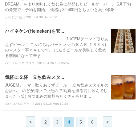
DREAM」をより美味しく飲む為に開発したビールサーバー。 6月下旬
の発売で、予約を開始。 価格は32,400円とちょいと高い印象...
とれまが日記 | 2016.04.30 Sat 23:51
ハイネケン(Heineken)を安...
JUGEMテーマ：取りあ
えずビール！ こんにちはバートレック(ＢＡＲ ＴＲＥＫ)
のマスター事ＰＡＬです。 ほんまビールが美味しく飲め
る季節になって来ま...
バー トレック ブログ | 2016.04.26 Tue 05:37
気軽に２杯 立ち飲みスタ...
JUGEMテーマ：取りあえずビール！ 立ち飲みスタイルの
お店へ。 のどが渇いていたので 写真を撮る前に飲んでし
まった（笑) おつまみの種類もたくさんありま...
おいしいものとた... | 2016.04.18 Mon 19:24
<
>
2
3
4
5
6