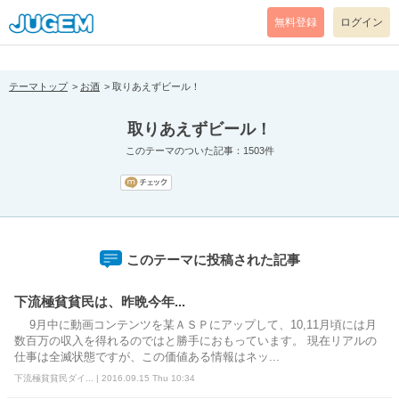
[pear_error: message="Success" code=0 mode=return level=notice
prefix="" info=""]
無料登録
ログイン
テーマトップ
お酒
取りあえずビール！
取りあえずビール！
このテーマのついた記事：1503件
このテーマに投稿された記事
下流極貧貧民は、昨晩今年...
9月中に動画コンテンツを某ＡＳＰにアップして、10,11月頃には月
数百万の収入を得れるのではと勝手におもっています。 現在リアルの
仕事は全滅状態ですが、この価値ある情報はネッ...
下流極貧貧民ダイ... | 2016.09.15 Thu 10:34