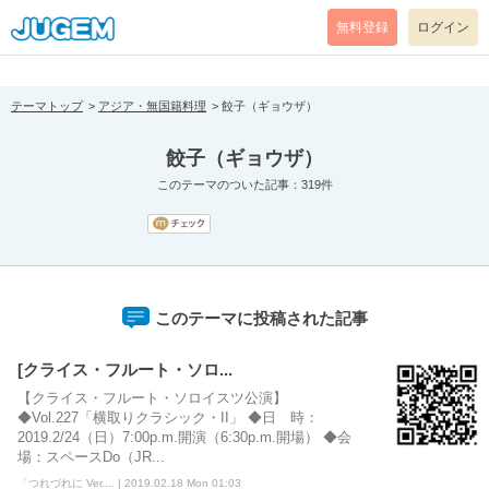
[pear_error: message="Success" code=0 mode=return level=notice
prefix="" info=""]
無料登録
ログイン
テーマトップ
アジア・無国籍料理
餃子（ギョウザ）
餃子（ギョウザ）
このテーマのついた記事：319件
このテーマに投稿された記事
[クライス・フルート・ソロ...
【クライス・フルート・ソロイスツ公演】
◆Vol.227「横取りクラシック・II」 ◆日 時：
2019.2/24（日）7:00p.m.開演（6:30p.m.開場） ◆会
場：スペースDo（JR...
「つれづれに Ver.... | 2019.02.18 Mon 01:03