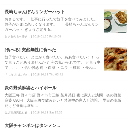
長崎ちゃんぽんリンガーハット
おさるです。 仕事に行ったで餃子を食べてみました。
餃子がたまに恋しくなります。 長崎ちゃんぽんリン
ガーハット ぎょうざ定食 5...
おさるの食べ歩き... | 2019.01.25 Fri 10:08
[食べる] 突然無性に食べた...
餃子食べたい、とにかく食べたい、ああ食べたい！！ っ
て言うことありませんか？ 今の私がそれです。 と言う事
で、、、 ・合い挽き肉 ・白菜 ・ニラ ・椎茸 ・長ね...
「つれづれに Ver.... | 2018.10.18 Thu 03:42
炎の野菜麻婆とハイボール
大阪王将 野々市店 野々市市三納 某月某日 夜に家人と訪問 炎の野菜
麻婆 690円 大阪王将で飲みたいと禁酒中の家人と訪問。 早目の晩飯
だけど昼食は遅め...
金沢独身男飲む食... | 2018.10.13 Sat 15:39
大阪チャンポンはタンメン...