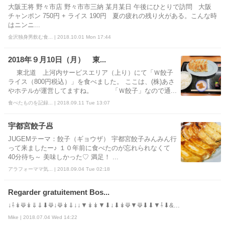
大阪王将 野々市店 野々市市三納 某月某日 午後にひとりで訪問 大阪
チャンポン 750円 + ライス 190円 夏の疲れの残り火がある。こんな時
はニンニ...
金沢独身男飲む食... | 2018.10.01 Mon 17:44
2018年９月10日（月） 東...
東北道 上河内サービスエリア（上り）にて「Ｗ餃子
ライス（800円税込）」を食べました。 ここは、(株)あさ
やホテルが運営してますね。 「Ｗ餃子」なので通...
食べたものを記録... | 2018.09.11 Tue 13:07
宇都宮餃子🥟
JUGEMテーマ：餃子（ギョウザ） 宇都宮餃子みんみん行
って来ましたー♪ １０年前に食べたのが忘れられなくて
40分待ち～ 美味しかった♡ 満足！ ...
アラフォーママ気... | 2018.09.04 Tue 02:18
Regarder gratuitement Bos...
↓⇩↡⟱↡⇓⇓⬇⟱↓⟱↡⇓↓↓▼↡↡▼⬇↓⬇↡⟱▼⟱⬇⬇▼⇩⬇&...
Mike | 2018.07.04 Wed 14:22