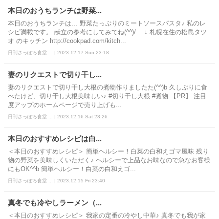
本日のおうちランチは野菜...
本日のおうちランチは… 野菜たっぷりのミートソースパスタ♪ 私のレ
シピ満載です。 献立の参考にしてみてね(^^)/ ↓ 札幌在住の松島タツ
オ のキッチン http://cookpad.com/kitch...
日刊さっぽろ食堂 ... | 2023.12.17 Sun 23:18
妻のリクエストで切り干し...
妻のリクエストで切り干し大根の煮物作りましたた(^^)b 久しぶりに食
べたけど、切り干し大根美味しい♪ #切り干し大根 #煮物 【PR】 注目
度アップのホームページで売り上げも...
日刊さっぽろ食堂 ... | 2023.12.16 Sat 23:26
本日のおすすめレシピは白...
＜本日のおすすめレシピ＞ 簡単ヘルシー！白菜の白和えゴマ風味 残り
物の野菜を美味しくいただく♪ ヘルシーで上品なお味なので急なお客様
にもOK^^b 簡単ヘルシー！白菜の白和えゴ...
日刊さっぽろ食堂 ... | 2023.12.15 Fri 23:40
真冬でも冷やしラーメン（...
＜本日のおすすめレシピ＞ 我家の定番の冷やし中華♪ 真冬でも我が家