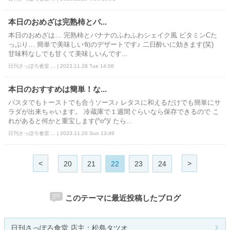
本日のおめざは完熟柿とバ...
本日のおめざは… 完熟柿とバナナのふわふわシェイク風 ビタミンCた
っぷり… 簡単で美味しい旬のデザートです♪ 二日酔いに効きます(笑)
甘味料なしでも甘くて美味しいんです...
日刊さっぽろ食堂 ... | 2023.11.28 Tue 14:06
本日のおすすめは簡単！な...
パスタでもトーストでも合うソース♪ レタスに和えるだけでも簡単にサ
ラダが出来ちゃいます。 冷蔵庫で１週間ぐらいなら保存できるので こ
れがあると何かと重宝します(^o^)/ たら...
日刊さっぽろ食堂 ... | 2023.11.26 Sun 13:49
<
>
20
21
22
23
24
このテーマに最近投稿したブログ
日刊さっぽろ食堂 店主：松島タツオ