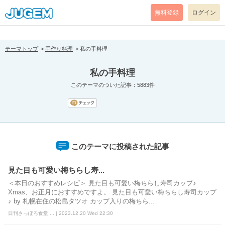
[pear_error: message="Success" code=0 mode=return level=notice
prefix="" info=""]
無料登録
ログイン
テーマトップ
手作り料理
私の手料理
私の手料理
このテーマのついた記事：5883件
このテーマに投稿された記事
見た目も可愛い梅ちらし寿...
＜本日のおすすめレシピ＞ 見た目も可愛い梅ちらし寿司カップ♪
Xmas、お正月におすすめですよ。 見た目も可愛い梅ちらし寿司カップ
♪ by 札幌在住の松島タツオ カップ入りの梅ちら...
日刊さっぽろ食堂 ... | 2023.12.20 Wed 22:30