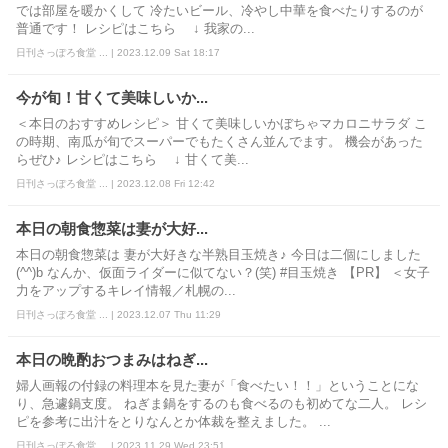
では部屋を暖かくして 冷たいビール、冷やし中華を食べたりするのが
普通です！ レシピはこちら ↓ 我家の...
日刊さっぽろ食堂 ... | 2023.12.09 Sat 18:17
今が旬！甘くて美味しいか...
＜本日のおすすめレシピ＞ 甘くて美味しいかぼちゃマカロニサラダ こ
の時期、南瓜が旬でスーパーでもたくさん並んでます。 機会があった
らぜひ♪ レシピはこちら ↓ 甘くて美...
日刊さっぽろ食堂 ... | 2023.12.08 Fri 12:42
本日の朝食惣菜は妻が大好...
本日の朝食惣菜は 妻が大好きな半熟目玉焼き♪ 今日は二個にしました
(^^)b なんか、仮面ライダーに似てない？(笑) #目玉焼き 【PR】 ＜女子
力をアップするキレイ情報／札幌の...
日刊さっぽろ食堂 ... | 2023.12.07 Thu 11:29
本日の晩酌おつまみはねぎ...
婦人画報の付録の料理本を見た妻が「食べたい！！」ということにな
り、急遽鍋支度。 ねぎま鍋をするのも食べるのも初めてな二人。 レシ
ピを参考に出汁をとりなんとか体裁を整えました。 ...
日刊さっぽろ食堂 ... | 2023.11.29 Wed 23:51