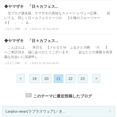
◆ヤマザキ 「日々カフェス...
当ブログ週末版、ヤマザキの美味なスイーツ レヴュー記事。 続
いても、同じく日々カフェスイーツの 【６種のフルーツケー
キ】 。 ↓ &...
ふるさと川崎 〈4〉 | 2024.11.30 Sat 18:45
◆ヤマザキ 「日々カフェス...
こんばんは。 本日も 【ＪＵＧＥＭ ふるさと川崎 〈4〉 】
へご来訪頂き、誠にありがとうございます。 あなたとの素敵＆有意
義な出会いに深謝申し ...
ふるさと川崎 〈4〉 | 2024.11.30 Sat 18:45
<
>
19
20
21
22
23
このテーマに最近投稿したブログ
Larplus wear(ラプラスウェア)／き...