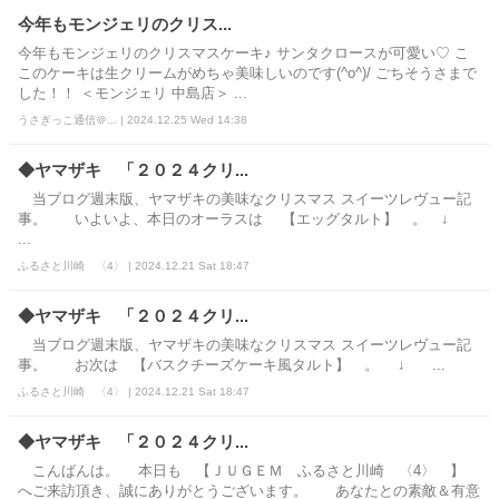
今年もモンジェリのクリス...
今年もモンジェリのクリスマスケーキ♪ サンタクロースが可愛い♡ こ
このケーキは生クリームがめちゃ美味しいのです(^o^)/ ごちそうさまで
した！！ ＜モンジェリ 中島店＞ ...
うさぎっこ通信＠... | 2024.12.25 Wed 14:38
◆ヤマザキ 「２０２４クリ...
当ブログ週末版、ヤマザキの美味なクリスマス スイーツレヴュー記
事。 いよいよ、本日のオーラスは 【エッグタルト】 。 ↓
...
ふるさと川崎 〈4〉 | 2024.12.21 Sat 18:47
◆ヤマザキ 「２０２４クリ...
当ブログ週末版、ヤマザキの美味なクリスマス スイーツレヴュー記
事。 お次は 【バスクチーズケーキ風タルト】 。 ↓ ...
ふるさと川崎 〈4〉 | 2024.12.21 Sat 18:47
◆ヤマザキ 「２０２４クリ...
こんばんは。 本日も 【ＪＵＧＥＭ ふるさと川崎 〈4〉 】
へご来訪頂き、誠にありがとうございます。 あなたとの素敵＆有意