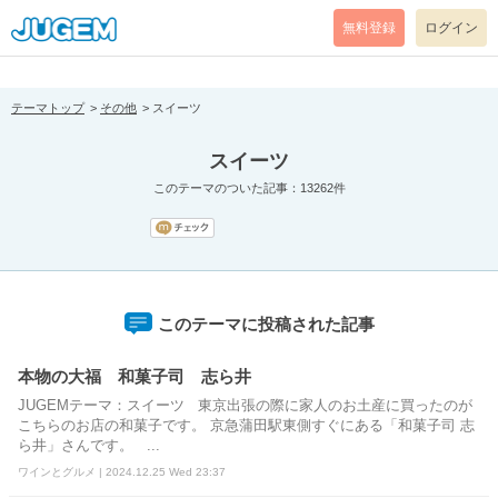
[pear_error: message="Success" code=0 mode=return level=notice
prefix="" info=""]
無料登録
ログイン
テーマトップ
その他
スイーツ
スイーツ
このテーマのついた記事：13262件
このテーマに投稿された記事
本物の大福 和菓子司 志ら井
JUGEMテーマ：スイーツ 東京出張の際に家人のお土産に買ったのが
こちらのお店の和菓子です。 京急蒲田駅東側すぐにある「和菓子司 志
ら井」さんです。 ...
ワインとグルメ | 2024.12.25 Wed 23:37