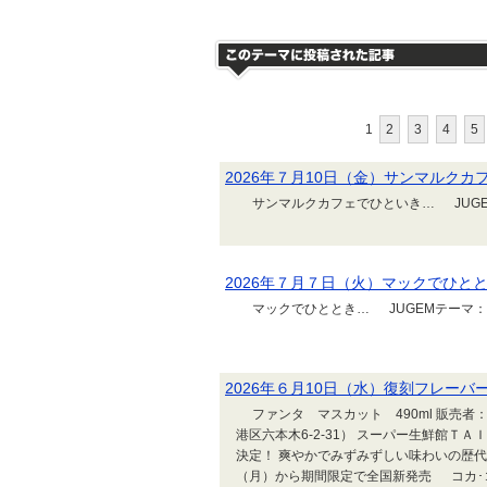
1
2
3
4
5
2026年７月10日（金）サンマルクカ
サンマルクカフェでひといき… JUGE
2026年７月７日（火）マックでひと
マックでひととき… JUGEMテーマ：
2026年６月10日（水）復刻フレーバー
ファンタ マスカット 490ml 販売者
港区六本木6-2-31） スーパー生鮮館
決定！ 爽やかでみずみずしい味わいの歴代人
（月）から期間限定で全国新発売 コカ･