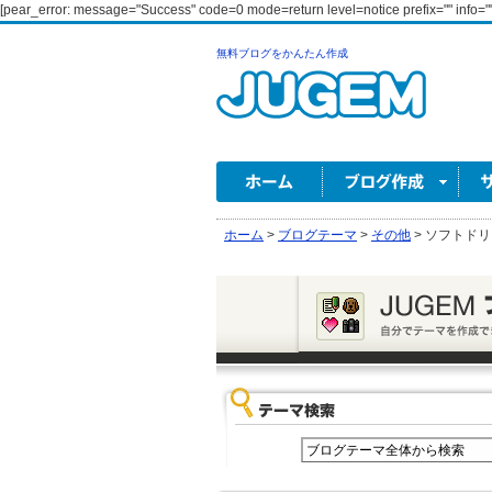
[pear_error: message="Success" code=0 mode=return level=notice prefix="" info=""
無料ブログをかんたん作成
ホーム
>
ブログテーマ
>
その他
>
ソフトドリ