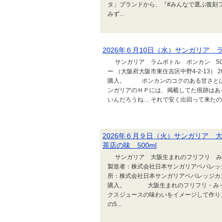
タ」ブランドから、『#みんなで選ぶ復刻フ
みず...
2026年６月10日（水）サンガリア 
サンガリア ラムボトル ポンカン 50
ー （大阪府大阪市東住吉区中野4-2-13）
購入。 ポンカンのコクのある甘さとは
ンガリアのＨＰには、掲載してた痕跡はあ
いんだろうね… それで安く出回って来たのか
2026年６月９日（火）サンガリア
茶店の味 500ml
サンガリア 大阪生まれのフリフリ みっく
製造者：株式会社日本サンガリアベバレッジカ
所：株式会社日本サンガリアベバレッジカン
購入。 大阪生まれのフリフリ・みっく
クスジュースの味わいをイメージして作り
の5...