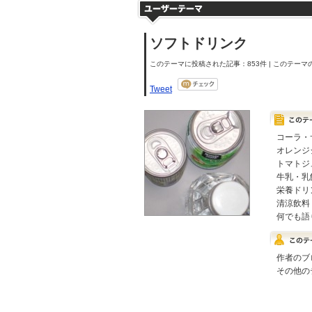
ソフトドリンク
このテーマに投稿された記事：853件 | このテーマの
Tweet
コーラ・
オレンジ
トマトジ
牛乳・乳
栄養ドリ
清涼飲料
何でも語
作者のブ
その他の