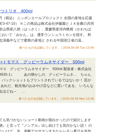
つトリオ 400ml
8円（税込） ニッポンエールプロジェクト 全国の産地を応援
-47-10） ※この商品は株式会社伊藤園とＪＡ全農の共同
歌山県産八朔（はっさく）、愛媛県産河内晩柑（かわちば
において「みかん」は、通常ウンシュウミカンを指す。 和
演義中などで蜜柑の産地と される中国浙江省の温...
食べたものを記録しています。 | 2026.06.09 Tue 13:06
×トモマス グッピーラムネサイダー 500ml
ス グッピーラムネサイダー 500ml 製造者：株式会社
4935-1） あの懐かしの、グッピーラムネ… ちゃん
バックショットもプリントされているではないか！ 芸が
て、あれだ、観光地のおみやげ店などに置いてある、 いろんな
ほどね～ ...
食べたものを記録しています。 | 2026.06.08 Mon 12:06
ても気づかないショート動画が面白かったので紹介します
酒』と言って『ノンアル』出し続けても気付かない説！ の
ないけど、氷、炭酸でカサマシするならレモン果汁を追加