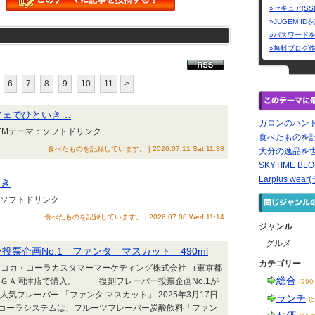
»セキュア(SS
»JUGEM I
»パスワード
»無料ブログ
6
7
8
9
10
11
>
フェでひといき…
ガロンのハン
Mテーマ：ソフトドリンク
食べたものを
食べたものを記録しています。 | 2026.07.11 Sat 11:38
大分の逸品を
SKYTIME BLO
Larplus w
とき
ソフトドリンク
食べたものを記録しています。 | 2026.07.08 Wed 11:14
ジャンル
グルメ
投票企画No.1 ファンタ マスカット 490ml
カテゴリー
：コカ・コーラカスタマーマーケティング株式会社 （東京都
総合
ＴＡＩＧＡ岡津店で購入。 復刻フレーバー投票企画No.1が
(29
気フレーバー 「ファンタ マスカット」 2025年3月17日
ランチ
(
コーラシステムは、フルーツフレーバー炭酸飲料「ファン