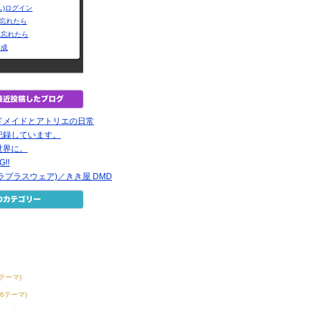
L)ログイン
Dを忘れたら
を忘れたら
作成
ドメイドとアトリエの日常
記録しています。
世界に。
G!!
ear(ラプラスウェア)／きき屋 DMD
0テーマ)
56テーマ)