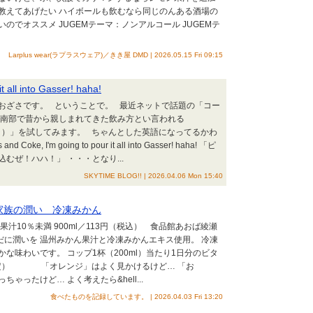
教えてあげたい ハイボールも飲むなら同じのんある酒場の
でオススメ JUGEMテーマ：ノンアルコール JUGEMテ
Larplus wear(ラプラスウェア)／きき屋 DMD | 2026.05.15 Fri 09:15
t all into Gasser! haha!
おざさです。 ということで。 最近ネットで話題の「コー
カ南部で昔から親しまれてきた飲み方とい言われる
ツとコーラ）」を試してみます。 ちゃんとした英語になってるかわ
I'm going to pour it all into Gasser! haha! 「ピ
むぜ！ハハ！」 ・・・となり...
SKYTIME BLOG!! | 2026.04.06 Mon 15:40
 家族の潤い 冷凍みかん
10％未満 900ml／113円（税込） 食品館あおば綾瀬
潤いを 温州みかん果汁と冷凍みかんエキス使用。 冷凍
な味わいです。 コップ1杯（200ml）当たり1日分のビタ
間限定） 「オレンジ」はよく見かけるけど… 「お
ったけど… よく考えたら&hell...
食べたものを記録しています。 | 2026.04.03 Fri 13:20