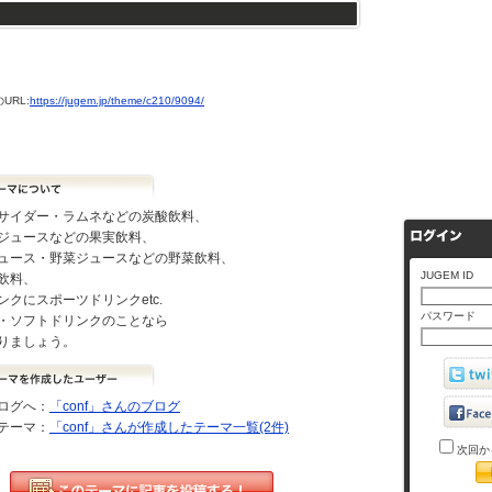
URL:
https://jugem.jp/theme/c210/9094/
サイダー・ラムネなどの炭酸飲料、
ジュースなどの果実飲料、
ュース・野菜ジュースなどの野菜飲料、
JUGEM ID
飲料、
ンクにスポーツドリンクetc.
パスワード
・ソフトドリンクのことなら
りましょう。
ログへ：
「conf」さんのブログ
テーマ：
「conf」さんが作成したテーマ一覧(2件)
次回か