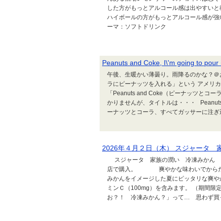
した方がもっとアルコール感は出やすいと
ハイボールの方がもっとアルコール感が強いの
ーマ：ソフトドリンク
Peanuts and Coke, I\'m going to pour i
午後、生暖かい薄曇り。雨降るのかな？＠
ラにピーナッツを入れる」という アメリ
「Peanuts and Coke（ピーナッ
かりませんが、タイトルは・・・ Peanuts and Coke, 
ーナッツとコーラ、すべてガッサーに注ぎ込
2026年４月２日（木） スジャータ
スジャータ 家族の潤い 冷凍みかん 果汁
店で購入。 爽やかな味わいでからだに
みかんをイメージした夏にピッタリな爽やか
ミンＣ（100mg）を含みます。 （期
お？！ 冷凍みかん？」って… 思わず買っちゃ