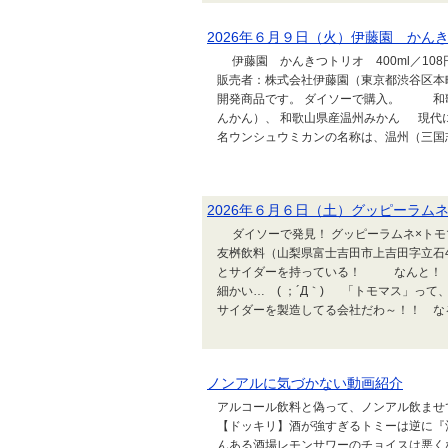
2026年６月９日（火）伊藤園 かんき
伊藤園 かんきつトリオ 400ml／10
販売者：株式会社伊藤園（東京都渋谷区本町3
開発商品です。 ダイソーで購入。 和
んかん）、 和歌山県産温州みかん 現代
名ウンシュウミカンの名称は、温州（三国志
2026年６月６日（土）グッピーラムネ
ダイソーで発見！ グッピーラムネ×トモマ
友桝飲料（山梨県富士吉田市上吉田字立石
とサイダーを持っている！ なんと！ 
細かい… ( ；´Д｀) 「トモマス」っ
サイダーを製造してる会社だわ～！！ なる
ノンアルに気づかない動画紹介
アルコール飲料と偽って、ノンアル飲ませ
【ドッキリ】酒が強すぎるトミーは逆に『
んある酒場レモンサワーのチョイスは悪く