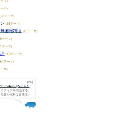
テーマ)
テーマ)
チ
(8テーマ)
アン
(18テーマ)
・無国籍料理
(23テーマ)
68テーマ)
71テーマ)
料理
(138テーマ)
184テーマ)
テーマ)
[PR]
 heteml [ヘテムル]
エイティブを刺激する、
Bの大容量と便利な高機能！