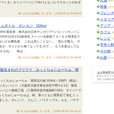
お酒
(89
ァンタ』キャンペーンにてNo.1となったマスカットのみず
和食
(70
フレン
食べたものを記録しています。 | 2026.06.12 Fri 09:53
イタリ
ラムボトル ポンカン 500ml
アジア
0ml 製造者：株式会社日本サンガリアベバレッジカンパニ
カフェ
(
 2025年10月13日新発売 スーパー生鮮館ＴＡＩＧＡ岡津店で
レシピ
(
じける爽快感 これは見たことない… 思わず購入。 サ
手作り
るが、サイトから無くなってる ので… もう生産はしてな
その他
もね… 味は...
(
お題
食べたものを記録しています。 | 2026.06.12 Fri 09:38
(47
 大阪生まれのフリフリ みっくちゅじゅーちゅ 喫
レンタルサーバー
あなたのクリ
200.71G
ちゅじゅーちゅ 喫茶店の味 500ml／108円（税込）
ンパニー （大阪府大阪市東住吉区中野4-2-13） 製造
パニー柘植工場 （三重県伊賀市柘植町1583） ダイソーで
ちゅじゅーちゅは、味、香りともに喫茶店で 飲むミッ
ました。オレンジ、 りんご、パイナップル、もも、バナナ
食べたものを記録しています。 | 2026.06.09 Tue 13:27