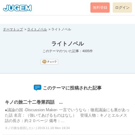
[pear_error: message="Success" code=0 mode=return level=notice
prefix="" info=""]
無料登録
ログイン
テーマトップ
ライトノベル
ライトノベル
ライトノベル
このテーマのついた記事：4005件
このテーマに投稿された記事
キノの旅二十二巻第四話 ...
●議論の国 -Discussion Maker- 一言でいうなら：徹底議論にも裏があっ
た話 名言：（強いてあげるものはなし） 登場人物：キノとエルメス
話の長さ：約２０ページ 備考：...
キノの旅を総括したい | 2019.11.18 Mon 19:34