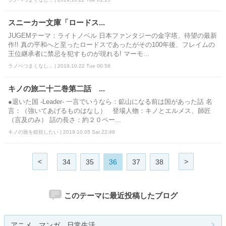
スニーカー文庫「ロードス...
JUGEMテーマ：ライトノベル 日本ファンタジーの金字塔、待望の最新
作!! 真の平和へと至ったロードスであったがその100年後、フレイムの
王位継承者に禁忌を犯すものが現れる! マーモ...
ラノベつまくなし... | 2019.10.22 Tue 00:58
キノの旅二十二巻第二話 ...
●退いた国 -Leader- 一言でいうなら：鉱山になる前は国があった話 名
言：（強いてあげるものはなし） 登場人物：キノとエルメス、師匠
（言及のみ） 話の長さ：約２０ペー...
キノの旅を総括したい | 2019.10.05 Sat 22:49
<
>
34
35
36
37
38
このテーマに最近投稿したブログ
アニメ、マンガ、日常生活