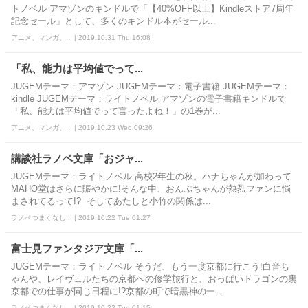
トノベル アマゾンのキンドルで「【40%OFF以上】Kindleストア7周年
記念セール」として、多くのキンドル本がセール...
アニメ、マンガ、... | 2019.10.31 Thu 16:08
「私、能力は平均値でって...
JUGEMテーマ：アマゾン JUGEMテーマ：電子書籍 JUGEMテーマ：
kindle JUGEMテーマ：ライトノベル アマゾンの電子書籍キンドルで
「私、能力は平均値でって言ったよね！」の1巻が...
アニメ、マンガ、... | 2019.10.23 Wed 09:26
講談社ラノベ文庫「おジャ...
JUGEMテーマ：ライトノベル 高校2年生の秋。ハナちゃんが加わって
MAHO堂はさらに賑やかに!そんな中、おんぷちゃんが熱烈ファンに悩
まされてるって!? そしてあたしと小竹の関係は...
ラノベつまくなし... | 2019.10.22 Tue 01:27
富士見ファンタジア文庫「...
JUGEMテーマ：ライトノベル そうだ、もう一度京都に行こう!白音ち
ゃんや、レイヴェルたちの京都への修学旅行と、おっぱいドラゴンの裏
京都での仕事が同じ日程に!?京都の町で暗黒神の一...
ラノベつまくなし... | 2019.10.22 Tue 01:15