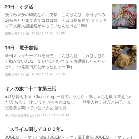
20日…オタ活
残りわずかの時間なのに突撃 こんばんは 今日は休み
14時あたりまで家でゴロゴロ 今日は秋葉原で ファンタ
ジア文庫大感謝祭がやっていたんだけど 18時...
愛猫と俺Sの日記 | 2019.11.04 Mon 01:50
19日…電子書籍
新刊スレイヤーズ17巻発売 こんばんは これはしばら
く動かないわね まぁ得点狙いで３ヶ所通販したんだが
どれ１つ発売日来なかったとゆー(爆) ...
愛猫と俺Sの日記 | 2019.11.04 Mon 01:18
キノの旅二十二巻第三話 ...
●取り替える国 -Changeling- 一言でいうなら：赤ちゃんを取り替えられ
た話 名言：（強いてあげるものはなし） 登場人物：師匠と弟子、ま
だ名前を聞いていない少女 話の長...
キノの旅を総括したい | 2019.11.01 Fri 21:44
「スライム倒して３００年...
JUGEMテーマ：kindle JUGEMテーマ：電子書籍 JUGEMテーマ：ライ