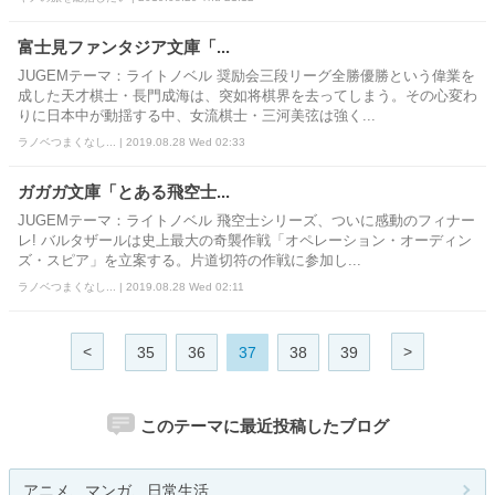
富士見ファンタジア文庫「...
JUGEMテーマ：ライトノベル 奨励会三段リーグ全勝優勝という偉業を
成した天才棋士・長門成海は、突如将棋界を去ってしまう。その心変わ
りに日本中が動揺する中、女流棋士・三河美弦は強く...
ラノベつまくなし... | 2019.08.28 Wed 02:33
ガガガ文庫「とある飛空士...
JUGEMテーマ：ライトノベル 飛空士シリーズ、ついに感動のフィナー
レ! バルタザールは史上最大の奇襲作戦「オペレーション・オーディン
ズ・スピア」を立案する。片道切符の作戦に参加し...
ラノベつまくなし... | 2019.08.28 Wed 02:11
<
>
35
36
37
38
39
このテーマに最近投稿したブログ
アニメ、マンガ、日常生活