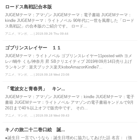
ロードス島戦記合本版
JUGEMテーマ：アマゾン JUGEMテーマ：電子書籍 JUGEMテーマ：
kindle JUGEMテーマ：ライトノベル 90年代に一世を風靡した「ロード
ス島戦記」の合本版のご紹介です。 ロード...
アニメ、マンガ、... | 2019.09.26 Thu 09:44
ゴブリンスレイヤー １１
JUGEMテーマ：ライトノベル ゴブリンスレイヤー11posted with ヨメ
レバ蝸牛 くも/神奈月 昇 SBクリエイティブ 2019年09月14日売り上げ
ランキング : 楽天ブックス楽天koboAmazonKindle7...
アニメ、マンガ、... | 2019.09.18 Wed 23:08
「電波女と青春男」 キン...
JUGEMテーマ：アマゾン JUGEMテーマ：kindle JUGEMテーマ：電子
書籍 JUGEMテーマ：ライトノベル アマゾンの電子書籍キンドルで9月
26日まで40％以上オフで販売中です。 その...
アニメ、マンガ、... | 2019.09.18 Wed 09:43
キノの旅二十二巻口絵 誕...
●誕生日 一言でいうなら：誕生日埋めに協力してあげた話 名言：（強