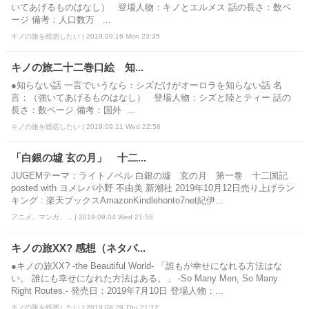
いてあげるものはなし） 登場人物：キノとエルメス 話の長さ：数ペ
ージ 備考：人口数万 ...
キノの旅を総括したい | 2019.09.16 Mon 23:35
キノの旅二十二巻口絵 知...
●知らない話 一言でいうなら：シズだけがオーロラを知らない話 名
言：（強いてあげるものはなし） 登場人物：シズと陸とティー 話の
長さ：数ページ 備考：国外 ...
キノの旅を総括したい | 2019.09.11 Wed 22:58
「白銀の墟 玄の月」 十二...
JUGEMテーマ：ライトノベル 白銀の墟 玄の月 第一巻 十二国記
posted with ヨメレバ小野 不由美 新潮社 2019年10月12日売り上げラン
キング : 楽天ブックスAmazonKindlehonto7net紀伊...
アニメ、マンガ、... | 2019.09.04 Wed 21:58
キノの旅XX? 感想（ネタバ...
●キノの旅XX? -the Beautiful World- 「誰もが幸せになれる方法はな
い。 誰にも幸せになれた方法はある。」 -So Many Men, So Many
Right Routes.- 発売日：2019年7月10日 登場人物：...
キノの旅を総括したい | 2019.08.29 Thu 21:12