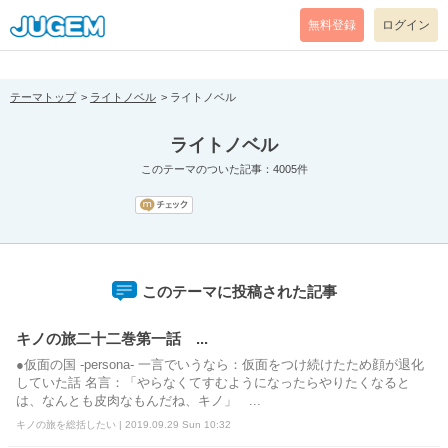
[pear_error: message="Success" code=0 mode=return level=notice
prefix="" info=""]
無料登録
ログイン
テーマトップ
ライトノベル
ライトノベル
ライトノベル
このテーマのついた記事：4005件
このテーマに投稿された記事
キノの旅二十二巻第一話 ...
●仮面の国 -persona- 一言でいうなら：仮面をつけ続けたため顔が退化
していた話 名言：「やらなくてすむようになったらやりたくなると
は、なんとも皮肉なもんだね、キノ」 ...
キノの旅を総括したい | 2019.09.29 Sun 10:32