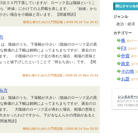
日比５０円下落していますが、ローソク足は陽線というこ
ら「終値」にかけての上昇幅を表します。 「始値」から
小さい場合を小陽線と言います。 【関連用語】
ジャンル
株初心者のための入門用語集 | 2009.06.16 Tue 20:41
政治・経済
カテゴリー
方
株
(62テー
線とは、陰線のうち、下落幅が小さい（陰線のローソク足の黒
FX
(144
な株価の上下幅は銘柄によってまちまちですが、過去のロ
外貨
ます。 小陰線のローソク足が表れた場合、相場の意味と
(6テ
ょっと値下げしたということで「弱もち合い」です。 【関
政党
(27
その他
(
株初心者のための入門用語集 | 2009.06.15 Mon 22:44
お題
(37
み方
レンタルサーバー
線とは、陰線のうち、下落幅が大きい（陰線のローソク足の黒
あなたのクリ
な株価の上下幅は銘柄によってまちまちですが、過去のロ
200.71G
ます。 大陰線のローソク足が表れた場合、相場の意味と
大きかったわけですから、下がるなんらかの理由があると
【関連用語】
株初心者のための入門用語集 | 2009.06.14 Sun 20:32