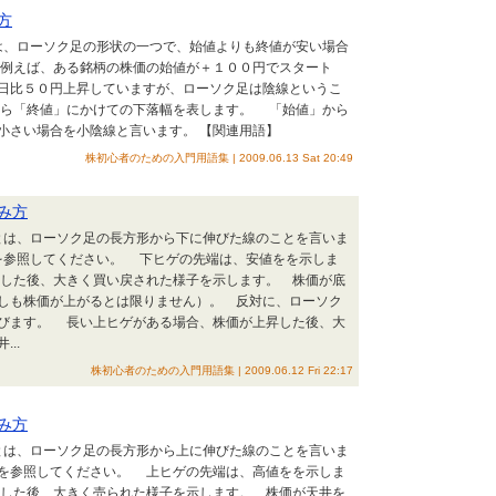
方
とは、ローソク足の形状の一つで、始値よりも終値が安い場合
例えば、ある銘柄の株価の始値が＋１００円でスタート
日比５０円上昇していますが、ローソク足は陰線というこ
ら「終値」にかけての下落幅を表します。 「始値」から
小さい場合を小陰線と言います。 【関連用語】
株初心者のための入門用語集 | 2009.06.13 Sat 20:49
み方
ゲとは、ローソク足の長方形から下に伸びた線のことを言いま
を参照してください。 下ヒゲの先端は、安値をを示しま
した後、大きく買い戻された様子を示します。 株価が底
しも株価が上がるとは限りません）。 反対に、ローソク
びます。 長い上ヒゲがある場合、株価が上昇した後、大
..
株初心者のための入門用語集 | 2009.06.12 Fri 22:17
み方
ゲとは、ローソク足の長方形から上に伸びた線のことを言いま
を参照してください。 上ヒゲの先端は、高値をを示しま
した後、大きく売られた様子を示します。 株価が天井を