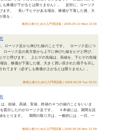
しも株価が下がるとは限りません）。 反対に、ローソク
びます。 長い下ヒゲがある場合、株価が下落した後、大
を...
株初心者のための入門用語集 | 2009.06.10 Wed 22:06
方
とは、ローソク足から伸びた線のことです。 ローソク足につ
 ローソク足の長方形から上下に伸びた線をヒゲと呼び、
ヒゲと呼びます。 上ヒゲの先端は、高値を、下ヒゲの先端
場合、株価が下落した後、大きく買い戻された様子を示し
とされてます（必ずしも株価が上がるとは限りません）。
株初心者のための入門用語集 | 2009.06.09 Tue 20:51
方
値とは、始値、高値、安値、終値の４つの値のことをいいま
を図示したのがローソク足です。 ４本値には、期間を設
値をとります。 期間の取り方は、一般的には、一日、一
株初心者のための入門用語集 | 2009.06.08 Mon 21:59