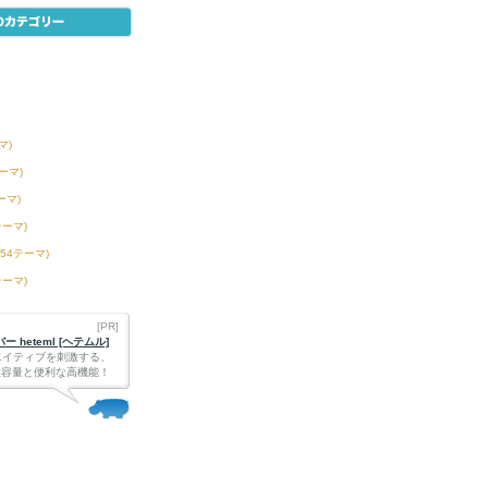
マ)
テーマ)
ーマ)
テーマ)
254テーマ)
テーマ)
[PR]
 heteml [ヘテムル]
エイティブを刺激する、
Bの大容量と便利な高機能！