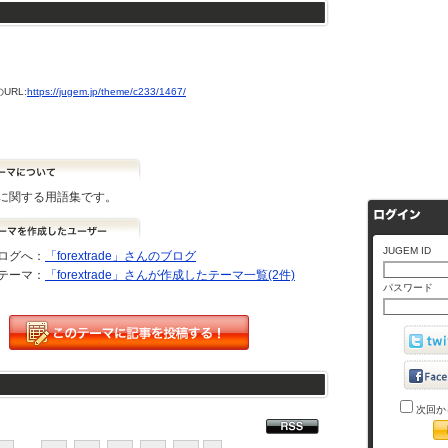
URL:
https://jugem.jp/theme/c233/1467/
に関する用語集です。
JUGEM ID
ログへ：
「forextrade」さんのブログ
テーマ：
「forextrade」さんが作成したテーマ一覧(2件)
パスワード
次回か