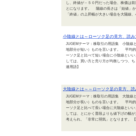
し、終値が－５０円だった場合、株価は前
とになります。 陽線の長さは「始値」か
「終値」の上昇幅が大きい場合を大陽線、
小陰線とは～ローソク足の見方、読み
JUGEMテーマ：株取引の用語集 小陰
地部分が短い）ものを言います。 平均的
ーソク足と比べて短い場合に小陰線といい
しては、買い方と売り方が均衡しつつ、ち
連用語】
大陰線とは～～ローソク足の見方、読
JUGEMテーマ：株取引の用語集 大陰
地部分が長い）ものを言います。 平均的
ーソク足と比べて長い場合に大陰線といい
しては、とにかく普段よりも値下げの幅が
考えられ、「非常に弱気」となります。 