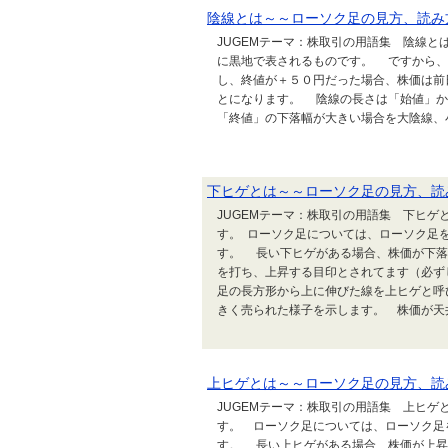
陰線とは～～ローソク足の見方、読み
JUGEMテーマ：株取引の用語集 陰線
に黒地で表されるものです。 ですから、
し、終値が＋５０円だった場合、株価は前
とになります。 陰線の長さは「始値」か
「終値」の下落幅が大きい場合を大陰線、
下ヒゲとは～～ローソク足の見方、読
JUGEMテーマ：株取引の用語集 下ヒ
す。 ローソク足については、ローソク足
す。 長い下ヒゲがある場合、株価が下落
を打ち、上昇する目印とされてます（必ず
足の長方形から上に伸びた線を上ヒゲと呼
きく売られた様子を示します。 株価が天井.
上ヒゲとは～～ローソク足の見方、読
JUGEMテーマ：株取引の用語集 上ヒ
す。 ローソク足については、ローソク足
す。 長い上ヒゲがある場合、株価が上昇