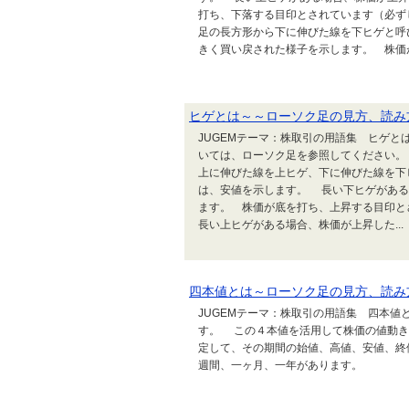
打ち、下落する目印とされています（必ず
足の長方形から下に伸びた線を下ヒゲと呼
きく買い戻された様子を示します。 株価が底
ヒゲとは～～ローソク足の見方、読み
JUGEMテーマ：株取引の用語集 ヒゲ
いては、ローソク足を参照してください。
上に伸びた線を上ヒゲ、下に伸びた線を下
は、安値を示します。 長い下ヒゲがある
ます。 株価が底を打ち、上昇する目印
長い上ヒゲがある場合、株価が上昇した...
四本値とは～ローソク足の見方、読み
JUGEMテーマ：株取引の用語集 四本
す。 この４本値を活用して株価の値動き
定して、その期間の始値、高値、安値、終
週間、一ヶ月、一年があります。