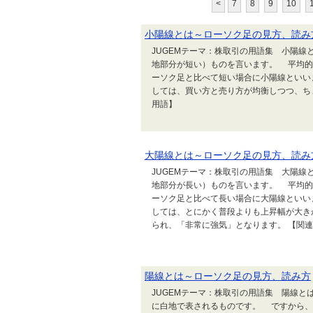
<
7
8
9
10
小陽線とは～ローソク足の見方、読み
JUGEMテーマ：株取引の用語集 小陽
地部分が短い）ものを言います。 平均的
ーソク足と比べて短い場合に小陽線といい
しては、買い方と売り方が均衡しつつ、ち
用語】
大陽線とは～ローソク足の見方、読み
JUGEMテーマ：株取引の用語集 大陽
地部分が長い）ものを言います。 平均的
ーソク足と比べて長い場合に大陽線といい
しては、とにかく普段よりも上昇幅が大き
られ、「非常に強気」となります。 【関
陽線とは～ローソク足の見方、読み方
JUGEMテーマ：株取引の用語集 陽線
に白地で表されるものです。 ですから、