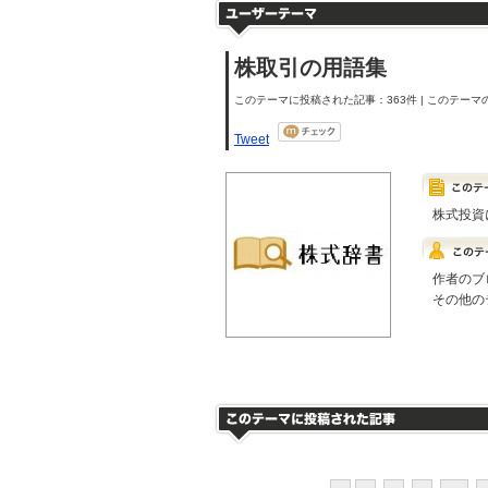
株取引の用語集
このテーマに投稿された記事：363件 | このテーマの
Tweet
株式投資
作者のブ
その他の