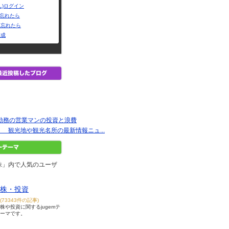
L)ログイン
Dを忘れたら
を忘れたら
作成
ー勤務の営業マンの投資と浪費
 観光地や観光名所の最新情報ニュ...
株」内で人気のユーザ
株・投資
(73343件の記事)
株や投資に関するjugemテ
ーマです。