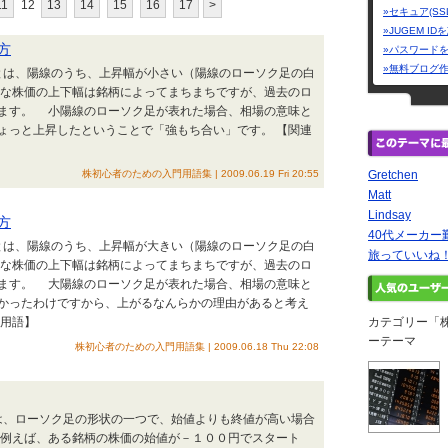
11
12
13
14
15
16
17
>
»セキュア(SS
»JUGEM I
方
»パスワード
»無料ブログ
線とは、陽線のうち、上昇幅が小さい（陽線のローソク足の白
な株価の上下幅は銘柄によってまちまちですが、過去のロ
ます。 小陽線のローソク足が表れた場合、相場の意味と
ょっと上昇したということで「強もち合い」です。 【関連
株初心者のための入門用語集 | 2009.06.19 Fri 20:55
Gretchen
Matt
Lindsay
方
40代メーカ
線とは、陽線のうち、上昇幅が大きい（陽線のローソク足の白
旅っていいね！
な株価の上下幅は銘柄によってまちまちですが、過去のロ
ます。 大陽線のローソク足が表れた場合、相場の意味と
かったわけですから、上がるなんらかの理由があると考え
連用語】
カテゴリー「
ーテーマ
株初心者のための入門用語集 | 2009.06.18 Thu 22:08
とは、ローソク足の形状の一つで、始値よりも終値が高い場合
例えば、ある銘柄の株価の始値が－１００円でスタート