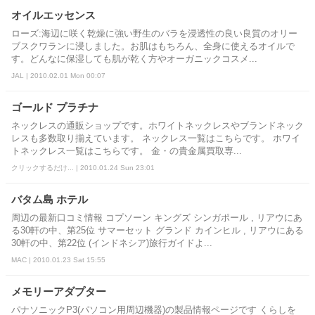
オイルエッセンス
ローズ:海辺に咲く乾燥に強い野生のバラを浸透性の良い良質のオリー
ブスクワランに浸しました。お肌はもちろん、全身に使えるオイルで
す。どんなに保湿しても肌が乾く方やオーガニックコスメ...
JAL | 2010.02.01 Mon 00:07
ゴールド プラチナ
ネックレスの通販ショップです。ホワイトネックレスやブランドネック
レスも多数取り揃えています。 ネックレス一覧はこちらです。 ホワイ
トネックレス一覧はこちらです。 金・の貴金属買取専...
クリックするだけ... | 2010.01.24 Sun 23:01
バタム島 ホテル
周辺の最新口コミ情報 コプソーン キングズ シンガポール , リアウにあ
る30軒の中、第25位 サマーセット グランド カインヒル , リアウにある
30軒の中、第22位 (インドネシア)旅行ガイドよ...
MAC | 2010.01.23 Sat 15:55
メモリーアダプター
パナソニックP3(パソコン用周辺機器)の製品情報ページです くらしを