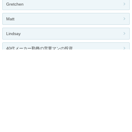
Gretchen
Matt
Lindsay
40代メーカー勤務の営業マンの投資...
旅っていいね！ 観光地や観光名所...
人気のテーマ
株・投資
関連カテゴリー