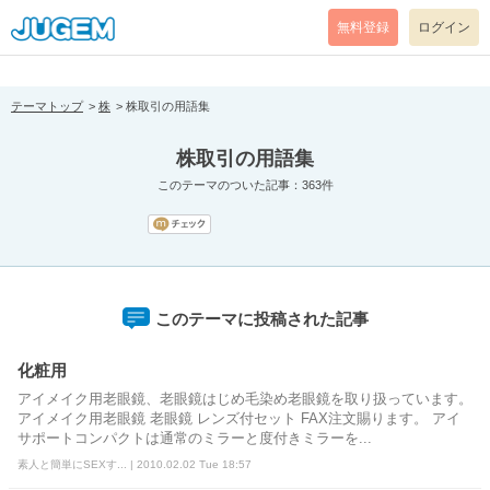
[pear_error: message="Success" code=0 mode=return level=notice
prefix="" info=""]
無料登録
ログイン
テーマトップ
株
株取引の用語集
株取引の用語集
このテーマのついた記事：363件
このテーマに投稿された記事
化粧用
アイメイク用老眼鏡、老眼鏡はじめ毛染め老眼鏡を取り扱っています。
アイメイク用老眼鏡 老眼鏡 レンズ付セット FAX注文賜ります。 アイ
サポートコンパクトは通常のミラーと度付きミラーを...
素人と簡単にSEXす... | 2010.02.02 Tue 18:57