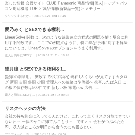
楽しむ情報 会員サイト CLUB Panasonic 商品情報[個人]トップ > パソ
コン周辺機器 TOP > 製品情報(新製品一覧) > メモリー...
クリックするだけ... | 2010.01.21 Thu 13:45
愛乃みく とSEXできる権利...
LinearSolve 関数は、次のような線形連立方程式の問題を解く場合に利
用する関数です。 ここでの例題のように、特に疎な行列に対する解法
については、LinearSolve のオプションをうまく利用す...
素人と簡単にSEXす... | 2010.01.21 Thu 10:28
望月瞳 とSEXできる権利を1...
(記事の削除用。 英数字で8文字以内) 現在1人くらいが見てますカタロ
グ 新順 古順 多順 少順 管理人への連絡は準備板へ 携帯ふたば入口 こ
の板の保存数は500件です 新しい板 家電new 広告:::...
素人と簡単にSEXす... | 2010.01.19 Tue 09:28
リスクヘッジの方法
会社の持ち株会に入ってるんだけど、これって全くリスク分散できてい
ないわ～ 一個のかごに卵てんこもり～ です＞＜ 会社がつぶれたら
即、収入減どころか明日から食うのにも困るとい...
アラフォーＯＬの... | 2010.01.11 Mon 06:59