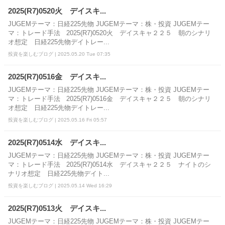
2025(R7)0520火 デイスキ...
JUGEMテーマ：日経225先物 JUGEMテーマ：株・投資 JUGEMテー
マ：トレード手法 2025(R7)0520火 デイスキャ２２５ 朝のシナリ
オ想定 日経225先物デイトレー...
投資を楽しむブログ | 2025.05.20 Tue 07:35
2025(R7)0516金 デイスキ...
JUGEMテーマ：日経225先物 JUGEMテーマ：株・投資 JUGEMテー
マ：トレード手法 2025(R7)0516金 デイスキャ２２５ 朝のシナリ
オ想定 日経225先物デイトレー...
投資を楽しむブログ | 2025.05.16 Fri 05:57
2025(R7)0514水 デイスキ...
JUGEMテーマ：日経225先物 JUGEMテーマ：株・投資 JUGEMテー
マ：トレード手法 2025(R7)0514水 デイスキャ２２５ ナイトのシ
ナリオ想定 日経225先物デイト...
投資を楽しむブログ | 2025.05.14 Wed 16:29
2025(R7)0513火 デイスキ...
JUGEMテーマ：日経225先物 JUGEMテーマ：株・投資 JUGEMテー