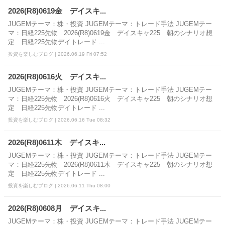
2026(R8)0619金 デイスキ...
JUGEMテーマ：株・投資 JUGEMテーマ：トレード手法 JUGEMテー
マ：日経225先物 2026(R8)0619金 デイスキャ225 朝のシナリオ想
定 日経225先物デイトレード ...
投資を楽しむブログ | 2026.06.19 Fri 07:52
2026(R8)0616火 デイスキ...
JUGEMテーマ：株・投資 JUGEMテーマ：トレード手法 JUGEMテー
マ：日経225先物 2026(R8)0616火 デイスキャ225 朝のシナリオ想
定 日経225先物デイトレード ...
投資を楽しむブログ | 2026.06.16 Tue 08:32
2026(R8)0611木 デイスキ...
JUGEMテーマ：株・投資 JUGEMテーマ：トレード手法 JUGEMテー
マ：日経225先物 2026(R8)0611木 デイスキャ225 朝のシナリオ想
定 日経225先物デイトレード ...
投資を楽しむブログ | 2026.06.11 Thu 08:00
2026(R8)0608月 デイスキ...
JUGEMテーマ：株・投資 JUGEMテーマ：トレード手法 JUGEMテー