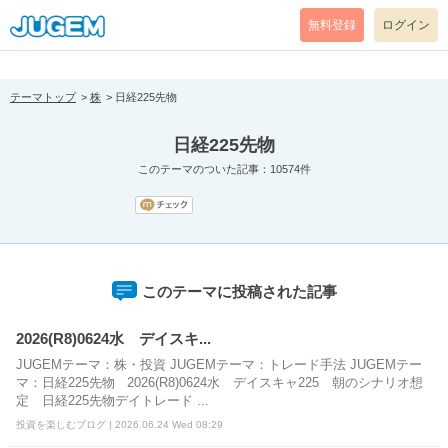
[pear_error: message="Success" code=0 mode=return level=notice
prefix="" info=""]
無料登録
ログイン
テーマトップ
株
日経225先物
日経225先物
このテーマのついた記事：10574件
このテーマに投稿された記事
2026(R8)0624水 デイスキ...
JUGEMテーマ：株・投資 JUGEMテーマ：トレード手法 JUGEMテー
マ：日経225先物 2026(R8)0624水 デイスキャ225 朝のシナリオ想
定 日経225先物デイトレード ...
投資を楽しむブログ | 2026.06.24 Wed 08:29