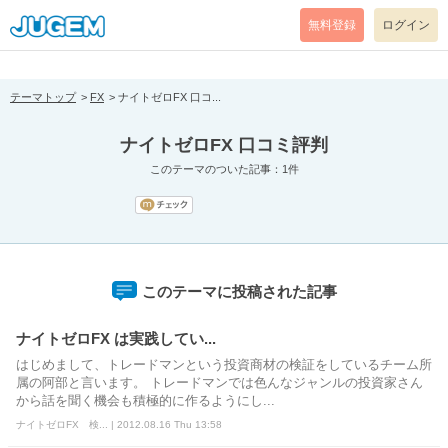
[pear_error: message="Success" code=0 mode=return level=notice
prefix="" info=""]
無料登録
ログイン
テーマトップ
FX
ナイトゼロFX 口コ...
ナイトゼロFX 口コミ評判
このテーマのついた記事：1件
このテーマに投稿された記事
ナイトゼロFX は実践してい...
はじめまして、トレードマンという投資商材の検証をしているチーム所
属の阿部と言います。 トレードマンでは色んなジャンルの投資家さん
から話を聞く機会も積極的に作るようにし...
ナイトゼロFX 検... | 2012.08.16 Thu 13:58