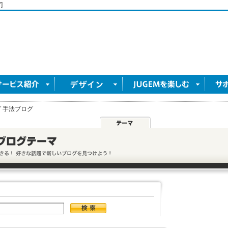
]
 手法ブログ