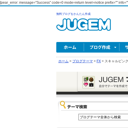
[pear_error: message="Success" code=0 mode=return level=notice prefix="" info=""
無料ブログをかんたん作成
ホーム
>
ブログテーマ
>
FX
>
スキャルピング