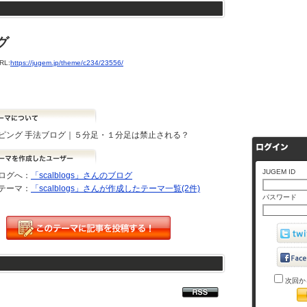
グ
L:
https://jugem.jp/theme/c234/23556/
ピング 手法ブログ｜５分足・１分足は禁止される？
JUGEM ID
ログへ：
「scalblogs」さんのブログ
テーマ：
「scalblogs」さんが作成したテーマ一覧(2件)
パスワード
次回か