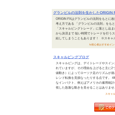
グランビルの法則を生かしたORIGIN 
ORIGIN FXはグランビルの法則をもと
考え方である 「グランビルの法則」をも
「スキャルピングトレード」に落とし込ま
から決済まで 短い時間でトレードを行うス
結してしまうこともあります！ ※スキャル
fx初心者おすすめインジケ
スキャルピングブログ
スキャルピングは、デイトレードやスイン
れていますが、その理由を上げると主に2
値動き）によってローソク足のリズムが崩
レンド転換を見損なったりする点です。 
なインパクト、例えばアメリカの雇用統計
視した急激な動きを見せることはありませ..
スキャルピ