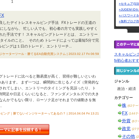
1
»セキュア(SS
»JUGEM I
FX
»パスワード
»無料ブログ
に改良したデイトレスキャルピング手法 FXトレードの王道の
とにしながら、 忙しい人でも、初心者の方でも実践しやすく
れた手法です！ スキャルピングトレードとは、 エントリー
タイルのこと。 そのため トレードによっては最短5分で完
ピングは１日のトレード、エントリーチ...
ーターツール・勝てるEA自動売買システム | 2023.02.17 Fri 06:59
スキャルピン
fx初心者おす
グトレードに比べると難易度が高く、習得が難しいといわ
ジャンル
つあります。 まず一つは、瞬間的に生じるノイズ（突発的な
されてしまい、エントリーのタイミングを見誤ったり、ト
政治・経済
4時間足や日足くらいになると、ファンダメンタルズでの大き
カテゴリー
なんかでもない限り、ローソク足がそれまでの値動きを無
株
.
(62テー
FX
ング｜勝てないインジケーターってあるの？ | 2014.04.04 Fri 13:21
(144
外貨
(6テ
政党
(27
その他
(