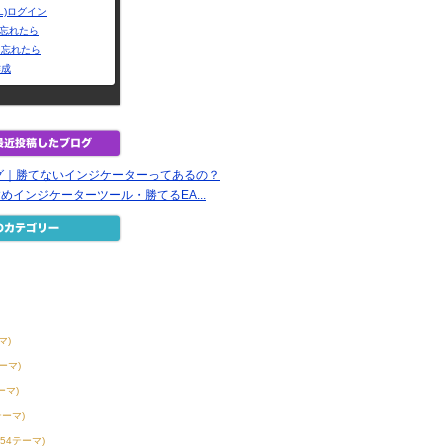
L)ログイン
Dを忘れたら
を忘れたら
作成
グ｜勝てないインジケーターってあるの？
すめインジケーターツール・勝てるEA...
マ)
テーマ)
ーマ)
テーマ)
254テーマ)