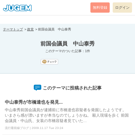
[pear_error: message="Success" code=0 mode=return level=notice
prefix="" info=""]
無料登録
ログイン
テーマトップ
政党
前国会議員 中山泰秀
前国会議員 中山泰秀
このテーマのついた記事：1件
このテーマに投稿された記事
中山泰秀が市橋達也を発見...
中山泰秀前国会議員が逮捕前に市橋達也容疑者を発掘したようです。
いまさら感が漂いますが本当なのでしょうかね。 殺人現場を歩く 前国
会議員・中山氏、女装の市橋容疑者見ていた...
流行最前線ブログ | 2009.11.17 Tue 23:24