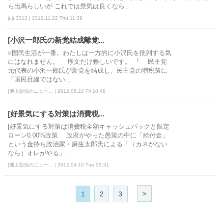
ら出馬らしいが これでは景気は良くなら...
juju3312 | 2012.11.22 Thu 11:39
[小沢一郎氏の新党結成離党...
○国民生活が一番。わたしは一方的に小沢氏を批判する気
にはなれません。 序文だけ難しいです。 『 民主党
元代表の小沢一郎氏が新党を結成し、民主党の増税策に
「国民目線ではない...
[池上彰似のニュー... | 2012.06.22 Fri 10:48
[好景気にする対策は消費税...
[好景気にする対策は消費税全額キャッシュバックと限定
ローン0.00%政策 政府がやった愚策の中に「給付金」
という金持ち政治家・麻生太郎氏による「（カネがない
なら）オレがやる」...
[池上彰似のニュー... | 2012.04.10 Tue 05:31
>
1
2
3