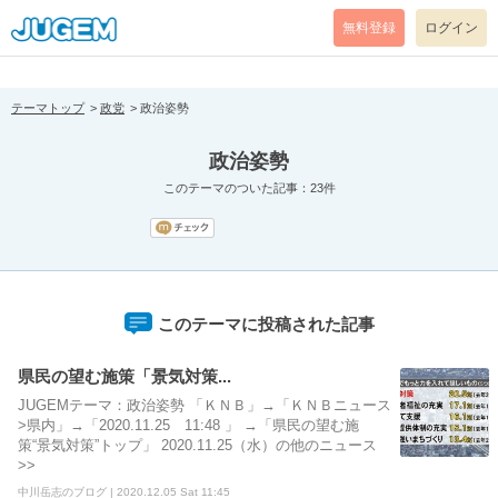
[pear_error: message="Success" code=0 mode=return level=notice
prefix="" info=""]
無料登録
ログイン
テーマトップ
政党
政治姿勢
政治姿勢
このテーマのついた記事：23件
このテーマに投稿された記事
県民の望む施策「景気対策...
JUGEMテーマ：政治姿勢 「ＫＮＢ」→「ＫＮＢニュース
>県内」→「2020.11.25 11:48 」 →「県民の望む施
策“景気対策”トップ」 2020.11.25（水）の他のニュース
>>
中川岳志のブログ | 2020.12.05 Sat 11:45