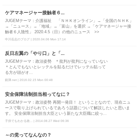
ケアマネージャー接触者６...
JUGEMテーマ：介護福祉 「ＮＨＫオンライン」→「全国のＮＨＫ」
→「ニュース」→「地域」→「富山」を選択 →「ケアマネージャー接
触者６人陰性」 2020.4.5（日）の他のニュース >>
中川岳志のブログ | 2020.04.06 Mon 17:14
反日左翼の「やり口」と「...
JUGEMテーマ：政治姿勢 ＊批判が批判になっていない
＊とんでもないとレッテルを貼るだけでレッテル貼って
る方が頭がオ...
銃弾.net | 2016.02.15 Mon 00:48
安全保障法制担当相ってなに？
JUGEMテーマ：政治姿勢 再開一発目！ ということなので、現在ニュ
ースで取り上げられているであろう話題について解説したいと思いま
す。 安全保障法制担当大臣という新たな大臣職に絞っ...
子供でもわかる政... | 2014.08.27 Wed 06:36
～の党ってなんなの？