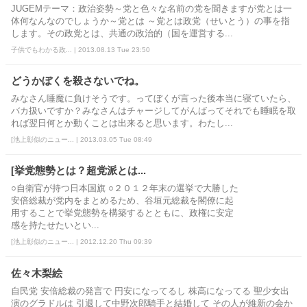
JUGEMテーマ：政治姿勢～党と色々な名前の党を聞きますが党とは一
体何なんなのでしょうか～党とは ～党とは政党（せいとう）の事を指
します。その政党とは、共通の政治的（国を運営する...
子供でもわかる政... | 2013.08.13 Tue 23:50
どうかぼくを殺さないでね。
みなさん睡魔に負けそうです。ってぼくが言った後本当に寝ていたら、
バカ扱いですか？みなさんはチャージしてがんばってそれでも睡眠を取
れば翌日何とか動くことは出来ると思います。わたし...
[池上彰似のニュー... | 2013.03.05 Tue 08:49
[挙党態勢とは？超党派とは...
○自衛官が持つ日本国旗 ○２０１２年末の選挙で大勝した
安倍総裁が党内をまとめるため、谷垣元総裁を閣僚に起
用することで挙党態勢を構築するとともに、政権に安定
感を持たせたいとい...
[池上彰似のニュー... | 2012.12.20 Thu 09:39
佐々木梨絵
自民党 安倍総裁の発言で 円安になってるし 株高になってる 聖少女出
演のグラドルは 引退して中野次郎騎手と結婚して その人が維新の会か