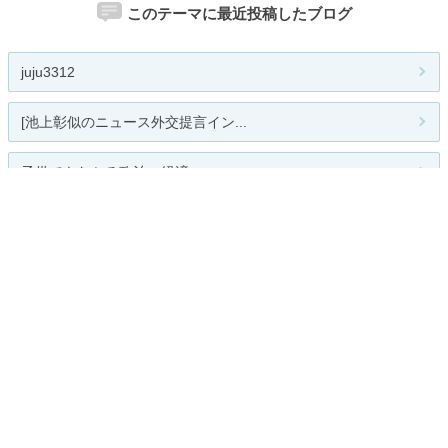
このテーマに最近投稿したブログ
juju3312
[池上彰似のニュース外交提言イン...
子供でもわかる政治・経済
銃弾.net
中川岳志のブログ
人気のテーマ
公明党