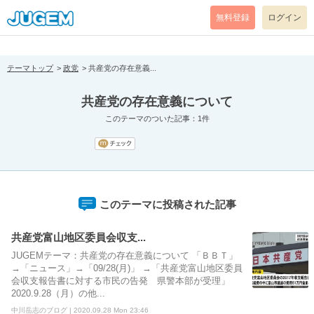
[pear_error: message="Success" code=0 mode=return level=notice
prefix="" info=""]
無料登録
ログイン
テーマトップ
政党
共産党の存在意義...
共産党の存在意義について
このテーマのついた記事：1件
このテーマに投稿された記事
共産党富山地区委員会収支...
JUGEMテーマ：共産党の存在意義について 「ＢＢＴ」
→「ニュース」→「09/28(月)」 →「共産党富山地区委員
会収支報告書に対する市民の告発 県警本部が受理」
2020.9.28（月）の他...
中川岳志のブログ | 2020.09.28 Mon 23:46