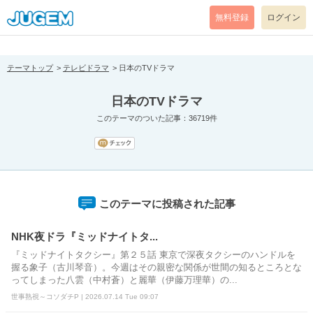
[pear_error: message="Success" code=0 mode=return level=notice
prefix="" info=""]
無料登録
ログイン
テーマトップ
テレビドラマ
日本のTVドラマ
日本のTVドラマ
このテーマのついた記事：36719件
このテーマに投稿された記事
NHK夜ドラ『ミッドナイトタ...
『ミッドナイトタクシー』第２５話 東京で深夜タクシーのハンドルを
握る象子（古川琴音）。今週はその親密な関係が世間の知るところとな
ってしまった八雲（中村蒼）と麗華（伊藤万理華）の...
世事熟視～コソダチP | 2026.07.14 Tue 09:07