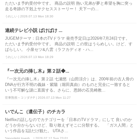
ただいま予約受付中です。 商品の説明 熱い兄弟が夢と希望を胸に突っ
走る奇跡の下剋上サクセスストーリー！ 天下一の...
うれしい | 2026.07.13 Mon 18:30
連続テレビ小説 ばけばけ ...
JUGEMテーマ：日本のTVドラマ 発売予定日は2026年7月24日です。
ただいま予約受付中です。 商品の説明 この世はうらめしい。けど、す
ばらしい。 小泉セツ&八雲（ラフカディオ・ハ...
うれしい | 2026.07.13 Mon 18:29
『一次元の挿し木』第２話◆...
『一次元の挿し木』第２話 七瀬悠（山田涼介）は、200年前の古人骨の
DNAが行方不明の義妹・紫陽（堀田真由）のものと完全に一致すると
いう不可解な謎に直面する。さらに、恩師の石見崎教...
世事熟視～コソダチP | 2026.07.13 Mon 11:27
いでんこ（遺伝子）のチカラ
Netflixの話しなのでカテゴリーを「日本のTVドラマ」にして 良いのか
どうか分からないけど、取り敢えずそこに分類する。 「ガス人間」と
いう作品を1話だけ観た。 UTAさ...
*moonlight loverb... | 2026.07.12 Sun 23:01