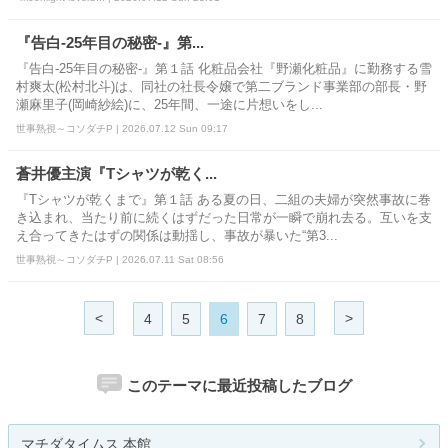
『告白-25年目の秘密-』第...
『告白-25年目の秘密-』第１話 化粧品会社『野瀬化粧品』に勤務する雪
村爽太(松村北斗)は、同社の社長令嬢で第二ブランド事業部の部長・野
瀬麻里子(岡崎紗絵)に、25年間、一途に片想いをし...
世事熟視～コソダチP | 2026.07.12 Sun 09:17
蒼井優主演『Tシャツが乾く...
『Tシャツが乾くまで』第１話 ある夏の日、二組の夫婦が突然事故に巻
き込まれ、当たり前に続くはずだった日常が一瞬で崩れ去る。互いを支
え合ってきたはずの関係は動揺し、事故が暴いた“第3...
世事熟視～コソダチP | 2026.07.11 Sat 08:56
<
>
4
5
6
7
8
このテーマに最近投稿したブログ
マチダタイムス 本館