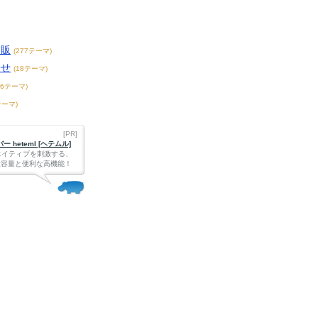
通販
(277テーマ)
寄せ
(18テーマ)
76テーマ)
テーマ)
[PR]
 heteml [ヘテムル]
エイティブを刺激する、
Bの大容量と便利な高機能！