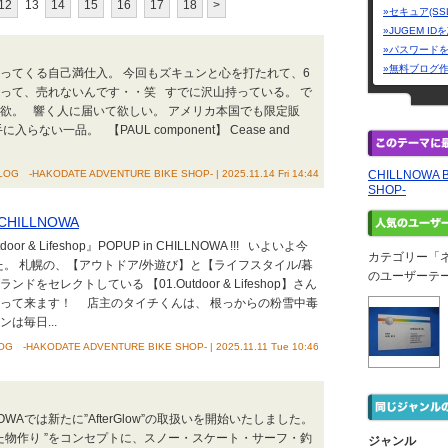
12
13
14
15
16
17
18
>
»セキュア(SS
»JUGEM I
»パスワード
»無料ブログ
やってくる自己満仕入。 今回もズキュンと心を打たれて、6
のって、売れないんです・・笑 すでに沢山持っている。 で
欲。 響く人に届いて欲しい。 アメリカ本国でも限定販
ない一品。 【PAUL component】 Cease and
OG -HAKODATE ADVENTURE BIKE SHOP- | 2025.11.14 Fri 14:44
CHILLNOWA 
SHOP-
n CHILLNOWA
& Lifeshop』POPUP in CHILLNOWA !!! いよいよ今
カテゴリー「
ました。 札幌の、【アウトドア/外遊び】と【ライフスタイル/暮
のユーザーテ
セレクトしている 【01.Outdoor & Lifeshop】さん
やって来ます！ 店主のタイチくんは、 根っからの粉雪中毒
は毎日...
G -HAKODATE ADVENTURE BIKE SHOP- | 2025.11.11 Tue 10:46
OWAでは新たに”AfterGlow”の取扱いを開始いたしました。
人へ向けた物作り ”をコンセプトに、スノー・スケート・サーフ・釣
ジャンル