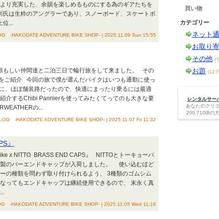
をより充実した、余韻を楽しめるものにする為のギアたちを
買い物
川氏は生粋のアングラーであり、スノーボード、スケートボ
カテゴリー
...
ネット
G -HAKODATE ADVENTURE BIKE SHOP- | 2025.11.09 Sun 15:55
お取り
その他
(
、頼もしい仲間達と二泊三日で輪行旅をして来ました。 その
お題
(12
をご紹介 今回の旅で僕が選んだバイクはいつも通勤に使っ
 ルート的に、ほぼ舗装路だったので、快適にまったり乗るには最適
するChibi Pannierを使ってみたくてってのも大きな要
レンタルサーバー
あなたのクリ
EATHERの...
200.71G
OG -HAKODATE ADVENTURE BIKE SHOP- | 2025.11.07 Fri 11:32
APS』
 x NITTO BRASS END CAPS』 NITTOとトーキョーバ
鍮製のバーエンドキャップが入荷しました。 使い込むほど
ーの種類を問わず取り付けられるよう、 3種類のゴムシム
となってもエンドキャップは継続使用できるので、 末永く真
.
G -HAKODATE ADVENTURE BIKE SHOP- | 2025.11.05 Wed 11:16