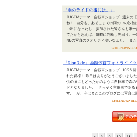
『雨のライドの後には。』
JUGEMテーマ：自転車ショップ 週末の【
ね！ 自分も、あそこまでの雨の中の汐首
い出になったし、参加された皆さんも唯一
てたかと思えば、瞬時に判断し先回り、一
NBの写真のクオリティ凄いなぁと。 また機
CHILLNOWA BLOG
『RingRide』函館汐首フォトライド
JUGEMテーマ：自転車ショップ 10/26
れた皆様！ 昨日はありがとうございまし
供の頃にもどったかのように自転車で森の
ドとなりました。 さっそく主催者である pho
す。 が、今はまだこのブログには写真は勝手
CHILLNOWA BLO