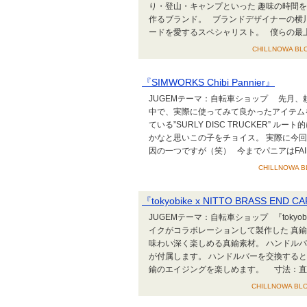
り・登山・キャンプといった 趣味の時間
作るブランド。 ブランドデザイナーの横
ードを愛するスペシャリスト。 僕らの最上位
CHILLNOWA BLO
『SIMWORKS Chibi Pannier』
JUGEMテーマ：自転車ショップ 先月
中で、実際に使ってみて良かったアイテム
ている”SURLY DISC TRUCKER”
かなと思いこの子をチョイス。 実際に今回紹介
因の一つですが（笑） 今までパニアはFAIRW
CHILLNOWA BL
『tokyobike x NITTO BRASS END C
JUGEMテーマ：自転車ショップ 『tokyobike
イクがコラボレーションして製作した 真
味わい深く楽しめる真鍮素材。 ハンドルバ
が付属します。 ハンドルバーを交換する
鍮のエイジングを楽しめます。 寸法：直..
CHILLNOWA BLO