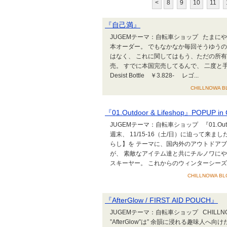
<
8
9
10
11
『自己満』
JUGEMテーマ：自転車ショップ たまに
本オーダー。 でもなかなか毎回そうゆう
はなく、 これに関してはもう、ただの所有
売。 すでに本国完売してるんで、 二度と手に入ら
Desist Bottle ￥3.828- レゴ...
CHILLNOWA BL
『01.Outdoor & Lifeshop』POPUP i
JUGEMテーマ：自転車ショップ 『01.Outdoor 
週末、 11/15-16（土/日）に迫って来
らし】を テーマに、国内外のアウトドアブランドを
が、 素敵なアイテム達と共にチルノワに
スキーヤー。 これからのウィンターシーズン
CHILLNOWA BLO
『AfterGlow / FIRST AID POUCH』
JUGEMテーマ：自転車ショップ CHILLN
”AfterGlow”は” 余韻に浸れる趣味