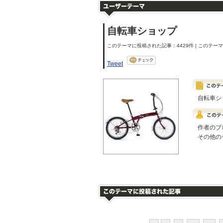
自転車ショップ
このテーマに投稿された記事：4429件 | このテーマの
Tweet
自転車シ
作者のブ
その他の