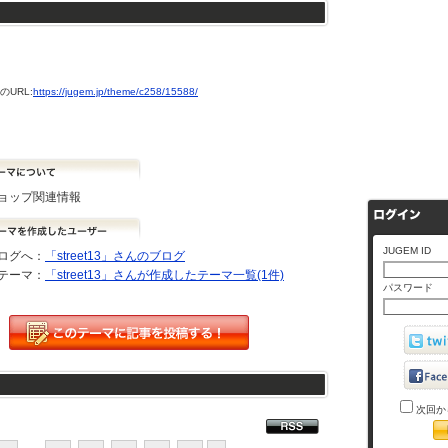
URL:
https://jugem.jp/theme/c258/15588/
ョップ関連情報
JUGEM ID
ログへ：
「street13」さんのブログ
テーマ：
「street13」さんが作成したテーマ一覧(1件)
パスワード
次回か