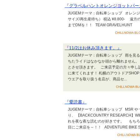
『グラベルハントオレンジヨットパー
JUGEMテーマ：自転車ショップ オレンジ色の
サイズ/再生産待ち） 税込 ¥8.800- 遠方
までDMを！！ TEAM GRAVELHUNT
CHILLNOWA BLO
『11/2はお休み頂きます。』
JUGEMテーマ：自転車ショップ 雨を
ちたライドはなかなか頭から離れません。 さ
とさせ頂きます。 ご来店予定の方々申し
に来てくれます！ 札幌のアウトドアSHOP 
ウエアを取り扱う名店が、商品セ...
CHILLNOWA BLO
『愛読書』
JUGEMテーマ：自転車ショップ MSR や
り、 【BACKCOUNTRY RESEARCH】
れを夜な夜な読むのが好きです。 もちろん、T
目にご来店を～！！ ADVENTURE BIKE S
CHILLNOWA BL