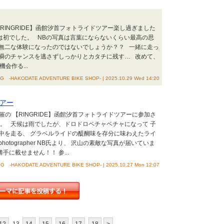
RINGRIDE】函館汐首フォトライドツアー楽し過ぎました
は初でした。 NBの写真は言葉にならないくらい最高の思
無二な体験になったのではないでしょうか？？ 一緒に走っ
瞬のチャンスを逃さずしっかりとカタチに残す… 改めて、
会作る...
 -HAKODATE ADVENTURE BIKE SHOP- | 2025.10.29 Wed 14:20
ツアー
 開催の 【RINGRIDE】函館汐首フォトライドツアーに参加さ
た。 天候は雨でしたが、ドロドロベチャベチャになって 子
中を走る、 グラベルライドの醍醐味を存分に味わえたライ
tographer NB氏より、 沢山の素敵な写真が届いていま
に載せません！！ 参...
G -HAKODATE ADVENTURE BIKE SHOP- | 2025.10.27 Mon 12:07