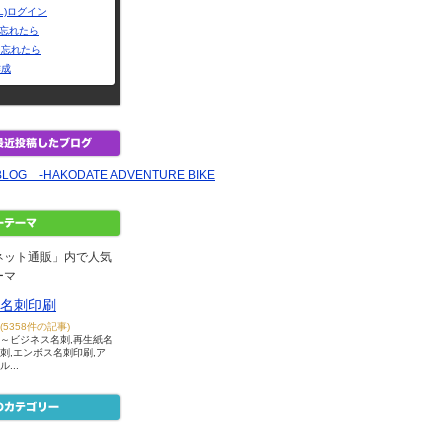
L)ログイン
Dを忘れたら
を忘れたら
作成
BLOG -HAKODATE ADVENTURE BIKE
ネット通販」内で人気
ーマ
名刺印刷
(5358件の記事)
～ビジネス名刺,再生紙名
刺,エンボス名刺印刷,ア
ル...