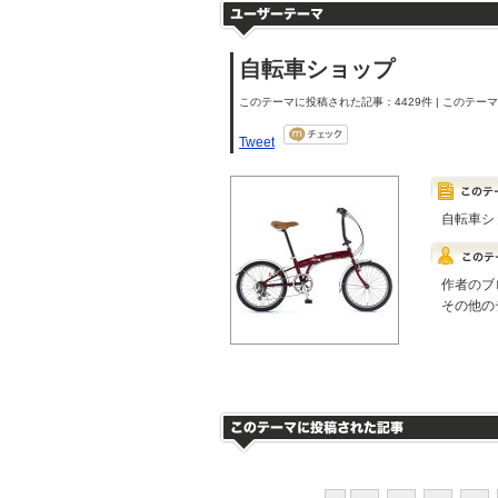
自転車ショップ
このテーマに投稿された記事：4429件 | このテーマの
Tweet
自転車シ
作者のブ
その他の