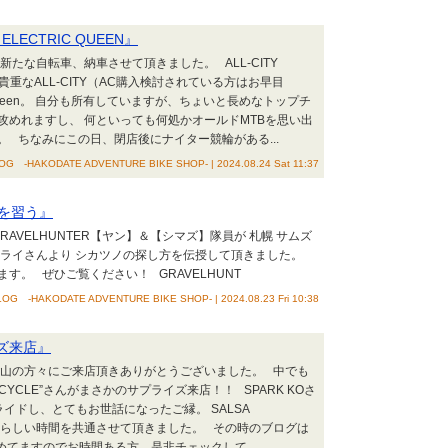
 ELECTRIC QUEEN』
新たな自転車、納車させて頂きました。 ALL-CITY
りの貴重なALL-CITY（AC購入検討されている方はお早目
cqueen。 自分も所有していますが、ちょいと長めなトップチ
攻めれますし、 何といっても何処かオールドMTBを思い出
 ちなみにこの日、閉店後にナイター競輪がある...
G -HAKODATE ADVENTURE BIKE SHOP- | 2024.08.24 Sat 11:37
を習う』
RAVELHUNTER【ヤン】＆【シマズ】隊員が 札幌 サムズ
サライさんより シカツノの探し方を伝授して頂きました。
。 ぜひご覧ください！ GRAVELHUNT
OG -HAKODATE ADVENTURE BIKE SHOP- | 2024.08.23 Fri 10:38
イズ来店』
沢山の方々にご来店頂きありがとうございました。 中でも
ICYCLE”さんがまさかのサプライズ来店！！ SPARK KOさ
ライドし、とてもお世話になったご縁。 SALSA
達と素晴らしい時間を共通させて頂きました。 その時のブログは
 にまとめてますのでお時間ある方、是非チェックして...