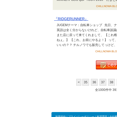
CHILLNOWA BLO
『RIDGERUNNER』
JUGEMテーマ：自転車ショップ 先日
英語は全く分からないけれど、自転車談議
また店に戻って来てくれまして、 【これ
ねぇ。】 【これ、お前にやるよ！】 って
いいの？？ チルノワでも販売してっけど、 
CHILLNOWA BLOG
<
35
36
37
38
全1000件中 391
利用規約
|
プライバシーポリシー
|
推奨環境
|
会社