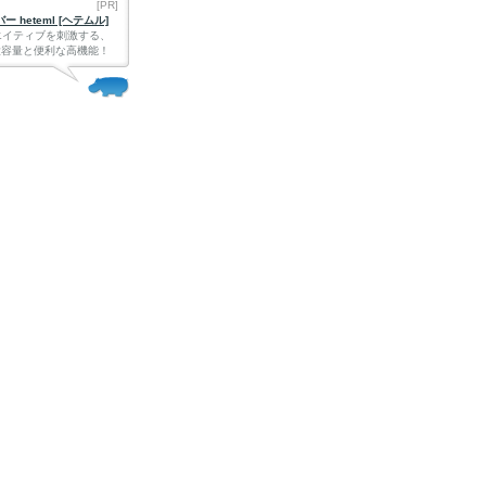
[PR]
 heteml [ヘテムル]
エイティブを刺激する、
Bの大容量と便利な高機能！