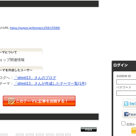
URL:
https://jugem.jp/theme/c258/15588/
ョップ関連情報
JUGEM ID
ログへ：
「street13」さんのブログ
テーマ：
「street13」さんが作成したテーマ一覧(1件)
パスワード
次回か