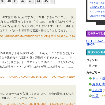
39
40
41
42
43
44
45
>
»セキュア(SS
»JUGEM I
»パスワード
»無料ブログ
… 暑すぎて食べたんですガリガリ君 まさかのアタリ。 見
こんなとこで運使っちまった…”でした。 自分でもびっくりし
たんだなぁ自分。なんて感じてしまいます。はい。 本日も
！！ バタバタで本日の営業も終えようとしてます。 ...
G -HAKODATE ADVENTURE BIKE SHOP- | 2024.08.31 Sat 18:20
CHILLNOWA 
SHOP-
秘密の通勤路がふさがれている… いらん！ここに柵などはい
館山を眺めながら気持ち良く通勤ライドできたのに。 （と
ジャンル
いんだけれども。） ママチャリに油絵セット積んでいつも
買い物
るんだろう・・・ さぞかしがっがりしただろうに。 ここ
カテゴリー
OG -HAKODATE ADVENTURE BIKE SHOP- | 2024.08.30 Fri 11:19
ネット
お取り
その他
(
いモンスターベルが入荷してきました。 自分の愛車はもちろ
お題
(12
￥880- チルノワサイクル
G -HAKODATE ADVENTURE BIKE SHOP- | 2024.08.29 Thu 14:27