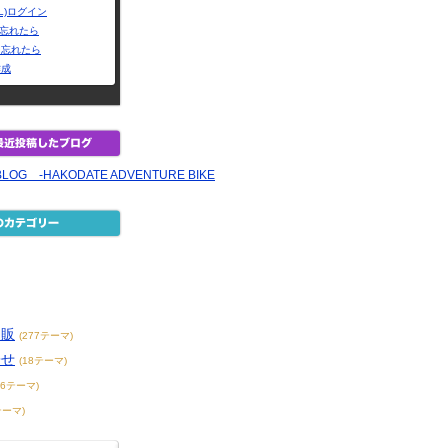
L)ログイン
Dを忘れたら
を忘れたら
作成
BLOG -HAKODATE ADVENTURE BIKE
通販
(277テーマ)
寄せ
(18テーマ)
76テーマ)
テーマ)