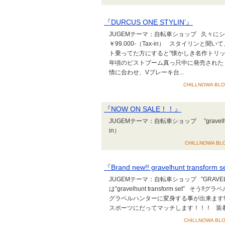
『DURCUS ONE STYLIN’』
JUGEMテーマ：自転車ショップ 久々にシン
￥99.000-（Tax-in） スタイリン
ト乗ってた方にすると”懐かしき名作トリ
年頃のピストブーム真っ只中に発売された
情に合わせ、Vブレーキ台...
CHILLNOWA BLOG
『NOW ON SALE！！』
JUGEMテーマ：自転車ショップ ”gravelhunt t
in）
CHILLNOWA BLO
『Brand new!! gravelhunt transform 
JUGEMテーマ：自転車ショップ ”GRAV
は”gravelhunt transform set”
グラベルハンターに変身する事が出来ます!
スポーツにだってマッチします！！！ 装着
CHILLNOWA BLO