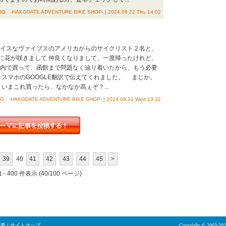
G -HAKODATE ADVENTURE BIKE SHOP- | 2024.08.22 Thu 14:02
、ナイスなヴァイブスのアメリカからのサイクリスト２名と、
に花が咲きまして 仲良くなりまして、一度帰ったけれど、
稚内で買って、函館まで問題なく辿り着いたから、もう必要
、スマホのGOOGLE翻訳で伝えてくれました。 まじか。
いまこれ買ったら、なかなか高ぇぞ？...
 -HAKODATE ADVENTURE BIKE SHOP- | 2024.08.21 Wed 13:32
39
40
41
42
43
44
45
>
 - 400 件表示 (40/100 ページ)
概要
|
サイトマップ
Copyright © 2003-