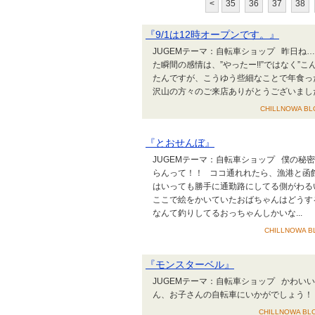
<
35
36
37
38
『9/1は12時オープンです。』
JUGEMテーマ：自転車ショップ 昨日ね
た瞬間の感情は、”やったー!!”ではなく”
たんですが、こうゆう些細なことで年食っ
沢山の方々のご来店ありがとうございました
CHILLNOWA BLO
『とおせんぼ』
JUGEMテーマ：自転車ショップ 僕の
らんって！！ ココ通れれたら、漁港と函
はいっても勝手に通勤路にしてる側がわる
ここで絵をかいていたおばちゃんはどうす
なんて釣りしてるおっちゃんしかいな...
CHILLNOWA BL
『モンスターベル』
JUGEMテーマ：自転車ショップ かわい
ん、お子さんの自転車にいかがでしょう！ 
CHILLNOWA BLO