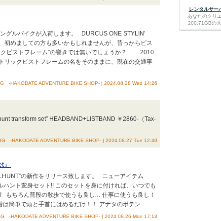
レンタルサーバー
あなたのクリ
200.71G
グルバイクが入荷します。 DURCUS ONE STYLIN’
と聞いて、初めましての方も多いかもしれませんが、昔っからピス
ックピストフレーム”の響きでは無いでしょうか？ 2010
トリックピストフレームの名をそのままに、現在の交通事
 -HAKODATE ADVENTURE BIKE SHOP- | 2024.08.28 Wed 14:26
ransform set” HEADBAND+LISTBAND ￥2860-（Tax-
G -HAKODATE ADVENTURE BIKE SHOP- | 2024.08.27 Tue 12:40
set』
ELHUNT”の新作をリリース致します。 ニューアイテム
 そう!!グラベルハント変身セット!! このセットを身に付ければ、いつでも
! もちろん普段の散歩で使うも良し… 仕事に使うも良し！
は簡単で頭と手首にはめるだけ！！ アナタのポテン...
G -HAKODATE ADVENTURE BIKE SHOP- | 2024.08.26 Mon 17:13