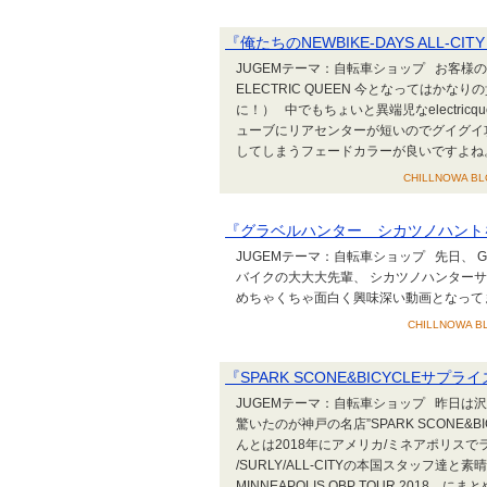
『俺たちのNEWBIKE-DAYS ALL-CITY
JUGEMテーマ：自転車ショップ お客様の
ELECTRIC QUEEN 今となってはかな
に！） 中でもちょいと異端児なelectri
ューブにリアセンターが短いのでグイグイ
してしまうフェードカラーが良いですよね。
CHILLNOWA BLO
『グラベルハンター シカツノハント
JUGEMテーマ：自転車ショップ 先日、 G
バイクの大大大先輩、 シカツノハンター
めちゃくちゃ面白く興味深い動画となってます
CHILLNOWA BL
『SPARK SCONE&BICYCLEサプラ
JUGEMテーマ：自転車ショップ 昨日は
驚いたのが神戸の名店”SPARK SCONE&B
んとは2018年にアメリカ/ミネアポリスで
/SURLY/ALL-CITYの本国スタッフ
MINNEAPOLIS QBP TOUR 2018