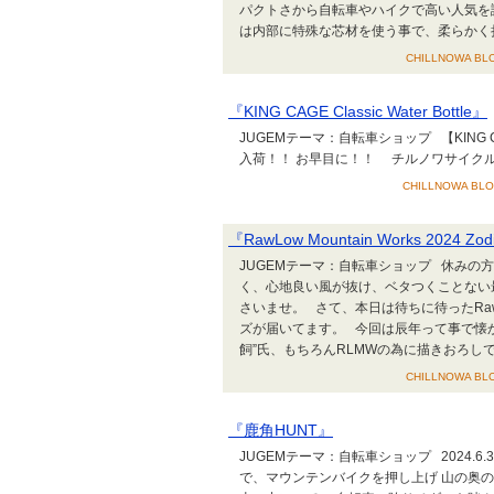
パクトさから自転車やハイクで高い人気を
は内部に特殊な芯材を使う事で、柔らかく折
CHILLNOWA BLO
『KING CAGE Classic Water Bottle』
JUGEMテーマ：自転車ショップ 【KING CAGE 
入荷！！ お早目に！！ チルノワサイク
CHILLNOWA BLOG
『RawLow Mountain Works 2024 Zodia
JUGEMテーマ：自転車ショップ 休みの
く、心地良い風が抜け、ベタつくことない最
さいませ。 さて、本日は待ちに待ったRawLow Moun
ズが届いてます。 今回は辰年って事で懐か
飼”氏、もちろんRLMWの為に描きおろしです。 
CHILLNOWA BLO
『鹿角HUNT』
JUGEMテーマ：自転車ショップ 2024.6.
で、マウンテンバイクを押し上げ 山の奥