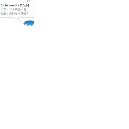
[PR]
 heteml [ヘテムル]
エイティブを刺激する、
Bの大容量と便利な高機能！