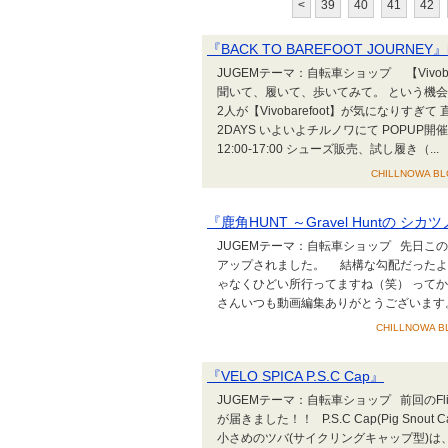
<
39
40
41
42
『BACK TO BAREFOOT JOURNEY』i
JUGEMテーマ：自転車ショップ 【Vivob
聞いて、履いて、歩いてみて。 という機
2人が【Vivobarefoot】が気になりす
2DAYS いよいよチルノワにて POPUP開催です！ ▼
12:00-17:00 シューズ販売、試し履き（...
CHILLNOWA BLO
『鹿角HUNT ～Gravel Huntの 
JUGEMテーマ：自転車ショップ 先日この
アップされました。 結構な勾配だったよ
ゃなくひどい所行ってますね（笑） って
さんいつも動画編集ありがとうございます。 続き
CHILLNOWA BL
『VELO SPICA P.S.C Cap』
JUGEMテーマ：自転車ショップ 前回のFlip
が届きました！！ P.S.C Cap(Pig Snout C
小さめのツバ(サイクリングキャップ型)