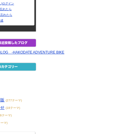
L)ログイン
Dを忘れたら
を忘れたら
作成
BLOG -HAKODATE ADVENTURE BIKE
通販
(277テーマ)
寄せ
(18テーマ)
76テーマ)
テーマ)