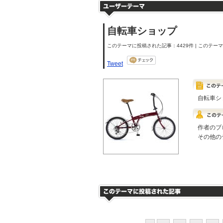
自転車ショップ
このテーマに投稿された記事：4429件 | このテーマの
Tweet
自転車シ
作者のブ
その他の