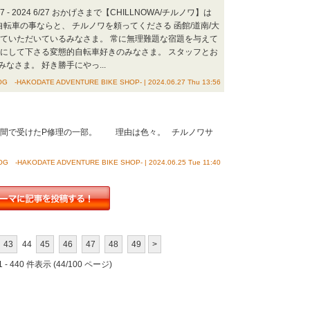
 - 2024 6/27 おかげさまで【CHILLNOWA/チルノワ】は
転車の事ならと、 チルノワを頼ってくださる 函館/道南/大
っていただいているみなさま。 常に無理難題な宿題を与えて
物にして下さる変態的自転車好きのみなさま。 スタッフとお
さま。 好き勝手にやっ...
G -HAKODATE ADVENTURE BIKE SHOP- | 2024.06.27 Thu 13:56
一週間で受けたP修理の一部。 理由は色々。 チルノワサ
G -HAKODATE ADVENTURE BIKE SHOP- | 2024.06.25 Tue 11:40
43
44
45
46
47
48
49
>
 - 440 件表示 (44/100 ページ)