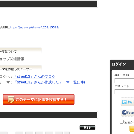
URL:
https://jugem.jp/theme/c258/15588/
ョップ関連情報
JUGEM ID
ログへ：
「street13」さんのブログ
テーマ：
「street13」さんが作成したテーマ一覧(1件)
パスワード
次回か