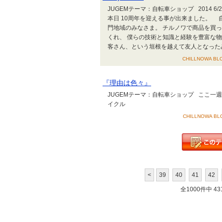
JUGEMテーマ：自転車ショップ 2014 6/27
本日 10周年を迎える事が出来ました。 自
門地域のみなさま。 チルノワで商品を買
くれ、 僕らの技術と知識と経験を豊富な
客さん、という垣根を越えて友人となったみな
CHILLNOWA BLO
『理由は色々』
JUGEMテーマ：自転車ショップ ここ
イクル
CHILLNOWA BLO
<
39
40
41
42
全1000件中 431