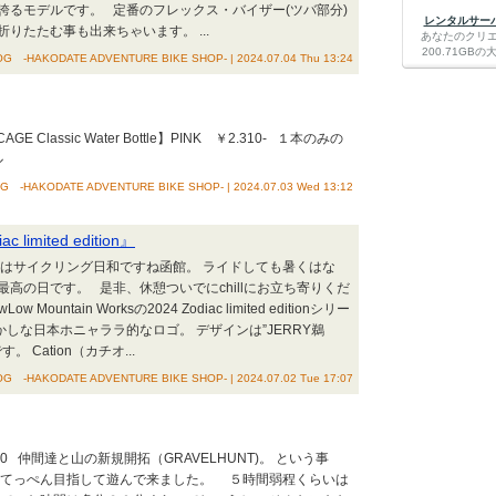
誇るモデルです。 定番のフレックス・バイザー(ツバ部分)
レンタルサーバー
りたたむ事も出来ちゃいます。 ...
あなたのクリ
200.71G
G -HAKODATE ADVENTURE BIKE SHOP- | 2024.07.04 Thu 13:24
Classic Water Bottle】PINK ￥2.310- １本のみの
ル
 -HAKODATE ADVENTURE BIKE SHOP- | 2024.07.03 Wed 13:12
c limited edition』
方はサイクリング日和ですね函館。 ライドしても暑くはな
高の日です。 是非、休憩ついでにchillにお立ち寄りくだ
tain Worksの2024 Zodiac limited editionシリー
しな日本ホニャララ的なロゴ。 デザインは”JERRY鵜
Cation（カチオ...
G -HAKODATE ADVENTURE BIKE SHOP- | 2024.07.02 Tue 17:07
30 仲間達と山の新規開拓（GRAVELHUNT)。 という事
のてっぺん目指して遊んで来ました。 ５時間弱程くらいは