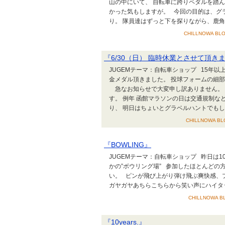
山の中にいて、 自転車に跨りペダルを踏
かった気もしますが。 今回の目的は、グ
り。 隊員達はずっと下を探りながら、鹿角探し
CHILLNOWA BLO
『6/30（日） 臨時休業とさせて頂き
JUGEMテーマ：自転車ショップ 15年
金メダル頂きました。 投球フォームの細
急なお知らせで大変申し訳ありません。 6
す。 例年 函館マラソンの日は交通規制な
り、 明日はちょいとグラベルハントでもしてこ
CHILLNOWA BLO
『BOWLING』
JUGEMテーマ：自転車ショップ 昨日は
かの”ボウリング場” 参加したほとんど
い。 ピンが飛び上がり弾け飛ぶ爽快感、
ガヤガヤあちらこちらから笑い声にハイタ
CHILLNOWA BL
『10years.』