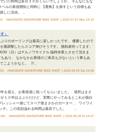
んでいた時間は多分３０分くらいでしょうか。 そんなにもな
ラベルの新規開拓と同時に 【鹿角】を探すという目標もあ
に没頭。 ...
G -HAKODATE ADVENTURE BIKE SHOP- | 2024.07.01 Mon 15:15
ます』
以上ぶりのボーリングは最高に楽しかったです。 優勝したので
部を微調整したらスコア伸びそうです。 挑戦者待ってます。
/30（日）はチルノワサイクル 臨時休業とさせて頂きま
どもあり、 なかなかお客様のご来店も少ないという事もあ
ようかなと。 7/...
G -HAKODATE ADVENTURE BIKE SHOP- | 2024.06.29 Sat 16:38
10年を迎え、お客様達に祝ってもらいました。 場所はまさ
の方が１０年以上ぶりだけど、実際にやってみるとこれが面白
プレッシャー感じてスペア後まさかのガーター… ワイワイ
ッチ。この笑顔溢れる時間は最高でした。 ...
OG -HAKODATE ADVENTURE BIKE SHOP- | 2024.06.28 Fri 14:27