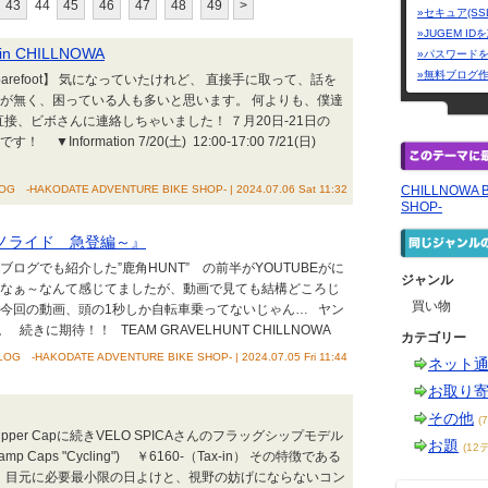
43
44
45
46
47
48
49
>
»セキュア(SS
»JUGEM I
n CHILLNOWA
»パスワード
»無料ブログ
arefoot】 気になっていたけれど、 直接手に取って、話を
会が無く、困っている人も多いと思います。 何よりも、僕達
ぎて 直接、ビボさんに連絡しちゃいました！ ７月20日-21日の
Information 7/20(土) 12:00-17:00 7/21(日)
G -HAKODATE ADVENTURE BIKE SHOP- | 2024.07.06 Sat 11:32
CHILLNOWA 
SHOP-
シカツノライド 急登編～』
ブログでも紹介した”鹿角HUNT” の前半がYOUTUBEがに
ジャンル
なぁ～なんて感じてましたが、動画で見ても結構どころじ
買い物
か今回の動画、頭の1秒しか自転車乗ってないじゃん… ヤン
に期待！！ TEAM GRAVELHUNT CHILLNOWA
カテゴリー
OG -HAKODATE ADVENTURE BIKE SHOP- | 2024.07.05 Fri 11:44
ネット
お取り
その他
(
per Capに続きVELO SPICAさんのフラッグシップモデル
お題
(12
amp Caps "Cycling") ￥6160-（Tax-in） その特徴である
は、目元に必要最小限の日よけと、視野の妨げにならないコン