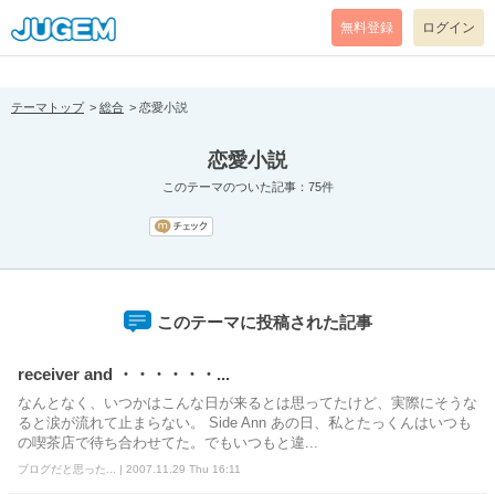
[pear_error: message="Success" code=0 mode=return level=notice
prefix="" info=""]
無料登録
ログイン
テーマトップ
総合
恋愛小説
恋愛小説
このテーマのついた記事：75件
このテーマに投稿された記事
receiver and ・・・・・・...
なんとなく、いつかはこんな日が来るとは思ってたけど、実際にそうな
ると涙が流れて止まらない。 Side Ann あの日、私とたっくんはいつも
の喫茶店で待ち合わせてた。でもいつもと違...
ブログだと思った... | 2007.11.29 Thu 16:11