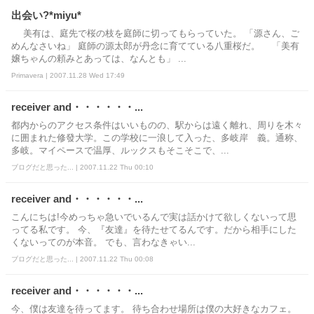
出会い?*miyu*
美有は、庭先で桜の枝を庭師に切ってもらっていた。 「源さん、ご
めんなさいね」 庭師の源太郎が丹念に育てている八重桜だ。 「美有
嬢ちゃんの頼みとあっては、なんとも」 ...
Primavera | 2007.11.28 Wed 17:49
receiver and・・・・・・...
都内からのアクセス条件はいいものの、駅からは遠く離れ、周りを木々
に囲まれた修發大学。この学校に一浪して入った、多岐岸 義。通称、
多岐。マイペースで温厚、ルックスもそこそこで、...
ブログだと思った... | 2007.11.22 Thu 00:10
receiver and・・・・・・...
こんにちは!今めっちゃ急いでいるんで実は話かけて欲しくないって思
ってる私です。 今、『友達』を待たせてるんです。だから相手にした
くないってのが本音。 でも、言わなきゃい...
ブログだと思った... | 2007.11.22 Thu 00:08
receiver and・・・・・・...
今、僕は友達を待ってます。 待ち合わせ場所は僕の大好きなカフェ。