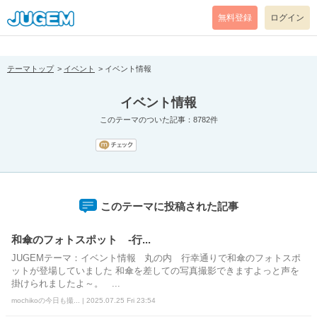
[pear_error: message="Success" code=0 mode=return level=notice
prefix="" info=""]
無料登録
ログイン
テーマトップ
イベント
イベント情報
イベント情報
このテーマのついた記事：8782件
このテーマに投稿された記事
和傘のフォトスポット -行...
JUGEMテーマ：イベント情報 丸の内 行幸通りで和傘のフォトスポ
ットが登場していました 和傘を差しての写真撮影できますよっと声を
掛けられましたよ～。 ...
mochikoの今日も撮... | 2025.07.25 Fri 23:54