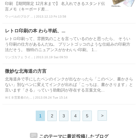
印刷 【期間限定 12月末まで】 名入れできるスタンド伝
言メモ（キーボード差...
ウッベルのブログ ... | 2013.12.13 Fri 13:58
レトロ印刷の本 わら半紙、...
レトロ印刷って、雰囲気のことを言っているのかと思ったら、 そうい
う印刷の仕方があるんだね。 プリントゴッコのような仕組みの印刷方
法だそう。 独特のニュアンスがかわいい印刷。 1...
リンゴカフェ ライ... | 2013.10.19 Sat 09:53
微妙な北海道の方言
北海道弁で手にしたペンのインクが出なかったら「このペン、書かさら
ない」別なペンに変えてインクが出れば「こっちは、書かさります」と
言います「さる」っていう助動詞が存在する言葉文化...
ＷＥＢ営業者のた... | 2013.09.24 Tue 15:14
>
1
2
3
4
5
このテーマに最近投稿したブログ