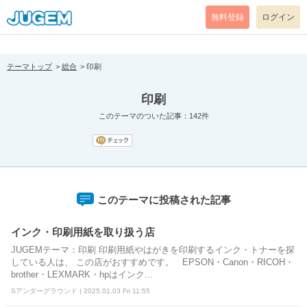
[pear_error: message="Success" code=0 mode=return level=notice
prefix="" info=""]
無料登録
ログイン
テーマトップ
総合
印刷
印刷
このテーマのついた記事：142件
このテーマに投稿された記事
インク・印刷用紙を取り扱う店
JUGEMテーマ：印刷 印刷用紙やはがきを印刷するインク・トナーを探
している人は、 この店がおすすめです。 EPSON・Canon・RICOH・
brother・LEXMARK・hpはインク...
Sアンダーグラウンド | 2025.01.03 Fri 11:55