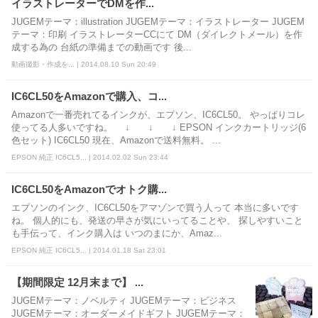
イラストレーターでDMを作...
JUGEMテーマ：illustration JUGEMテーマ：イラストレーター JUGEM
テーマ：印刷 イラストレーターCCにて DM（ダイレクトメール）を作
成する為の 台紙の準備までの動画です 後...
動画撮影・作成を... | 2014.08.10 Sun 20:49
IC6CL50をAmazonで購入、コ...
Amazonで一番売れてるインクが、エプソン、IC6CL50。 やっぱりコレ
使ってる人多いですね。 ↓ ↓ ↓ EPSON インクカートリッジ(6
色セット) IC6CL50 現在、Amazonで送料無料。 ...
EPSON 純正 IC6CL5... | 2014.02.02 Sun 23:44
IC6CL50をAmazonでオトク購...
エプソンのインク、IC6CL50をアマゾンで買う人って 本当に多いです
ね。 個人的にも、発送の早さが気にいってることや、 探しやすいこと
も手伝って、インク購入は いつのまにか、Amaz...
EPSON 純正 IC6CL5... | 2014.01.18 Sat 23:01
【期間限定 12月末まで】 ...
JUGEMテーマ：ノベルティ JUGEMテーマ：ビジネス
JUGEMテーマ：オーダーメイドギフト JUGEMテーマ：