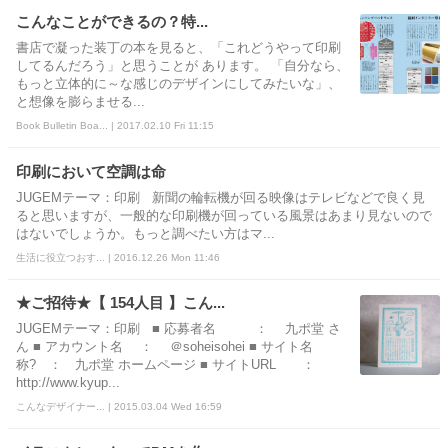
こんなことができるの？特...
書店で凝った装丁の本を見ると、「これどうやって印刷
してるんだろう」と思うことが あります。 「自分なら、
もっと立体的に～な感じのデザインにしてみたいな」、
と想像を膨らませる...
Book Bulletin Boa... | 2017.02.10 Fri 11:15
印刷において空調は命
JUGEMテーマ：印刷 新聞の輪転機が回る映像はテレビなどで良く見
ると思いますが、一般的な印刷機が回っている風景はあまり見ないので
はないでしょうか。もっと調べたい方はマ...
生活に役立つおす... | 2016.12.26 Mon 11:46
★ご招待★【 154人目 】こん...
JUGEMテーマ：印刷 ■ 応募者名 ： 九ポ堂 さ
ん ■ アカウント名 ： ＠soheisohei ■ サイト名
称? ： 九ポ堂 ホームページ ■ サイトURL ：
http://www.kyup...
こんなデザイナー... | 2015.03.04 Wed 16:59