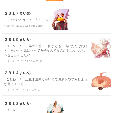
２３１７まいめ
しゅうたろう ＊ もろこし
一日一絵 | 2018.10.16 Tue 23:55
２３１５まいめ
ロゥソ ＊ 一年以上前に一回まともに描いただけだけ
ど、たいへん気に入ってる子なのでなんかおはなしのよ
うなことをしたい
一日一絵 | 2018.10.13 Sat 22:30
２３１４まいめ
ことね ＊ 正直来週頭くらいまで更新おやすみしよう
か迷ってっる
一日一絵 | 2018.10.12 Fri 23:45
２３１３まいめ
りっか