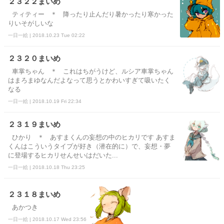
２３２２まいめ
ティティー ＊ 降ったり止んだり暑かったり寒かった
りいそがしいな
一日一絵 | 2018.10.23 Tue 02:22
２３２０まいめ
車掌ちゃん ＊ これはちがうけど、ルシア車掌ちゃん
はまろまゆなんだよなって思うとかわいすぎて吸いたく
なる
一日一絵 | 2018.10.19 Fri 22:34
２３１９まいめ
ひかり ＊ あすまくんの妄想の中のヒカリです あすま
くんはこういうタイプが好き（潜在的に）で、妄想・夢
に登場するヒカリせんせいはだいた...
一日一絵 | 2018.10.18 Thu 23:25
２３１８まいめ
あかつき
一日一絵 | 2018.10.17 Wed 23:56