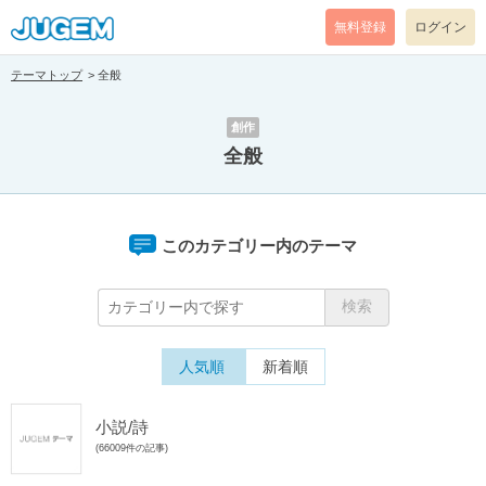
無料登録
ログイン
テーマトップ
全般
創作
全般
このカテゴリー内のテーマ
人気順
新着順
小説/詩
(66009件の記事)