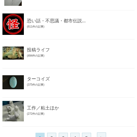
恐い話・不思議・都市伝説...
(611件の記事)
投稿ライフ
(494件の記事)
ターコイズ
(375件の記事)
工作／粘土ほか
(272件の記事)